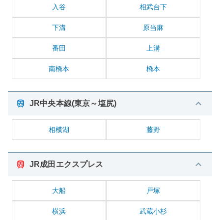
入谷
相武台下
下溝
原当麻
番田
上溝
南橋本
橋本
JR中央本線(東京～塩尻)
相模湖
藤野
JR成田エクスプレス
大船
戸塚
横浜
武蔵小杉