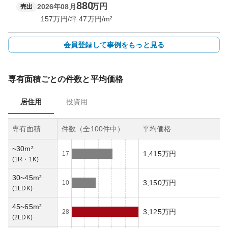
880
万円
2026年08月
売出
157
万円/坪
47
万円/m²
会員登録して事例をもっと見る
専有面積ごとの件数と平均価格
居住用
投資用
専有面積
件数（全
100
件中）
平均価格
~30m²
1,415万円
17
(
1R・1K
)
30~45m²
3,150万円
10
(
1LDK
)
45~65m²
3,125万円
28
(
2LDK
)