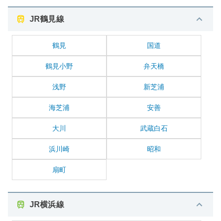
JR鶴見線
鶴見
国道
鶴見小野
弁天橋
浅野
新芝浦
海芝浦
安善
大川
武蔵白石
浜川崎
昭和
扇町
JR横浜線