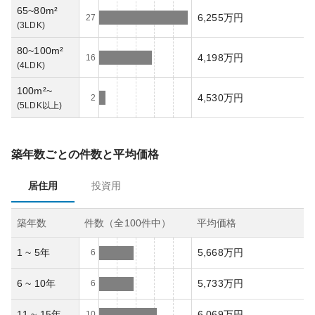
65~80m²
6,255万円
27
(
3LDK
)
80~100m²
4,198万円
16
(
4LDK
)
100m²~
4,530万円
2
(
5LDK以上
)
築年数ごとの件数と平均価格
居住用
投資用
築年数
件数（全
100
件中）
平均価格
1 ~ 5年
5,668万円
6
6 ~ 10年
5,733万円
6
11 ~ 15年
6,069万円
10