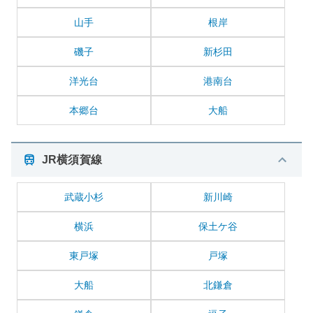
山手
根岸
磯子
新杉田
洋光台
港南台
本郷台
大船
JR横須賀線
武蔵小杉
新川崎
横浜
保土ケ谷
東戸塚
戸塚
大船
北鎌倉