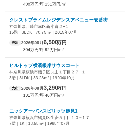
498
万円/坪
151
万円/m²
クレストプライムレジデンスアベニュー壱番街
神奈川県川崎市幸区新小倉２−１
15階 | 3LDK | 70.75m² | 2015年07月
6,500
万円
2026年08月
売出
304
万円/坪
92
万円/m²
ヒルトップ横濱根岸サウスコート
神奈川県横浜市磯子区丸山１丁目２７−１
3階 | 3LDK | 83.28m² | 1990年10月
3,290
万円
2026年08月
売出
131
万円/坪
40
万円/m²
ニックアーバンスピリッツ鶴見1
神奈川県横浜市鶴見区生麦５丁目１０−１７
7階 | 1K | 18.58m² | 1988年07月