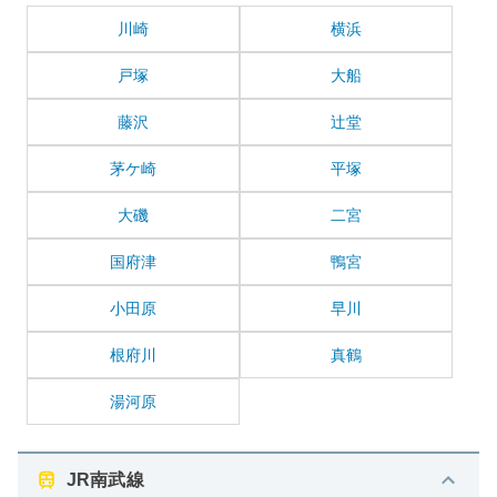
川崎
横浜
戸塚
大船
藤沢
辻堂
茅ケ崎
平塚
大磯
二宮
国府津
鴨宮
小田原
早川
根府川
真鶴
湯河原
JR南武線