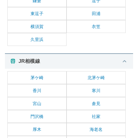
鎌倉
逗子
東逗子
田浦
横須賀
衣笠
久里浜
JR相模線
茅ケ崎
北茅ケ崎
香川
寒川
宮山
倉見
門沢橋
社家
厚木
海老名