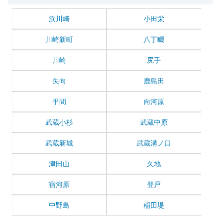
浜川崎
小田栄
川崎新町
八丁畷
川崎
尻手
矢向
鹿島田
平間
向河原
武蔵小杉
武蔵中原
武蔵新城
武蔵溝ノ口
津田山
久地
宿河原
登戸
中野島
稲田堤