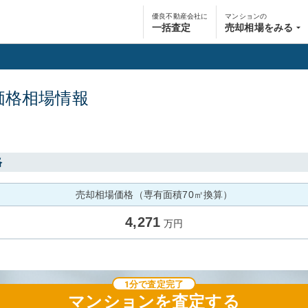
優良不動産会社に
マンションの
一括査定
売却相場をみる
価格相場情報
格
売却相場価格（専有面積70㎡換算）
4,271
万円
1分で査定完了
マンション
を査定する