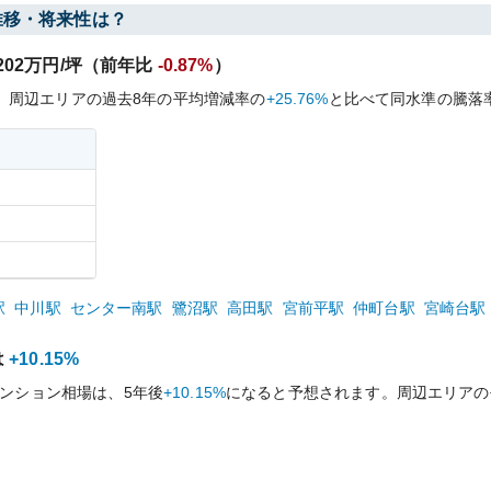
推移・将来性は？
202
万円/坪（前年比
-0.87%
）
、周辺エリアの過去
8
年の平均増減率の
+25.76%
と比べて
同水準の
騰落
駅
中川
駅
センター南
駅
鷺沼
駅
高田
駅
宮前平
駅
仲町台
駅
宮崎台
駅
は
+10.15%
ンション相場は、5年後
+10.15%
になると予想されます。周辺エリアの