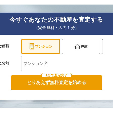
今すぐあなたの不動産を査定する
（完全無料・入力１分）
の種類
マンション
戸建
の
名前
1分で査定完了
とりあえず無料査定を始める