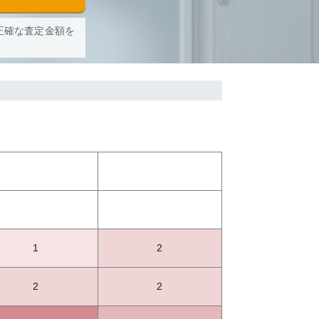
正確な査定金額を
1
2
2
2