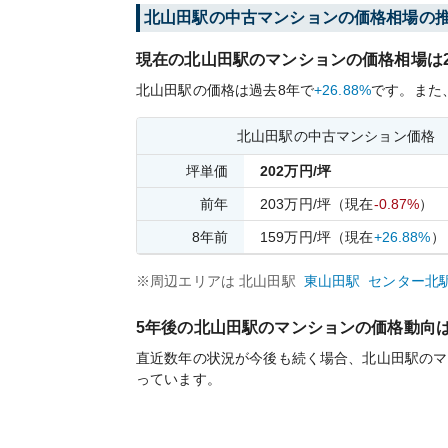
北山田
駅の中古マンションの価格相場の
現在の
北山田
駅のマンションの価格相場は
北山田
駅の価格は過去
8
年で
+26.88%
です。
また
北山田
駅の中古マンション価格
坪単価
202
万円/坪
前年
203
万円/坪
（現在
-0.87%
）
8
年前
159
万円/坪
（現在
+26.88%
）
※周辺エリアは
北山田
駅
東山田
駅
センター北
5年後の
北山田
駅のマンションの価格動向
直近数年の状況が今後も続く場合、
北山田
駅のマ
っています。