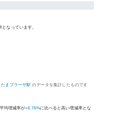
率となっています。
たまプラーザ
駅
のデータを集計したものです
平均増減率が
+6.76%
に比べると
高い
増減率とな