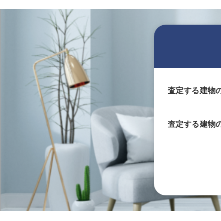
査定する建物
査定する
建物