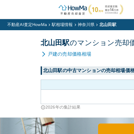
不動産AI査定HowMa
駅相場情報
神奈川県
北山田駅
北山田
駅
の
マンション
売却
戸建
の売却価格相場
北山田
駅の中古マンションの売却相場価
2026
年の集計結果