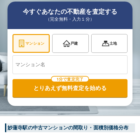
今すぐあなたの不動産を査定する
（完全無料・入力１分）
マンション
戸建
土地
1分で査定完了
とりあえず無料査定を始める
妙蓮寺
駅の中古マンションの間取り・面積別価格分布