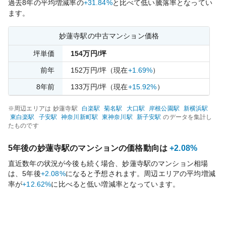
過去
8
年の平均増減率の
+31.84%
と比べて
低い
騰落率となってい
ます。
妙蓮寺
駅の中古マンション価格
坪単価
154
万円/坪
前年
152
万円/坪
（現在
+1.69%
）
8
年前
133
万円/坪
（現在
+15.92%
）
※周辺エリアは
妙蓮寺
駅
白楽
駅
菊名
駅
大口
駅
岸根公園
駅
新横浜
駅
東白楽
駅
子安
駅
神奈川新町
駅
東神奈川
駅
新子安
駅
のデータを集計し
たものです
5年後の
妙蓮寺
駅のマンションの価格動向は
+2.08%
直近数年の状況が今後も続く場合、
妙蓮寺
駅のマンション相場
は、5年後
+2.08%
になると予想されます。周辺エリアの平均増減
率が
+12.62%
に比べると
低い
増減率となっています。