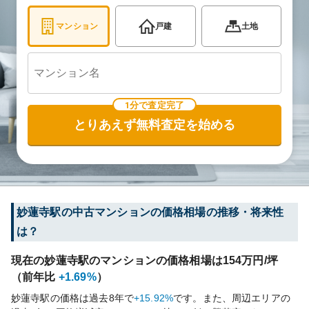
マンション
戸建
土地
1分で査定完了
とりあえず無料査定を始める
妙蓮寺
駅の中古マンションの価格相場の推移・将来性
は？
現在の
妙蓮寺
駅のマンションの価格相場は
154
万円/坪
（前年比
+1.69%
）
妙蓮寺
駅の価格は過去
8
年で
+15.92%
です。
また、周辺エリアの