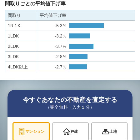
間取りごとの平均値下げ率
間取り
平均値下げ率
1R 1K
-5.3
%
1LDK
-3.2
%
2LDK
-3.7
%
3LDK
-2.8
%
4LDK以上
-2.7
%
今すぐあなたの不動産を査定する
（完全無料・入力１分）
マンション
戸建
土地