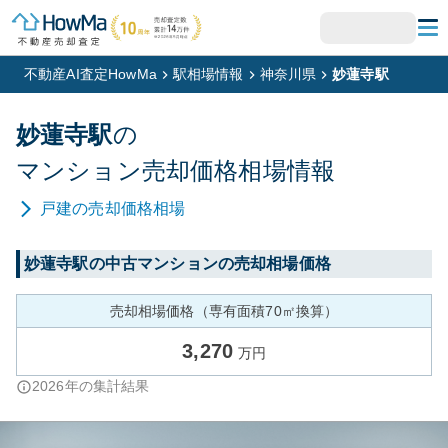
不動産AI査定HowMa
駅相場情報
神奈川県
妙蓮寺駅
妙蓮寺
駅
の
マンション
売却価格相場情報
戸建
の売却価格相場
妙蓮寺
駅の中古マンションの売却相場価格
売却相場価格（専有面積70㎡換算）
3,270
万円
2026
年の集計結果