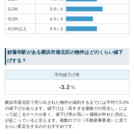
2LDK
5.8
ヶ月
3LDK
4.3
ヶ月
4LDK以上
4.9
ヶ月
妙蓮寺
駅がある
横浜市港北区
の物件はどのくらい値下
げする？
平均値下げ率
-
3.2
%
横浜市港北区で売り出された物件が成約するまでには平均で3.2%
の値下げがあります。値下げは「高すぎる価格での売出し」によ
って起こるケースが多く、値下げ率が高い＝価格が外れた売出し
が起こっていると言えます。複数のプロ（不動産事業者）に見て
もらい査定をするのがおすすめです。