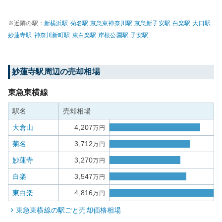
※近隣の駅：
新横浜
駅
菊名
駅
京急東神奈川
駅
京急新子安
駅
白楽
駅
大口
駅
妙蓮寺
駅
神奈川新町
駅
東白楽
駅
岸根公園
駅
子安
駅
妙蓮寺
駅周辺の売却相場
東急東横線
駅名
売却相場
大倉山
4,207
万円
菊名
3,712
万円
妙蓮寺
3,270
万円
白楽
3,547
万円
東白楽
4,816
万円
東急東横線
の駅ごと売却価格相場