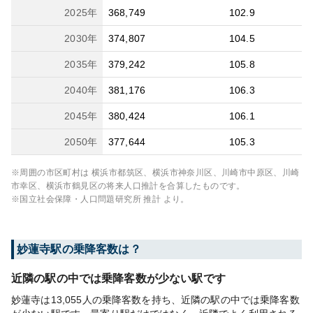
2025
年
368,749
102.9
2030
年
374,807
104.5
2035
年
379,242
105.8
2040
年
381,176
106.3
2045
年
380,424
106.1
2050
年
377,644
105.3
※周囲の市区町村は
横浜市都筑区、横浜市神奈川区、川崎市中原区、川崎
市幸区、横浜市鶴見区
の将来人口推計を合算したものです。
※国立社会保障・人口問題研究所 推計 より。
妙蓮寺
駅の乗降客数は？
近隣の駅の中では乗降客数が少ない駅です
妙蓮寺は13,055人の乗降客数を持ち、近隣の駅の中では乗降客数