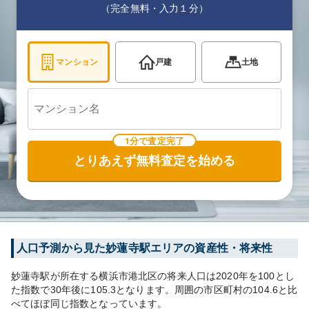
（完全無料・入力１分）
マンション
戸建
土地
1分で査定完了
とりあえず無料査定を始める
人口予測から見た
妙蓮寺
駅エリアの資産性・将来性
妙蓮寺
駅が所在する
横浜市港北区
の将来人口は
2020
年を100とし
た指数で30年後に
105.3
となります。
周囲の市区町村の
104.6
と比
べて
ほぼ同じ
指数となっています。