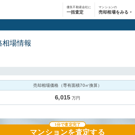
優良不動産会社に
マンションの
一括査定
売却相場をみる
格相場情報
売却相場価格（専有面積70㎡換算）
6,015
万円
1分で査定完了
マンション
を査定する