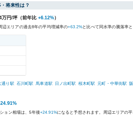
移・将来性は？
4
万円/坪（前年比
+6.12%
）
周辺エリアの過去
8
年の平均増減率の
+63.2%
と比べて
同水準の
騰落率と
大通り
駅
石川町
駅
馬車道
駅
日ノ出町
駅
桜木町
駅
元町・中華街
駅
+24.91%
ション相場は、5年後
+24.91%
になると予想されます。周辺エリアの平