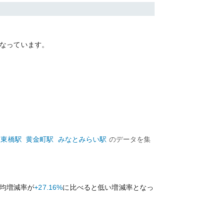
なっています。
阪東橋
駅
黄金町
駅
みなとみらい
駅
のデータを集
均増減率が
+27.16%
に比べると
低い
増減率となっ