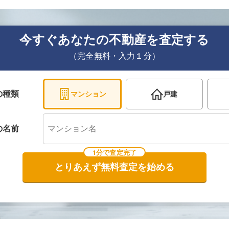
今すぐあなたの不動産を査定する
（完全無料・入力１分）
の種類
マンション
戸建
の
名前
1分で査定完了
とりあえず無料査定を始める