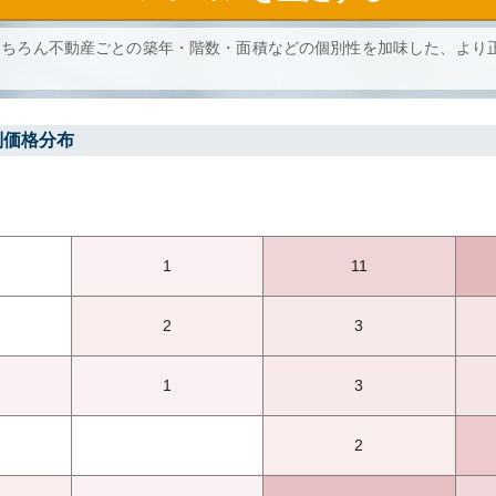
もちろん不動産ごとの築年・階数・面積などの個別性を加味した、より
別価格分布
1
11
2
3
1
3
2