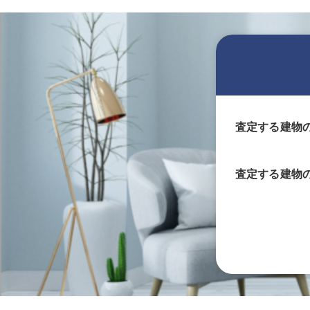
査定する建物
査定する
建物