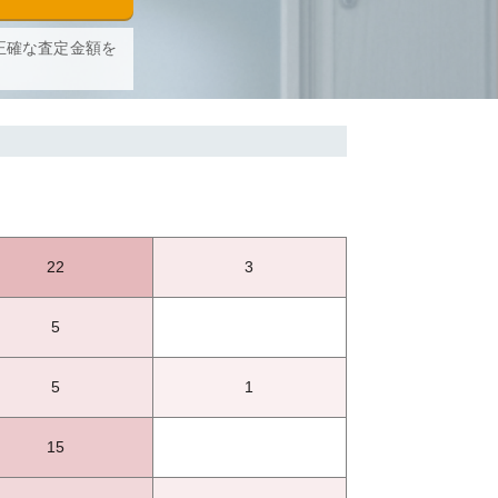
正確な査定金額を
22
3
5
5
1
15