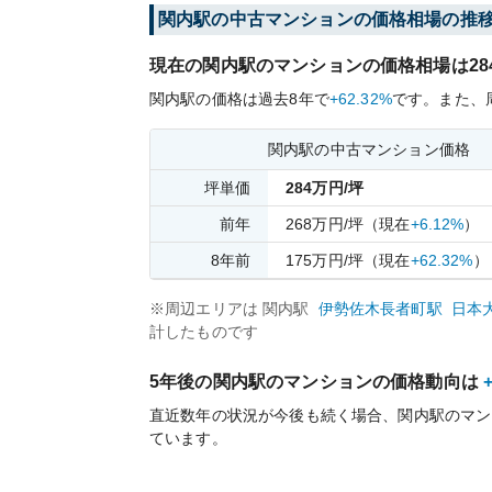
関内
駅の中古マンションの価格相場の推
現在の
関内
駅のマンションの価格相場は
28
関内
駅の価格は過去
8
年で
+62.32%
です。
また、
関内
駅の中古マンション価格
坪単価
284
万円/坪
前年
268
万円/坪
（現在
+6.12%
）
8
年前
175
万円/坪
（現在
+62.32%
）
※周辺エリアは
関内
駅
伊勢佐木長者町
駅
日本
計したものです
5年後の
関内
駅のマンションの価格動向は
直近数年の状況が今後も続く場合、
関内
駅のマン
ています。