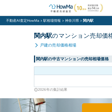
不動産AI査定HowMa
駅相場情報
神奈川県
関内駅
関内
駅
の
マンション
売却価
戸建
の売却価格相場
関内
駅の中古マンションの売却相場価格
2026
年の集計結果