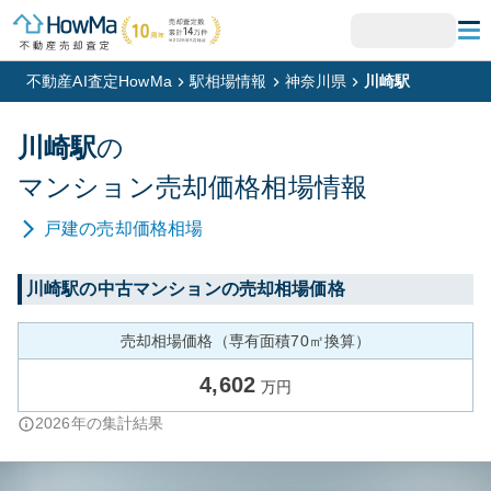
不動産AI査定HowMa
駅相場情報
神奈川県
川崎駅
川崎
駅
の
マンション
売却価格相場情報
戸建
の売却価格相場
川崎
駅の中古マンションの売却相場価格
売却相場価格（専有面積70㎡換算）
4,602
万円
2026
年の集計結果