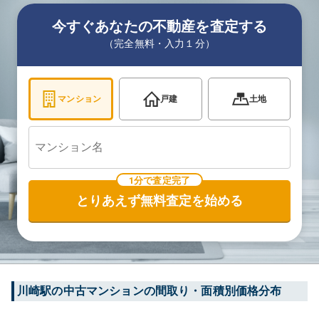
今すぐあなたの不動産を査定する
（完全無料・入力１分）
マンション
戸建
土地
1分で査定完了
とりあえず無料査定を始める
川崎
駅の中古マンションの間取り・面積別価格分布