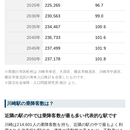
2025
年
225,265
96.7
2030
年
230,563
99.0
2035
年
234,467
100.6
2040
年
236,733
101.6
2045
年
237,499
101.9
2050
年
237,178
101.8
※周囲の市区町村は
川崎市幸区、大田区、横浜市鶴見区、川崎市中原区、
横浜市港北区
の将来人口推計を合算したものです。
※国立社会保障・人口問題研究所 推計 より。
川崎
駅の乗降客数は？
近隣の駅の中では乗降客数が最も多い代表的な駅です
川崎は214,601人の乗降客数を持ち、近隣の駅の中で最もよく利