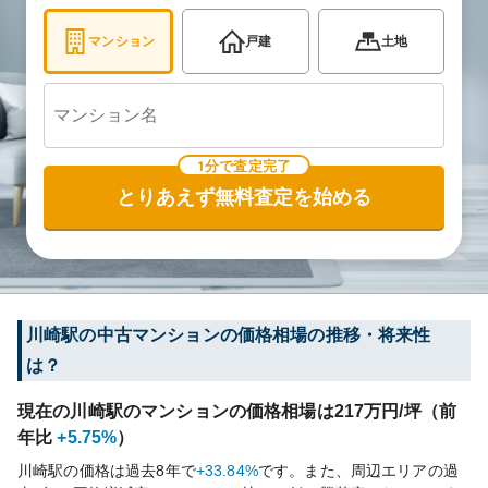
マンション
戸建
土地
1分で査定完了
とりあえず無料査定を始める
川崎
駅の中古マンションの価格相場の推移・将来性
は？
現在の
川崎
駅のマンションの価格相場は
217
万円/坪（前
年比
+5.75%
）
川崎
駅の価格は過去
8
年で
+33.84%
です。
また、周辺エリアの過