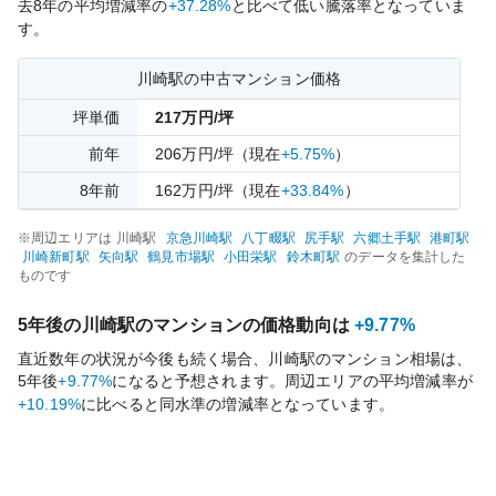
去
8
年の平均増減率の
+37.28%
と比べて
低い
騰落率となっていま
す。
川崎
駅の中古マンション価格
坪単価
217
万円/坪
前年
206
万円/坪
（現在
+5.75%
）
8
年前
162
万円/坪
（現在
+33.84%
）
※周辺エリアは
川崎
駅
京急川崎
駅
八丁畷
駅
尻手
駅
六郷土手
駅
港町
駅
川崎新町
駅
矢向
駅
鶴見市場
駅
小田栄
駅
鈴木町
駅
のデータを集計した
ものです
5年後の
川崎
駅のマンションの価格動向は
+9.77%
直近数年の状況が今後も続く場合、
川崎
駅のマンション相場は、
5年後
+9.77%
になると予想されます。周辺エリアの平均増減率が
+10.19%
に比べると
同水準の
増減率となっています。