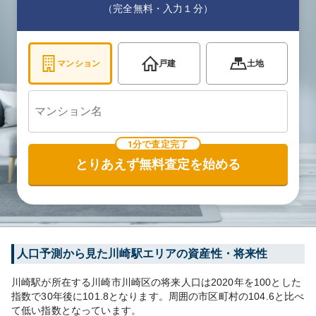
（完全無料・入力１分）
マンション
戸建
土地
1分で査定完了
とりあえず無料査定を始める
人口予測から見た
川崎
駅エリアの資産性・将来性
川崎
駅が所在する
川崎市川崎区
の将来人口は
2020
年を100とした
指数で30年後に
101.8
となります。
周囲の市区町村の
104.6
と比べ
て
低い
指数となっています。