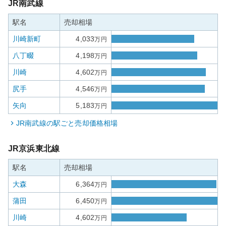
JR南武線
駅名
売却相場
川崎新町
4,033
万円
八丁畷
4,198
万円
川崎
4,602
万円
尻手
4,546
万円
矢向
5,183
万円
JR南武線
の駅ごと売却価格相場
JR京浜東北線
駅名
売却相場
大森
6,364
万円
蒲田
6,450
万円
川崎
4,602
万円