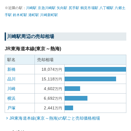
※近隣の駅：
川崎
駅
京急川崎
駅
矢向
駅
尻手
駅
鶴見市場
駅
八丁畷
駅
六郷土
手
駅
鈴木町
駅
港町
駅
川崎新町
駅
川崎
駅周辺の売却相場
JR東海道本線(東京～熱海)
駅名
売却相場
新橋
18,074
万円
品川
15,118
万円
川崎
4,602
万円
横浜
6,692
万円
戸塚
2,441
万円
JR東海道本線(東京～熱海)
の駅ごと売却価格相場