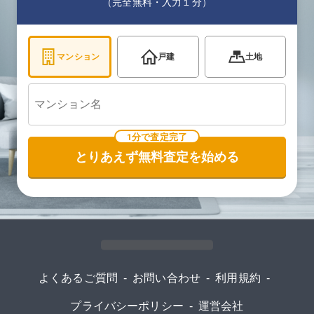
（完全無料・入力１分）
マンション
戸建
土地
1分で査定完了
とりあえず無料査定を始める
よくあるご質問
-
お問い合わせ
-
利用規約
-
プライバシーポリシー
-
運営会社