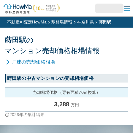
不動産AI査定HowMa
駅相場情報
神奈川県
蒔田駅
蒔田
駅
の
マンション
売却価格相場情報
戸建
の売却価格相場
蒔田
駅の中古マンションの売却相場価格
売却相場価格（専有面積70㎡換算）
3,288
万円
2026
年の集計結果