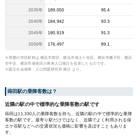
2035
年
189,050
95.4
2040
年
184,942
93.3
2045
年
180,819
91.3
2050
年
176,497
89.1
※周囲の市区町村は
横浜市西区、横浜市保土ケ谷区、横浜市磯子区、横浜
市中区、横浜市港南区
の将来人口推計を合算したものです。
※国立社会保障・人口問題研究所 推計 より。
蒔田
駅の乗降客数は？
近隣の駅の中で標準的な乗降客数の駅です
蒔田は11,330人の乗降客数を持ち、近隣の駅の中で標準的な乗降
客数の駅です。最寄り駅だけではなく、近隣でよく利用される保
土ケ谷駅などへの交通状況も価格に影響を及ぼすこともありま
す。