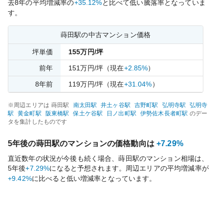
去
8
年の平均増減率の
+35.12%
と比べて
低い
騰落率となっていま
す。
蒔田
駅の中古マンション価格
坪単価
155
万円/坪
前年
151
万円/坪
（現在
+2.85%
）
8
年前
119
万円/坪
（現在
+31.04%
）
※周辺エリアは
蒔田
駅
南太田
駅
井土ヶ谷
駅
吉野町
駅
弘明寺
駅
弘明寺
駅
黄金町
駅
阪東橋
駅
保土ケ谷
駅
日ノ出町
駅
伊勢佐木長者町
駅
のデー
タを集計したものです
5年後の
蒔田
駅のマンションの価格動向は
+7.29%
直近数年の状況が今後も続く場合、
蒔田
駅のマンション相場は、
5年後
+7.29%
になると予想されます。周辺エリアの平均増減率が
+9.42%
に比べると
低い
増減率となっています。