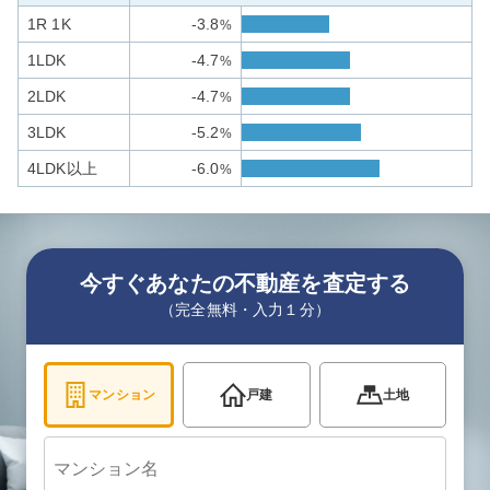
1R 1K
-3.8
%
1LDK
-4.7
%
2LDK
-4.7
%
3LDK
-5.2
%
4LDK以上
-6.0
%
今すぐあなたの不動産を査定する
（完全無料・入力１分）
マンション
戸建
土地