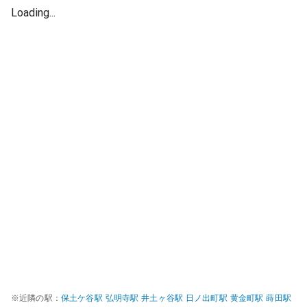
Loading...
※近隣の駅：
保土ケ谷
駅
弘明寺
駅
井土ヶ谷
駅
日ノ出町
駅
黄金町
駅
蒔田
駅