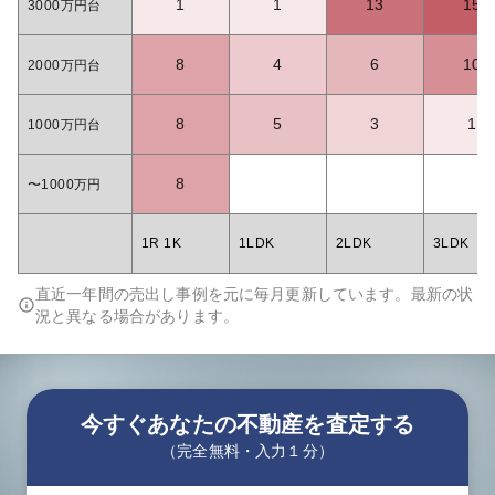
1
1
13
15
3000万円台
8
4
6
10
2000万円台
8
5
3
1
1000万円台
8
〜1000万円
1R 1K
1LDK
2LDK
3LDK
直近一年間の売出し事例を元に毎月更新しています。最新の状
況と異なる場合があります。
今すぐあなたの不動産を査定する
（完全無料・入力１分）