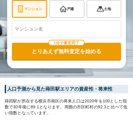
マンション
戸建
土地
1分で査定完了
とりあえず無料査定を始める
人口予測から見た
蒔田
駅エリアの資産性・将来性
蒔田
駅が所在する
横浜市南区
の将来人口は
2020
年を100とした指
数で30年後に
89.1
となります。
周囲の市区町村の
92.3
と比べて
低
い
指数となっています。