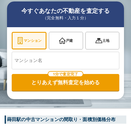
今すぐあなたの不動産を査定する
（完全無料・入力１分）
マンション
戸建
土地
1分で査定完了
とりあえず無料査定を始める
蒔田
駅の中古マンションの間取り・面積別価格分布