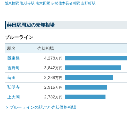
阪東橋
駅
弘明寺
駅
南太田
駅
伊勢佐木長者町
駅
吉野町
駅
蒔田
駅周辺の売却相場
ブルーライン
駅名
売却相場
阪東橋
4,278
万円
吉野町
3,842
万円
蒔田
3,288
万円
弘明寺
2,915
万円
上大岡
2,782
万円
ブルーライン
の駅ごと売却価格相場