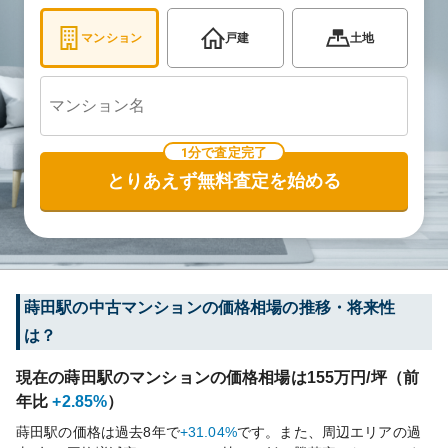
マンション
戸建
土地
1分で査定完了
とりあえず無料査定を始める
蒔田
駅の中古マンションの価格相場の推移・将来性
は？
現在の
蒔田
駅のマンションの価格相場は
155
万円/坪（前
年比
+2.85%
）
蒔田
駅の価格は過去
8
年で
+31.04%
です。
また、周辺エリアの過