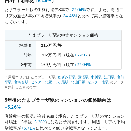
円/坪（前年比
+6.49%
）
たまプラーザ
駅の価格は過去
8
年で
+27.04%
です。
また、周辺エ
リアの過去
8
年の平均増減率の
+24.48%
と比べて
高い
騰落率とな
っています。
たまプラーザ
駅の中古マンション価格
坪単価
215
万円/坪
前年
202
万円/坪
（現在
+6.49%
）
8
年前
169
万円/坪
（現在
+27.04%
）
※周辺エリアは
たまプラーザ
駅
あざみ野
駅
鷺沼
駅
中川
駅
江田
駅
宮前
平
駅
宮崎台
駅
センター北
駅
市が尾
駅
北山田
駅
センター南
駅
のデータ
を集計したものです
5年後の
たまプラーザ
駅のマンションの価格動向は
+5.26%
直近数年の状況が今後も続く場合、
たまプラーザ
駅のマンション
相場は、5年後
+5.26%
になると予想されます。周辺エリアの平均
増減率が
+5.71%
に比べると
低い
増減率となっています。