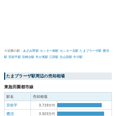
※近隣の駅：
あざみ野
駅
センター南
駅
センター北
駅
たまプラーザ
駅
鷺沼
駅
宮前平
駅
宮崎台
駅
市が尾
駅
江田
駅
北山田
駅
中川
駅
たまプラーザ
駅周辺の売却相場
東急田園都市線
駅名
売却相場
宮前平
3,719
万円
鷺沼
3,923
万円