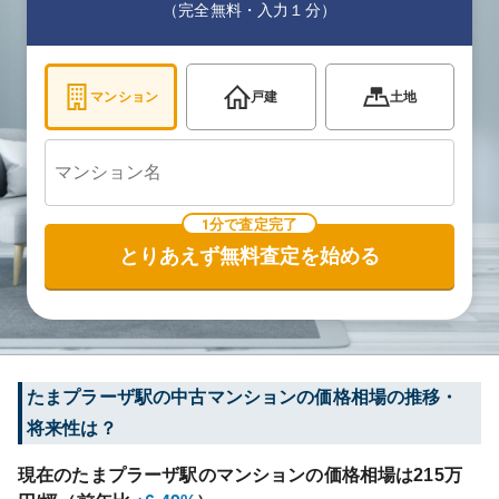
（完全無料・入力１分）
マンション
戸建
土地
1分で査定完了
とりあえず無料査定を始める
たまプラーザ
駅の中古マンションの価格相場の推移・
将来性は？
現在の
たまプラーザ
駅のマンションの価格相場は
215
万