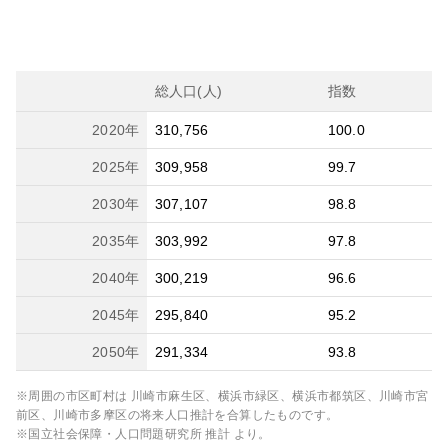
総人口(人)
指数
2020
年
310,756
100.0
2025
年
309,958
99.7
2030
年
307,107
98.8
2035
年
303,992
97.8
2040
年
300,219
96.6
2045
年
295,840
95.2
2050
年
291,334
93.8
※周囲の市区町村は
川崎市麻生区、横浜市緑区、横浜市都筑区、川崎市宮
前区、川崎市多摩区
の将来人口推計を合算したものです。
※国立社会保障・人口問題研究所 推計 より。