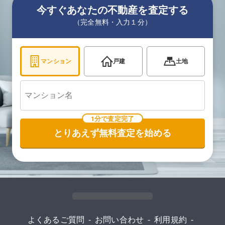
今すぐあなたの不動産を査定する
（完全無料・入力１分）
マンション
戸建
土地
1分で査定完了
とりあえず無料査定を始める
よくあるご質問
-
お問い合わせ
-
利用規約
-