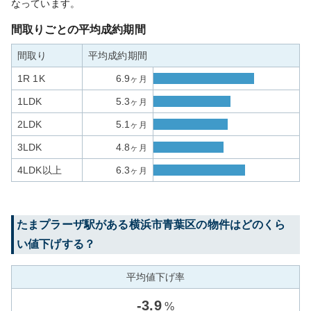
なっています。
間取りごとの平均成約期間
間取り
平均成約期間
1R 1K
6.9
ヶ月
1LDK
5.3
ヶ月
2LDK
5.1
ヶ月
3LDK
4.8
ヶ月
4LDK以上
6.3
ヶ月
たまプラーザ
駅がある
横浜市青葉区
の物件はどのくら
い値下げする？
平均値下げ率
-
3.9
%