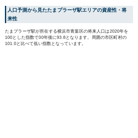
人口予測から見た
たまプラーザ
駅エリアの資産性・将
来性
たまプラーザ
駅が所在する
横浜市青葉区
の将来人口は
2020
年を
100とした指数で30年後に
93.8
となります。
周囲の市区町村の
101.0
と比べて
低い
指数となっています。