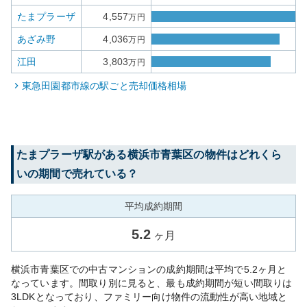
たまプラーザ
4,557
万円
あざみ野
4,036
万円
江田
3,803
万円
東急田園都市線
の駅ごと売却価格相場
たまプラーザ
駅がある
横浜市青葉区
の物件はどれくら
いの期間で売れている？
平均成約期間
5.2
ヶ月
横浜市青葉区での中古マンションの成約期間は平均で5.2ヶ月と
なっています。間取り別に見ると、最も成約期間が短い間取りは
3LDKとなっており、ファミリー向け物件の流動性が高い地域と