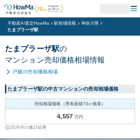
不動産AI査定HowMa
駅相場情報
神奈川県
たまプラーザ駅
たまプラーザ
駅
の
マンション
売却価格相場情報
戸建
の売却価格相場
たまプラーザ
駅の中古マンションの売却相場価格
売却相場価格（専有面積70㎡換算）
4,557
万円
2026
年の集計結果