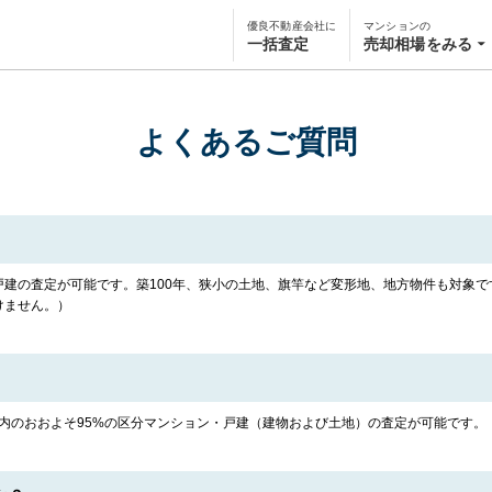
優良不動産会社に
マンションの
一括査定
売却相場をみる
よくあるご質問
建の査定が可能です。築100年、狭小の土地、旗竿など変形地、地方物件も対象
けません。）
国内のおおよそ95%の区分マンション・戸建（建物および土地）の査定が可能です。