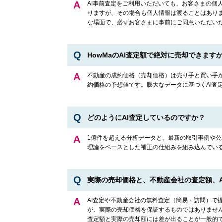
AI事前査定をご利用いただいても、お客さまの個
りますが、その場合も個人情報は渡ることはありま
な場面で、必ずお客さまに事前にご同意いただい
HowMaのAI査定額で絶対に売却できます
不動産の成約価格（売却価格）は売り手と買い手
約価格の予想値です。膨大なデータに基づくAI
どのようにAI査定しているのですか？
1億件を超える分析データと、最新の取引事例や公
理論をベースとした補正の仕組みを組み込んでい
実際の売却価格と、不動産会社の査定額、A
AI査定や不動産会社の無料査定（簡易・訪問）
が、実際の売却価格を保証するものではありませ
査定額と実際の売却額には差が出ることが一般的