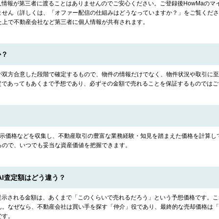
人情報が第三者に渡ることはありませんのでご安心ください。ご登録後HowMaの
せん（詳しくは、「オファー配信の仕組みはどうなっていますか？」をご覧ください
た上で不動産会社など第三者に個人情報が共有されます。
か？
が双方合意した段階で確定するもので、物件の情報だけでなく、物件状況や取引に至
査定であってもあくまで予想であり、必ずその金額で売れることを保証するものでは
示価格などを収集し、不動産取引の豊富な業務経験・知見を踏まえた価格を計算して
るので、いつでも妥当な資産価値を把握できます。
I査定額はどう違う？
で提示される金額は、あくまで「このくらいで売れるだろう」という予想価格です。
ん。なぜなら、不動産会社は買い手を探す「仲介」役であり、最終的な売却価格は「
です。