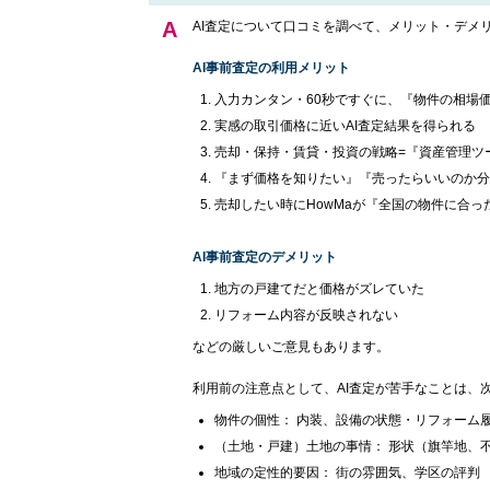
AI査定について口コミを調べて、メリット・デメ
AI事前査定の利用メリット
入力カンタン・60秒ですぐに、『物件の相場
実感の取引価格に近いAI査定結果を得られる
売却・保持・賃貸・投資の戦略=『資産管理ツ
『まず価格を知りたい』『売ったらいいのか分
売却したい時にHowMaが『全国の物件に合
AI事前査定のデメリット
地方の戸建てだと価格がズレていた
リフォーム内容が反映されない
などの厳しいご意見もあります。
利用前の注意点として、AI査定が苦手なことは、
物件の個性： 内装、設備の状態・リフォーム
（土地・戸建）土地の事情： 形状（旗竿地、
地域の定性的要因： 街の雰囲気、学区の評判