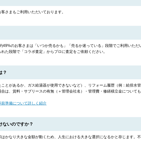
お客さまもご利用いただいております。
では約49%のお客さまは「いつか売るかも」「売るか迷っている」段階でご利用いた
られた段階で「コラボ査定」からプロに査定をご依頼ください。
は？
たことがあるか、ガス給湯器が使用できないなど）、リフォーム履歴（例：給排水管
場合は、賃料・サブリースの有無（＋管理会社名）・管理費・修繕積立金についても
事前準備について詳しく紹介
けないのですか？
却はかなり大きな金額が動くため、人生における大きな選択になるかと存じます。不