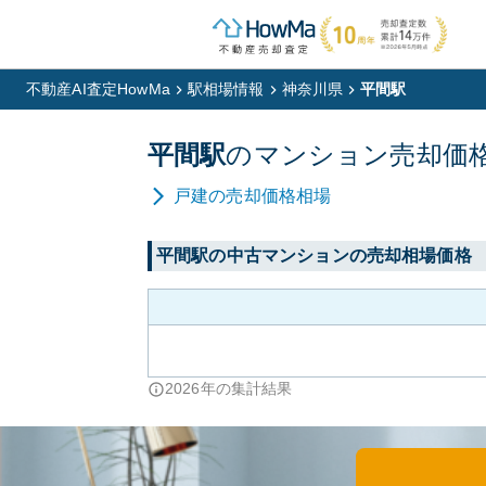
不動産AI査定HowMa
駅相場情報
神奈川県
平間駅
平間
駅
の
マンション
売却価
戸建
の売却価格相場
平間
駅の中古マンションの売却相場価格
2026
年の集計結果