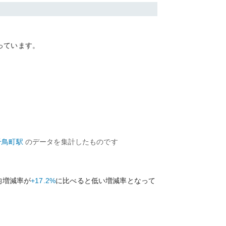
っています。
千鳥町
駅
のデータを集計したものです
均増減率が
+17.2%
に比べると
低い
増減率となって