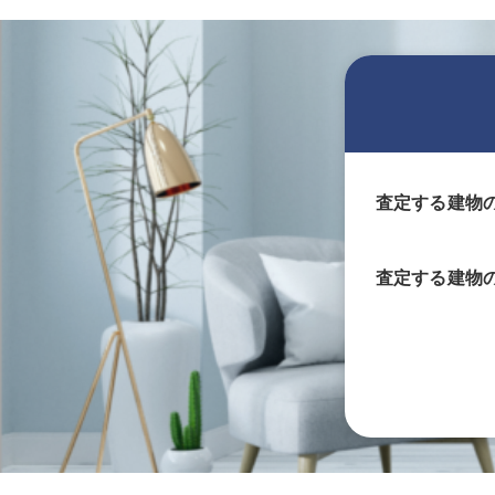
査定する建物
査定する
建物