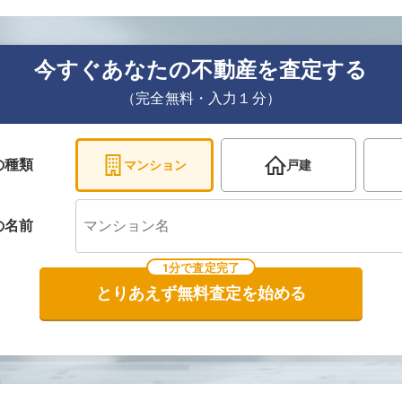
今すぐあなたの不動産を査定する
（完全無料・入力１分）
の種類
マンション
戸建
の
名前
1分で査定完了
とりあえず無料査定を始める