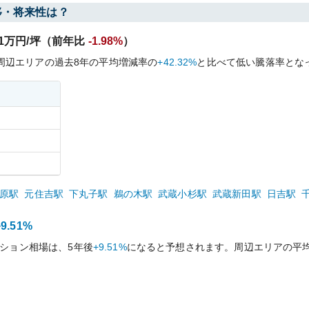
移・将来性は？
1
万円/坪（前年比
-1.98%
）
周辺エリアの過去
8
年の平均増減率の
+42.32%
と比べて
低い
騰落率とな
原
駅
元住吉
駅
下丸子
駅
鵜の木
駅
武蔵小杉
駅
武蔵新田
駅
日吉
駅
+9.51%
ション相場は、5年後
+9.51%
になると予想されます。周辺エリアの平