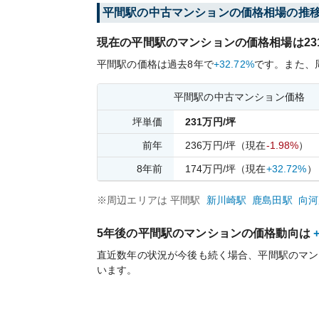
平間
駅の中古マンションの価格相場の推
現在の
平間
駅のマンションの価格相場は
23
平間
駅の価格は過去
8
年で
+32.72%
です。
また、
平間
駅の中古マンション価格
坪単価
231
万円/坪
前年
236
万円/坪
（現在
-1.98%
）
8
年前
174
万円/坪
（現在
+32.72%
）
※周辺エリアは
平間
駅
新川崎
駅
鹿島田
駅
向河
5年後の
平間
駅のマンションの価格動向は
直近数年の状況が今後も続く場合、
平間
駅のマン
います。