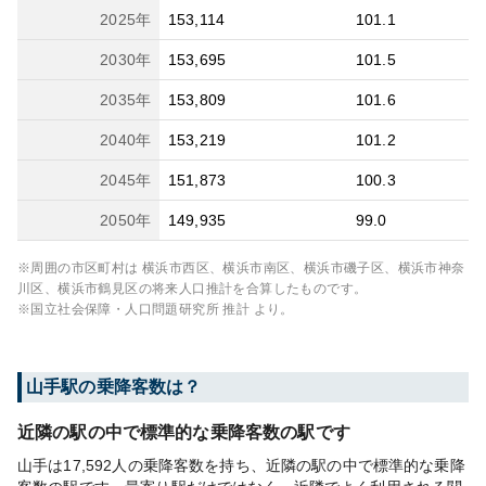
2025
年
153,114
101.1
2030
年
153,695
101.5
2035
年
153,809
101.6
2040
年
153,219
101.2
2045
年
151,873
100.3
2050
年
149,935
99.0
※周囲の市区町村は
横浜市西区、横浜市南区、横浜市磯子区、横浜市神奈
川区、横浜市鶴見区
の将来人口推計を合算したものです。
※国立社会保障・人口問題研究所 推計 より。
山手
駅の乗降客数は？
近隣の駅の中で標準的な乗降客数の駅です
山手は17,592人の乗降客数を持ち、近隣の駅の中で標準的な乗降