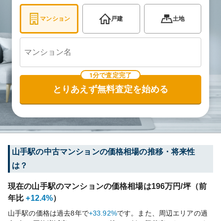
マンション
戸建
土地
1分で査定完了
とりあえず無料査定を始める
山手
駅の中古マンションの価格相場の推移・将来性
は？
現在の
山手
駅のマンションの価格相場は
196
万円/坪（前
年比
+12.4%
）
山手
駅の価格は過去
8
年で
+33.92%
です。
また、周辺エリアの過