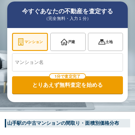
今すぐあなたの不動産を査定する
（完全無料・入力１分）
マンション
戸建
土地
1分で査定完了
とりあえず無料査定を始める
山手
駅の中古マンションの間取り・面積別価格分布