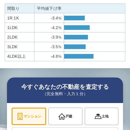
間取り
平均値下げ率
1R 1K
-3.4
%
1LDK
-4.2
%
2LDK
-3.9
%
3LDK
-3.5
%
4LDK以上
-4.8
%
今すぐあなたの不動産を査定する
（完全無料・入力１分）
マンション
戸建
土地