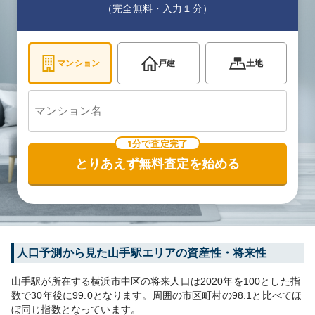
（完全無料・入力１分）
マンション
戸建
土地
1分で査定完了
とりあえず無料査定を始める
人口予測から見た
山手
駅エリアの資産性・将来性
山手
駅が所在する
横浜市中区
の将来人口は
2020
年を100とした指
数で30年後に
99.0
となります。
周囲の市区町村の
98.1
と比べて
ほ
ぼ同じ
指数となっています。