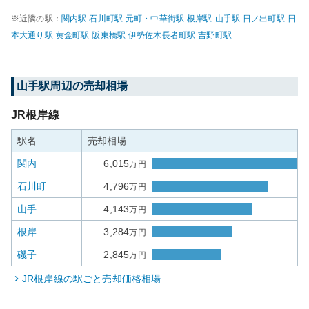
※近隣の駅：
関内
駅
石川町
駅
元町・中華街
駅
根岸
駅
山手
駅
日ノ出町
駅
日
本大通り
駅
黄金町
駅
阪東橋
駅
伊勢佐木長者町
駅
吉野町
駅
山手
駅周辺の売却相場
JR根岸線
駅名
売却相場
関内
6,015
万円
石川町
4,796
万円
山手
4,143
万円
根岸
3,284
万円
磯子
2,845
万円
JR根岸線
の駅ごと売却価格相場