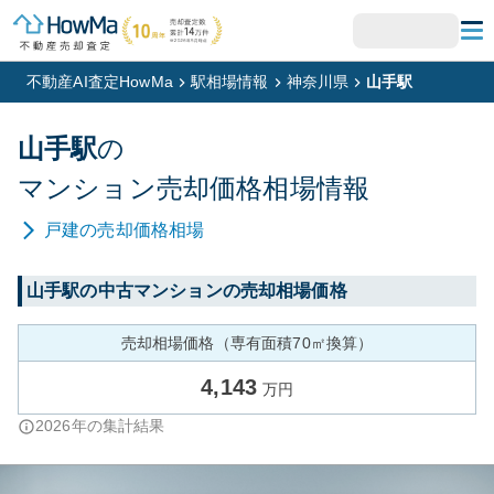
不動産AI査定HowMa
駅相場情報
神奈川県
山手駅
山手
駅
の
マンション
売却価格相場情報
戸建
の売却価格相場
山手
駅の中古マンションの売却相場価格
売却相場価格（専有面積70㎡換算）
4,143
万円
2026
年の集計結果