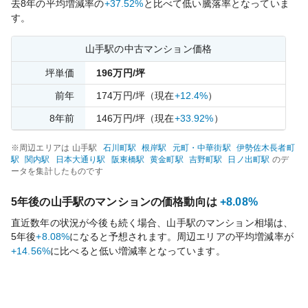
去
8
年の平均増減率の
+37.52%
と比べて
低い
騰落率となっていま
す。
山手
駅の中古マンション価格
坪単価
196
万円/坪
前年
174
万円/坪
（現在
+12.4%
）
8
年前
146
万円/坪
（現在
+33.92%
）
※周辺エリアは
山手
駅
石川町
駅
根岸
駅
元町・中華街
駅
伊勢佐木長者町
駅
関内
駅
日本大通り
駅
阪東橋
駅
黄金町
駅
吉野町
駅
日ノ出町
駅
のデ
ータを集計したものです
5年後の
山手
駅のマンションの価格動向は
+8.08%
直近数年の状況が今後も続く場合、
山手
駅のマンション相場は、
5年後
+8.08%
になると予想されます。周辺エリアの平均増減率が
+14.56%
に比べると
低い
増減率となっています。