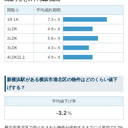
間取り
平均成約期間
1R 1K
7.3
ヶ月
1LDK
4.9
ヶ月
2LDK
5.8
ヶ月
3LDK
4.3
ヶ月
4LDK以上
4.9
ヶ月
新横浜
駅がある
横浜市港北区
の物件はどのくらい値下
げする？
平均値下げ率
-
3.2
%
横浜市港北区で売り出された物件が成約するまでには平均で3.2%