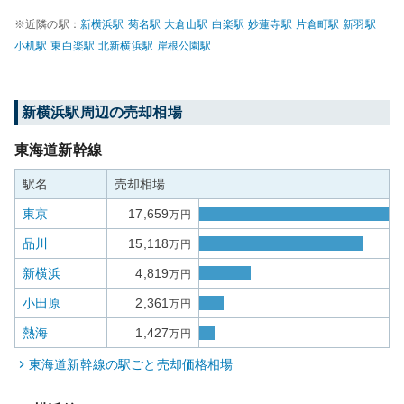
※近隣の駅：
新横浜
駅
菊名
駅
大倉山
駅
白楽
駅
妙蓮寺
駅
片倉町
駅
新羽
駅
小机
駅
東白楽
駅
北新横浜
駅
岸根公園
駅
新横浜
駅周辺の売却相場
東海道新幹線
駅名
売却相場
東京
17,659
万円
品川
15,118
万円
新横浜
4,819
万円
小田原
2,361
万円
熱海
1,427
万円
東海道新幹線
の駅ごと売却価格相場