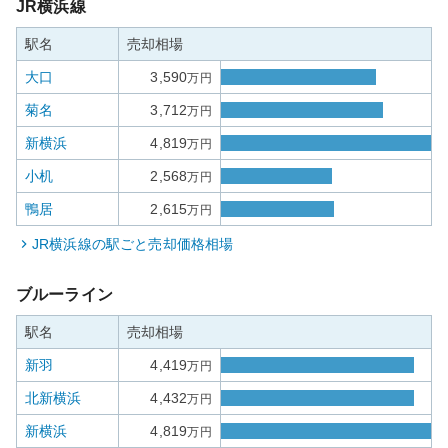
JR横浜線
駅名
売却相場
大口
3,590
万円
菊名
3,712
万円
新横浜
4,819
万円
小机
2,568
万円
鴨居
2,615
万円
JR横浜線
の駅ごと売却価格相場
ブルーライン
駅名
売却相場
新羽
4,419
万円
北新横浜
4,432
万円
新横浜
4,819
万円