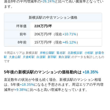
過去
8
年の平均増減率の
+26.24%
と比べて
高い
騰落率となってい
ます。
新横浜
駅の中古マンション価格
坪単価
228
万円/坪
前年
206
万円/坪
（現在
+10.71%
）
8
年前
157
万円/坪
（現在
+45.12%
）
※周辺エリアは
新横浜
駅
岸根公園
駅
菊名
駅
北新横浜
駅
小机
駅
妙蓮寺
駅
大倉山
駅
片倉町
駅
白楽
駅
新羽
駅
東白楽
駅
のデータを集計したもの
です
5年後の
新横浜
駅のマンションの価格動向は
+18.35%
直近数年の状況が今後も続く場合、
新横浜
駅のマンション相場
は、5年後
+18.35%
になると予想されます。周辺エリアの平均増
減率が
+9.38%
に比べると
高い
増減率となっています。