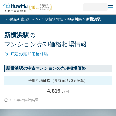
不動産AI査定HowMa
駅相場情報
神奈川県
新横浜駅
新横浜
駅
の
マンション
売却価格相場情報
戸建
の売却価格相場
新横浜
駅の中古マンションの売却相場価格
売却相場価格（専有面積70㎡換算）
4,819
万円
2026
年の集計結果