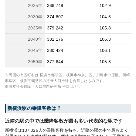
2025
年
368,749
102.9
2030
年
374,807
104.5
2035
年
379,242
105.8
2040
年
381,176
106.3
2045
年
380,424
106.1
2050
年
377,644
105.3
※周囲の市区町村は
横浜市都筑区、横浜市神奈川区、川崎市中原区、川崎
市幸区、横浜市鶴見区
の将来人口推計を合算したものです。
※国立社会保障・人口問題研究所 推計 より。
新横浜
駅の乗降客数は？
近隣の駅の中では乗降客数が最も多い代表的な駅です
新横浜は137,025人の乗降客数を持ち、近隣の駅の中で最もよく