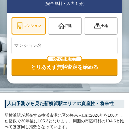
（完全無料・入力１分）
マンション
戸建
土地
1分で査定完了
とりあえず無料査定を始める
人口予測から見た
新横浜
駅エリアの資産性・将来性
新横浜
駅が所在する
横浜市港北区
の将来人口は
2020
年を100とし
た指数で30年後に
105.3
となります。
周囲の市区町村の
104.6
と比
べて
ほぼ同じ
指数となっています。