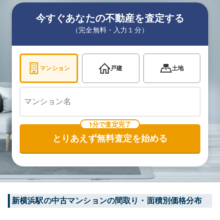
今すぐあなたの不動産を査定する
（完全無料・入力１分）
マンション
戸建
土地
1分で査定完了
とりあえず無料査定を始める
新横浜
駅の中古マンションの間取り・面積別価格分布