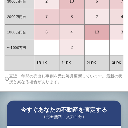
2
10
6
7
3000万円台
7
8
2
4
2000万円台
6
4
13
3
1000万円台
2
〜1000万円
1R 1K
1LDK
2LDK
3LDK
直近一年間の売出し事例を元に毎月更新しています。最新の状
況と異なる場合があります。
今すぐあなたの不動産を査定する
（完全無料・入力１分）