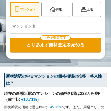
マンション
戸建
土地
1分で査定完了
とりあえず無料査定を始める
新横浜
駅の中古マンションの価格相場の推移・将来性
は？
現在の
新横浜
駅のマンションの価格相場は
228
万円/坪
（前年比
+10.71%
）
新横浜
駅の価格は過去
8
年で
+45.12%
です。
また、周辺エリアの