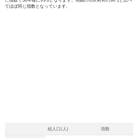
た指数で30年後に
99.0
となります。
周囲の市区町村の
98.1
と比べ
て
ほぼ同じ
指数となっています。
総人口(人)
指数