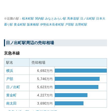
※近隣の駅：
桜木町
駅
関内
駅
みなとみらい
駅
馬車道
駅
日ノ出町
駅
日本大
通り
駅
黄金町
駅
阪東橋
駅
伊勢佐木長者町
駅
戸部
駅
吉野町
駅
日ノ出町
駅周辺の売却相場
京急本線
駅名
売却相場
横浜
6,692
万円
戸部
5,746
万円
日ノ出町
5,623
万円
黄金町
4,227
万円
南太田
3,690
万円