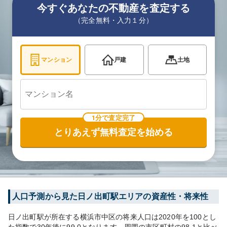
今すぐあなたの不動産を査定する
（完全無料・入力１分）
マンション
戸建
土地
1分で査定完了
とりあえず無料査定を始める
人口予測から見た
日ノ出町
駅エリアの資産性・将来性
日ノ出町
駅が所在する
横浜市中区
の将来人口は
2020
年を100とし