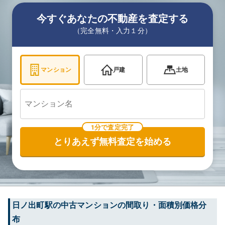
今すぐあなたの不動産を査定する
（完全無料・入力１分）
マンション
戸建
土地
1分で査定完了
とりあえず無料査定を始める
日ノ出町
駅の中古マンションの間取り・面積別価格分
布