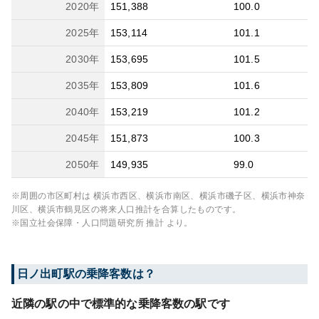
2020
年
151,388
100.0
2025
年
153,114
101.1
2030
年
153,695
101.5
2035
年
153,809
101.6
2040
年
153,219
101.2
2045
年
151,873
100.3
2050
年
149,935
99.0
※周囲の市区町村は
横浜市西区、横浜市南区、横浜市磯子区、横浜市神奈
川区、横浜市鶴見区
の将来人口推計を合算したものです。
※国立社会保障・人口問題研究所 推計 より。
日ノ出町
駅の乗降客数は？
近隣の駅の中で標準的な乗降客数の駅です