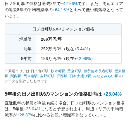
日ノ出町
駅の価格は過去
8
年で
+42.96%
です。
また、周辺エリア
の過去
8
年の平均増減率の
+64.16%
と比べて
低い
騰落率となって
います。
日ノ出町
駅の中古マンション価格
坪単価
266
万円/坪
前年
252
万円/坪
（現在
+5.44%
）
8
年前
186
万円/坪
（現在
+42.96%
）
※周辺エリアは
日ノ出町
駅
桜木町
駅
黄金町
駅
伊勢佐木長者町
駅
阪東橋
駅
関内
駅
馬車道
駅
吉野町
駅
戸部
駅
日本大通り
駅
みなとみらい
駅
の
データを集計したものです
5年後の
日ノ出町
駅のマンションの価格動向は
+25.04%
直近数年の状況が今後も続く場合、
日ノ出町
駅のマンション相場
は、5年後
+25.04%
になると予想されます。周辺エリアの平均増
減率が
+28.87%
に比べると
低い
増減率となっています。