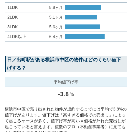
1LDK
5.8
ヶ月
2LDK
5.1
ヶ月
3LDK
5.6
ヶ月
4LDK以上
6.4
ヶ月
日ノ出町
駅がある
横浜市中区
の物件はどのくらい値下
げする？
平均値下げ率
-
3.8
%
横浜市中区で売り出された物件が成約するまでには平均で3.8%の
値下げがあります。値下げは「高すぎる価格での売出し」によっ
て起こるケースが多く、値下げ率が高い＝価格が外れた売出しが
起こっていると言えます。複数のプロ（不動産事業者）に見ても