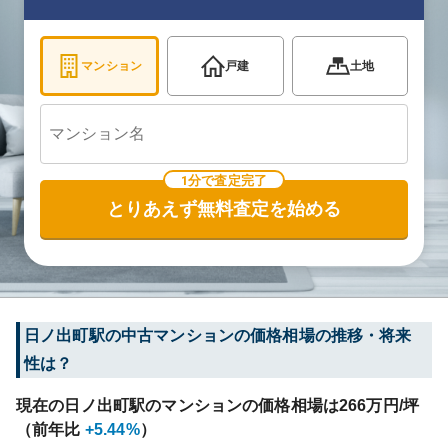
マンション
戸建
土地
1分で査定完了
とりあえず無料査定を始める
日ノ出町
駅の中古マンションの価格相場の推移・将来
性は？
現在の
日ノ出町
駅のマンションの価格相場は
266
万円/坪
（前年比
+5.44%
）