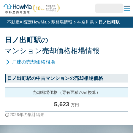
不動産AI査定HowMa
駅相場情報
神奈川県
日ノ出町駅
日ノ出町
駅
の
マンション
売却価格相場情報
戸建
の売却価格相場
日ノ出町
駅の中古マンションの売却相場価格
売却相場価格（専有面積70㎡換算）
5,623
万円
2026
年の集計結果