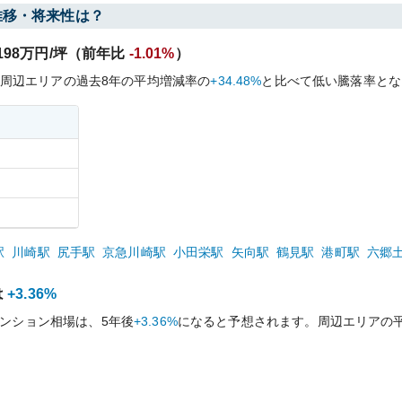
推移・将来性は？
198
万円/坪（前年比
-1.01%
）
周辺エリアの過去
8
年の平均増減率の
+34.48%
と比べて
低い
騰落率とな
駅
川崎
駅
尻手
駅
京急川崎
駅
小田栄
駅
矢向
駅
鶴見
駅
港町
駅
六郷
は
+3.36%
ンション相場は、5年後
+3.36%
になると予想されます。周辺エリアの