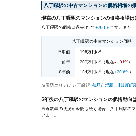
八丁畷
駅の中古マンションの価格相場の
現在の
八丁畷
駅のマンションの価格相場は
八丁畷
駅の価格は過去
8
年で
+20.8%
です。
また、
八丁畷
駅の中古マンション価格
坪単価
198
万円/坪
前年
200
万円/坪
（現在
-1.01%
）
8
年前
164
万円/坪
（現在
+20.8%
）
※周辺エリアは
八丁畷
駅
鶴見市場
駅
川崎新町
5年後の
八丁畷
駅のマンションの価格動向
直近数年の状況が今後も続く場合、
八丁畷
駅のマ
います。