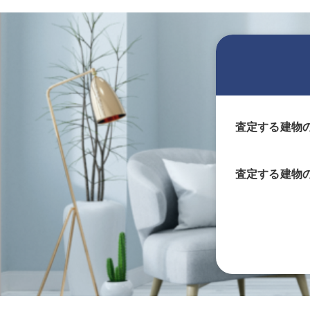
査定する建物
査定する
建物