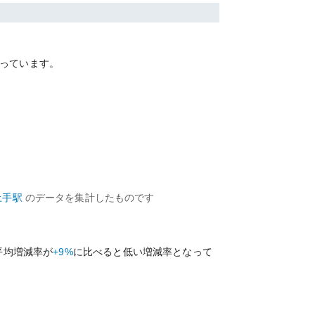
っています。
土手
駅
のデータを集計したものです
平均増減率が
+9%
に比べると
低い
増減率となって