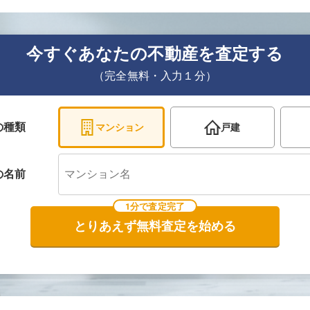
今すぐあなたの不動産を査定する
（完全無料・入力１分）
の種類
マンション
戸建
の
名前
1分で査定完了
とりあえず無料査定を始める