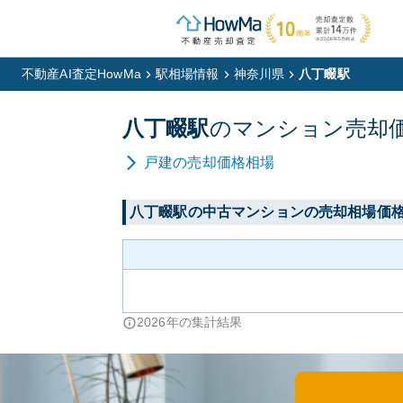
不動産AI査定HowMa
駅相場情報
神奈川県
八丁畷駅
八丁畷
駅
の
マンション
売却
戸建
の売却価格相場
八丁畷
駅の中古マンションの売却相場価
2026
年の集計結果