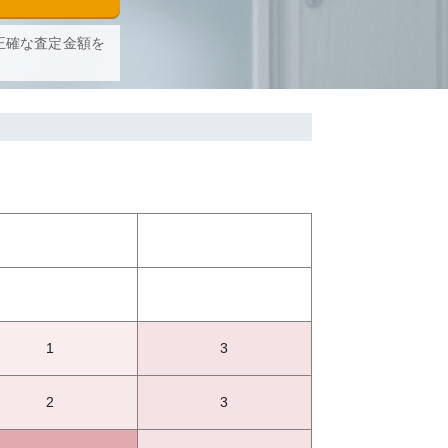
正確な査定金額を
1
3
2
3