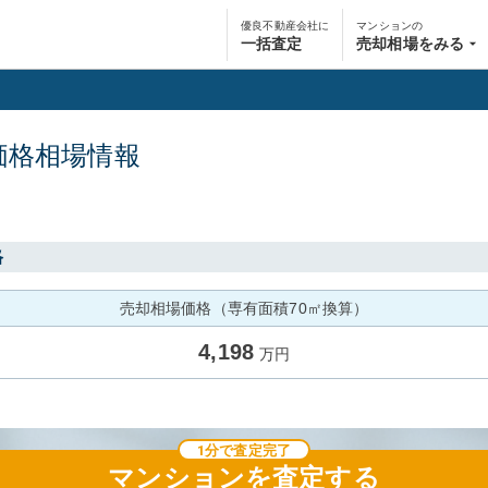
優良不動産会社に
マンションの
一括査定
売却相場をみる
価格相場情報
格
売却相場価格（専有面積70㎡換算）
4,198
万円
1分で査定完了
マンション
を査定する