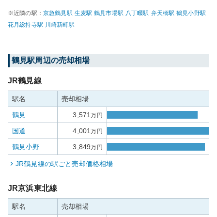
※近隣の駅：
京急鶴見
駅
生麦
駅
鶴見市場
駅
八丁畷
駅
弁天橋
駅
鶴見小野
駅
花月総持寺
駅
川崎新町
駅
鶴見
駅周辺の売却相場
JR鶴見線
駅名
売却相場
鶴見
3,571
万円
国道
4,001
万円
鶴見小野
3,849
万円
JR鶴見線
の駅ごと売却価格相場
JR京浜東北線
駅名
売却相場