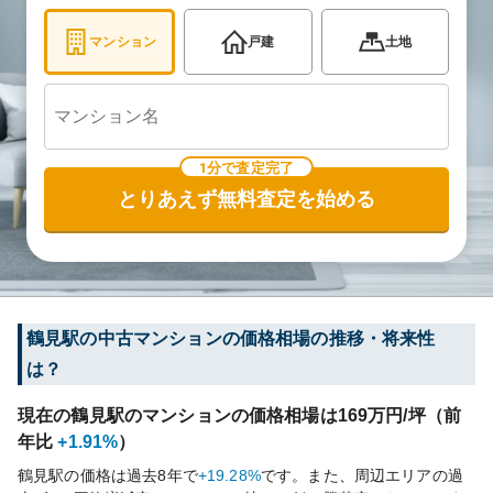
マンション
戸建
土地
1分で査定完了
とりあえず無料査定を始める
鶴見
駅の中古マンションの価格相場の推移・将来性
は？
現在の
鶴見
駅のマンションの価格相場は
169
万円/坪（前
年比
+1.91%
）
鶴見
駅の価格は過去
8
年で
+19.28%
です。
また、周辺エリアの過