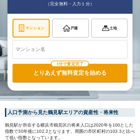
（完全無料・入力１分）
マンション
戸建
土地
1分で査定完了
とりあえず無料査定を始める
人口予測から見た
鶴見
駅エリアの資産性・将来性
鶴見
駅が所在する
横浜市鶴見区
の将来人口は
2020
年を100とした
指数で30年後に
102.2
となります。
周囲の市区町村の
103.3
と比べ
て
低い
指数となっています。