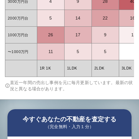
4
9
28
40
3000万円台
5
14
22
16
2000万円台
26
17
9
1
1000万円台
11
5
5
〜1000万円
1R 1K
1LDK
2LDK
3LDK
直近一年間の売出し事例を元に毎月更新しています。最新の状
況と異なる場合があります。
今すぐあなたの不動産を査定する
（完全無料・入力１分）