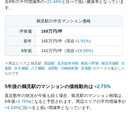
去
8
年の平均増減率の
+21.44%
と比べて
低い
騰落率となっていま
す。
鶴見
駅の中古マンション価格
坪単価
169
万円/坪
前年
165
万円/坪
（現在
+1.91%
）
8
年前
141
万円/坪
（現在
+19.28%
）
※周辺エリアは
鶴見
駅
国道
駅
花月総持寺
駅
鶴見小野
駅
鶴見市場
駅
生
麦
駅
弁天橋
駅
八丁畷
駅
浅野
駅
川崎新町
駅
安善
駅
のデータを集計した
ものです
5年後の
鶴見
駅のマンションの価格動向は
+2.75%
直近数年の状況が今後も続く場合、
鶴見
駅のマンション相場は、
5年後
+2.75%
になると予想されます。周辺エリアの平均増減率が
+4.34%
に比べると
低い
増減率となっています。