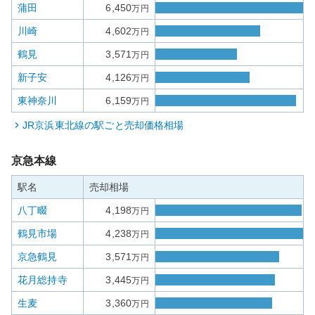
蒲田
6,450
万円
川崎
4,602
万円
鶴見
3,571
万円
新子安
4,126
万円
東神奈川
6,159
万円
JR京浜東北線
の駅ごと売却価格相場
京急本線
駅名
売却相場
八丁畷
4,198
万円
鶴見市場
4,238
万円
京急鶴見
3,571
万円
花月総持寺
3,445
万円
生麦
3,360
万円