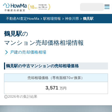
不動産AI査定HowMa
駅相場情報
神奈川県
鶴見駅
鶴見
駅
の
マンション
売却価格相場情報
戸建
の売却価格相場
鶴見
駅の中古マンションの売却相場価格
売却相場価格（専有面積70㎡換算）
3,571
万円
2026
年の集計結果