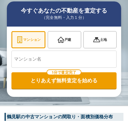
今すぐあなたの不動産を査定する
（完全無料・入力１分）
マンション
戸建
土地
1分で査定完了
とりあえず無料査定を始める
鶴見
駅の中古マンションの間取り・面積別価格分布