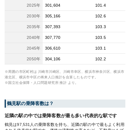
2025
年
301,604
101.4
2030
年
305,166
102.6
2035
年
307,393
103.3
2040
年
307,770
103.5
2045
年
306,610
103.1
2050
年
304,106
102.2
※周囲の市区町村は
川崎市川崎区、川崎市幸区、横浜市神奈川区、横浜市
港北区、横浜市中区
の将来人口推計を合算したものです。
※国立社会保障・人口問題研究所 推計 より。
鶴見
駅の乗降客数は？
近隣の駅の中では乗降客数が最も多い代表的な駅です
鶴見は97,531人の乗降客数を持ち、近隣の駅の中で最もよく利用