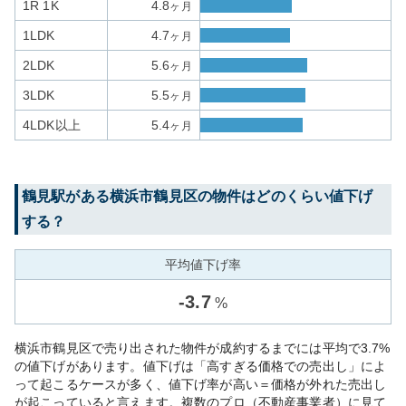
1R 1K
4.8
ヶ月
1LDK
4.7
ヶ月
2LDK
5.6
ヶ月
3LDK
5.5
ヶ月
4LDK以上
5.4
ヶ月
鶴見
駅がある
横浜市鶴見区
の物件はどのくらい値下げ
する？
平均値下げ率
-
3.7
%
横浜市鶴見区で売り出された物件が成約するまでには平均で3.7%
の値下げがあります。値下げは「高すぎる価格での売出し」によ
って起こるケースが多く、値下げ率が高い＝価格が外れた売出し
が起こっていると言えます。複数のプロ（不動産事業者）に見て