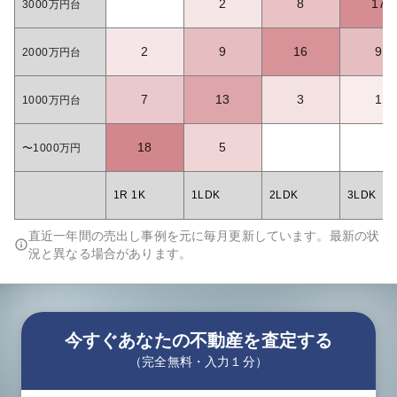
2
8
17
3000万円台
2
9
16
9
2000万円台
7
13
3
1
1000万円台
18
5
〜1000万円
1R 1K
1LDK
2LDK
3LDK
直近一年間の売出し事例を元に毎月更新しています。最新の状
況と異なる場合があります。
今すぐあなたの不動産を査定する
（完全無料・入力１分）