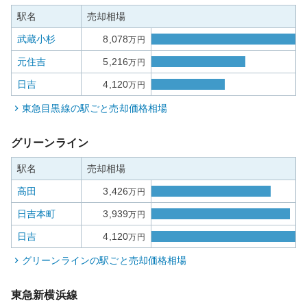
駅名
売却相場
武蔵小杉
8,078
万円
元住吉
5,216
万円
日吉
4,120
万円
東急目黒線
の駅ごと売却価格相場
グリーンライン
駅名
売却相場
高田
3,426
万円
日吉本町
3,939
万円
日吉
4,120
万円
グリーンライン
の駅ごと売却価格相場
東急新横浜線