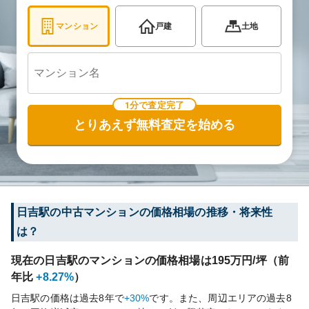
マンション
戸建
土地
1分で査定完了
とりあえず無料査定を始める
日吉
駅の中古マンションの価格相場の推移・将来性
は？
現在の
日吉
駅のマンションの価格相場は
195
万円/坪（前
年比
+8.27%
）
日吉
駅の価格は過去
8
年で
+30%
です。
また、周辺エリアの過去
8