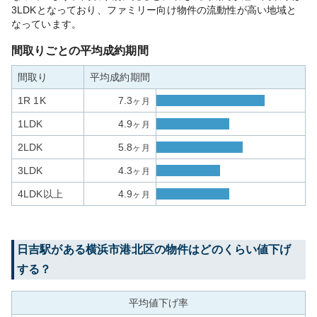
3LDKとなっており、ファミリー向け物件の流動性が高い地域と
なっています。
間取りごとの平均成約期間
間取り
平均成約期間
1R 1K
7.3
ヶ月
1LDK
4.9
ヶ月
2LDK
5.8
ヶ月
3LDK
4.3
ヶ月
4LDK以上
4.9
ヶ月
日吉
駅がある
横浜市港北区
の物件はどのくらい値下げ
する？
平均値下げ率