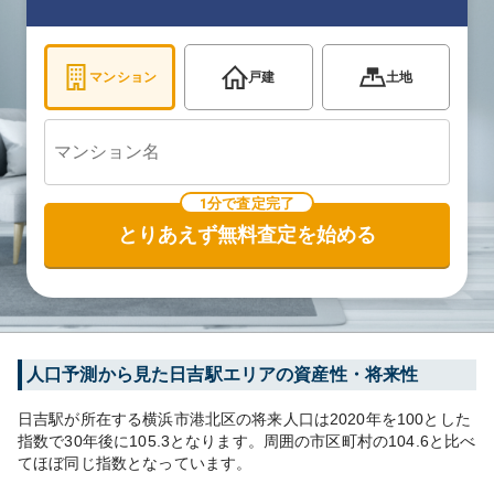
マンション
戸建
土地
1分で査定完了
とりあえず無料査定を始める
人口予測から見た
日吉
駅エリアの資産性・将来性
日吉
駅が所在する
横浜市港北区
の将来人口は
2020
年を100とした
指数で30年後に
105.3
となります。
周囲の市区町村の
104.6
と比べ
て
ほぼ同じ
指数となっています。