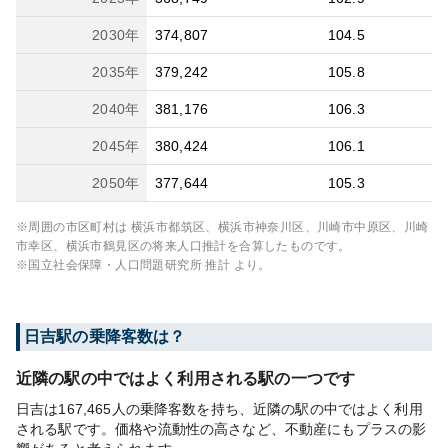
2030
年
374,807
104.5
2035
年
379,242
105.8
2040
年
381,176
106.3
2045
年
380,424
106.1
2050
年
377,644
105.3
※周囲の市区町村は
横浜市都筑区、横浜市神奈川区、川崎市中原区、川崎
市幸区、横浜市鶴見区
の将来人口推計を合算したものです。
※国立社会保障・人口問題研究所 推計 より。
日吉
駅の乗降客数は？
近隣の駅の中ではよく利用される駅の一つです
日吉は167,465人の乗降客数を持ち、近隣の駅の中ではよく利用
される駅です。価格や流動性の高さなど、不動産にもプラスの影