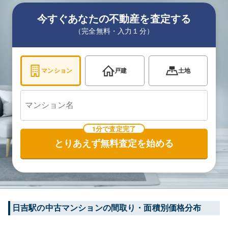
今すぐあなたの不動産を査定する
（完全無料・入力１分）
マンション
戸建
土地
1分で査定完了
とりあえず無料査定を始める
日吉
駅の中古マンションの間取り・面積別価格分布