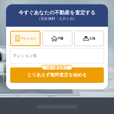
今すぐあなたの不動産を査定する
（完全無料・入力１分）
マンション
戸建
土地
1分で査定完了
とりあえず無料査定を始める