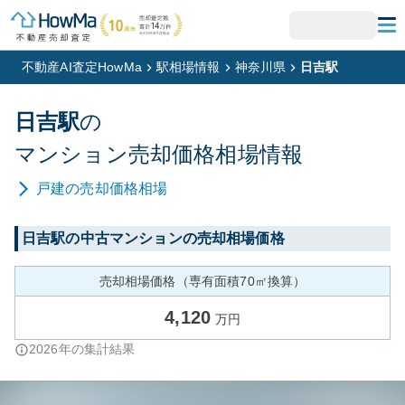
不動産AI査定HowMa
駅相場情報
神奈川県
日吉駅
日吉
駅
の
マンション
売却価格相場情報
戸建
の売却価格相場
日吉
駅の中古マンションの売却相場価格
売却相場価格（専有面積70㎡換算）
4,120
万円
2026
年の集計結果