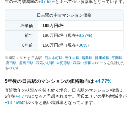
年の平均増減率の
+37.52%
と比べて
低い
騰落率となっています。
日吉
駅の中古マンション価格
坪単価
195
万円/坪
前年
180
万円/坪
（現在
+8.27%
）
8
年前
150
万円/坪
（現在
+30%
）
※周辺エリアは
日吉
駅
日吉本町
駅
元住吉
駅
綱島
駅
新川崎
駅
平間
駅
高田
駅
鹿島田
駅
武蔵小杉
駅
向河原
駅
武蔵中原
駅
のデータを集計した
ものです
5年後の
日吉
駅のマンションの価格動向は
+4.77%
直近数年の状況が今後も続く場合、
日吉
駅のマンション相場は、
5年後
+4.77%
になると予想されます。周辺エリアの平均増減率が
+13.45%
に比べると
低い
増減率となっています。