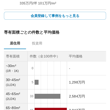
335
万円/坪
101
万円/m²
会員登録して事例をもっと見る
専有面積ごとの件数と平均価格
居住用
投資用
専有面積
件数（全
100
件中）
平均価格
~30m²
-
0
(
1R・1K
)
30~45m²
1,298万円
5
(
1LDK
)
45~65m²
2,584万円
33
(
2LDK
)
65~80m²