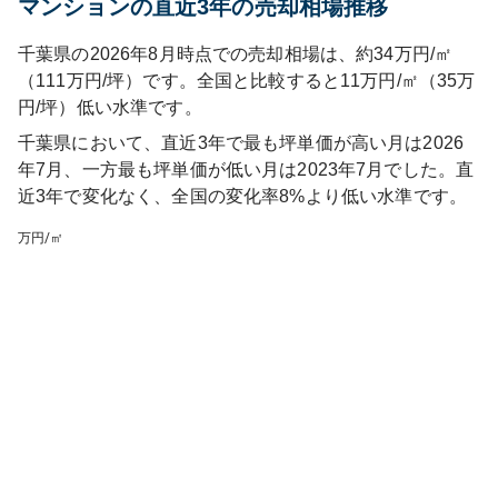
マンションの直近3年の売却相場推移
千葉県の2026年8月時点での売却相場は、約34万円/㎡
（111万円/坪）です。全国と比較すると11万円/㎡（35万
円/坪）低い水準です。
千葉県
において、直近3年で最も坪単価が高い月は
2026
年7月
、一方最も坪単価が低い月は
2023年7月
でした。直
近3年で
変化なく
、
全国
の変化率
8
%
より低い水準です
。
万円/㎡