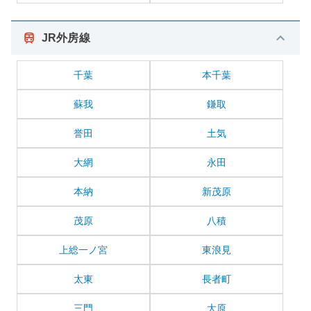
JR外房線
千葉
本千葉
蘇我
鎌取
誉田
土気
大網
永田
本納
新茂原
茂原
八積
上総一ノ宮
東浪見
太東
長者町
三門
大原