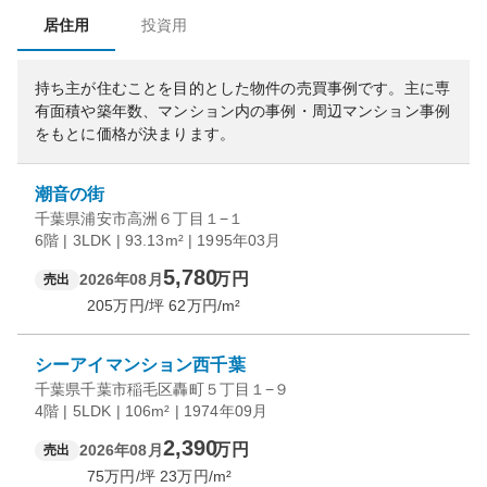
居住用
投資用
持ち主が住むことを目的とした物件の売買事例です。
主に専
有面積や築年数、マンション内の事例・周辺マンション事例
をもとに価格が決まります。
潮音の街
千葉県浦安市高洲６丁目１−１
6階 | 3LDK | 93.13m² | 1995年03月
5,780
万円
2026年08月
売出
205
万円/坪
62
万円/m²
シーアイマンション西千葉
千葉県千葉市稲毛区轟町５丁目１−９
4階 | 5LDK | 106m² | 1974年09月
2,390
万円
2026年08月
売出
75
万円/坪
23
万円/m²