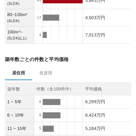
3,843万円
41
(
3LDK
)
80~100m²
4,503万円
17
(
4LDK
)
100m²~
7,013万円
4
(
5LDK以上
)
築年数ごとの件数と平均価格
居住用
投資用
築年数
件数（全
100
件中）
平均価格
1 ~ 5年
6,299万円
8
6 ~ 10年
6,424万円
8
11 ~ 15年
5,184万円
5