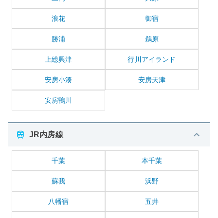
浪花
御宿
勝浦
鵜原
上総興津
行川アイランド
安房小湊
安房天津
安房鴨川
JR内房線
千葉
本千葉
蘇我
浜野
八幡宿
五井