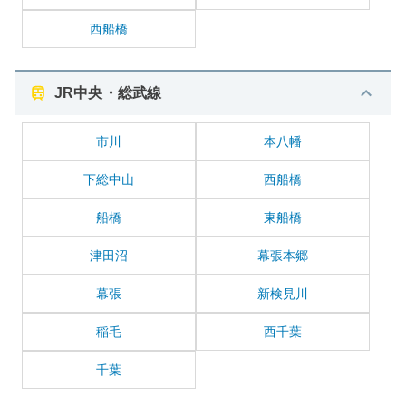
西船橋
JR中央・総武線
市川
本八幡
下総中山
西船橋
船橋
東船橋
津田沼
幕張本郷
幕張
新検見川
稲毛
西千葉
千葉