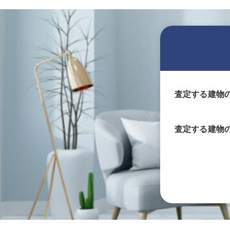
査定する建物
査定する
建物