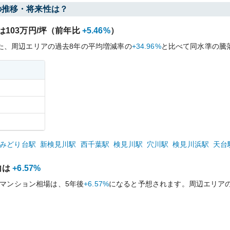
の推移・将来性は？
は
103
万円/坪（前年比
+5.46%
）
た、周辺エリアの過去
8
年の平均増減率の
+34.96%
と比べて
同水準の
騰
みどり台
駅
新検見川
駅
西千葉
駅
検見川
駅
穴川
駅
検見川浜
駅
天台
向は
+6.57%
マンション相場は、5年後
+6.57%
になると予想されます。周辺エリア