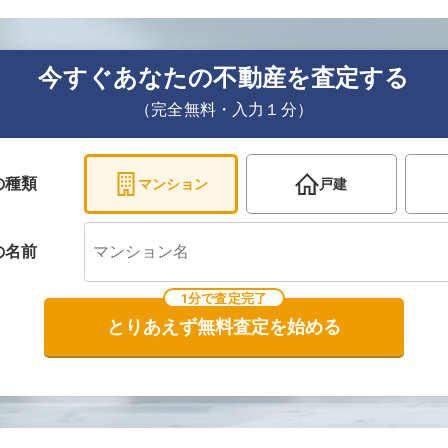
今すぐあなたの不動産を査定する
（完全無料・入力１分）
の種類
マンション
戸建
の
名前
1分で査定完了
とりあえず無料査定を始める