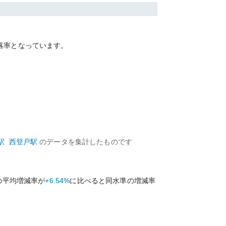
落率となっています。
駅
西登戸
駅
のデータを集計したものです
の平均増減率が
+6.54%
に比べると
同水準の
増減率