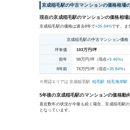
京成稲毛
駅の中古マンションの価格相場
現在の
京成稲毛
駅のマンションの価格相場
京成稲毛
駅の価格は過去
8
年で
+35.84%
です。
ま
京成稲毛
駅の中古マンション価格
坪単価
103
万円/坪
前年
98
万円/坪
（現在
+5.46%
）
8
年前
76
万円/坪
（現在
+35.84%
）
※周辺エリアは
京成稲毛
駅
稲毛
駅
稲毛海岸
駅
5年後の
京成稲毛
駅のマンションの価格動
直近数年の状況が今後も続く場合、
京成稲毛
駅の
となっています。