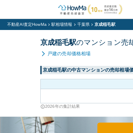
不動産AI査定HowMa
駅相場情報
千葉県
京成稲毛駅
京成稲毛
駅
の
マンション
売
戸建
の売却価格相場
京成稲毛
駅の中古マンションの売却相場
2026
年の集計結果