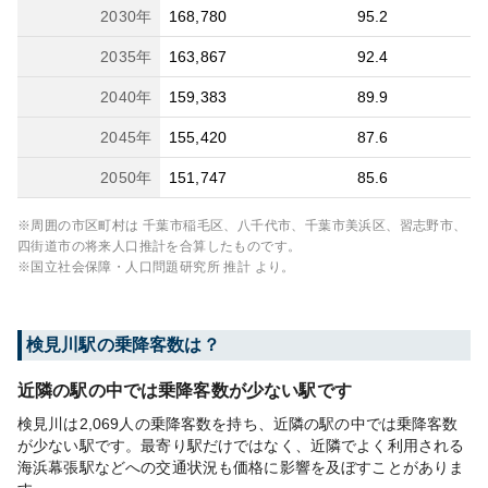
2030
年
168,780
95.2
2035
年
163,867
92.4
2040
年
159,383
89.9
2045
年
155,420
87.6
2050
年
151,747
85.6
※周囲の市区町村は
千葉市稲毛区、八千代市、千葉市美浜区、習志野市、
四街道市
の将来人口推計を合算したものです。
※国立社会保障・人口問題研究所 推計 より。
検見川
駅の乗降客数は？
近隣の駅の中では乗降客数が少ない駅です
検見川は2,069人の乗降客数を持ち、近隣の駅の中では乗降客数
が少ない駅です。最寄り駅だけではなく、近隣でよく利用される
海浜幕張駅などへの交通状況も価格に影響を及ぼすことがありま