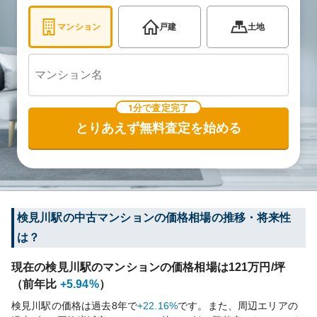
マンション
戸建
土地
1分で査定完了
とりあえず無料査定を始める
検見川
駅の中古マンションの価格相場の推移・将来性
は？
現在の
検見川
駅のマンションの価格相場は
121
万円/坪
（前年比
+5.94%
）
検見川
駅の価格は過去
8
年で
+22.16%
です。
また、周辺エリアの