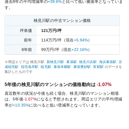
過去
8
年の平均増減率の
+39.6%
と比べて
低い
騰落率となっていま
す。
検見川
駅の中古マンション価格
坪単価
121
万円/坪
前年
114
万円/坪
（現在
+5.94%
）
8
年前
99
万円/坪
（現在
+22.16%
）
※周辺エリアは
検見川
駅
新検見川
駅
幕張
駅
検見川浜
駅
海浜幕張
駅
京
成稲毛
駅
稲毛海岸
駅
稲毛
駅
幕張本郷
駅
幕張豊砂
駅
実籾
駅
のデータを
集計したものです
5年後の
検見川
駅のマンションの価格動向は
-1.07%
直近数年の状況が今後も続く場合、
検見川
駅のマンション相場
は、5年後
-1.07%
になると予想されます。周辺エリアの平均増減
率が
+10.35%
に比べると
低い
増減率となっています。