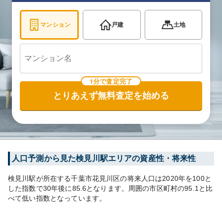
マンション
戸建
土地
1分で査定完了
とりあえず無料査定を始める
人口予測から見た
検見川
駅エリアの資産性・将来性
検見川
駅が所在する
千葉市花見川区
の将来人口は
2020
年を100と
した指数で30年後に
85.6
となります。
周囲の市区町村の
95.1
と比
べて
低い
指数となっています。