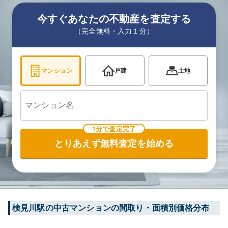
今すぐあなたの不動産を査定する
（完全無料・入力１分）
マンション
戸建
土地
1分で査定完了
とりあえず無料査定を始める
検見川
駅の中古マンションの間取り・面積別価格分布