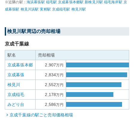
※近隣の駅：
海浜幕張
駅
稲毛
駅
京成幕張本郷
駅
新検見川
駅
稲毛海岸
駅
京
成幕張
駅
検見川浜
駅
実籾
駅
京成稲毛
駅
検見川
駅
検見川
駅周辺の売却相場
京成千葉線
駅名
売却相場
京成幕張本郷
2,907
万円
京成幕張
2,834
万円
検見川
2,552
万円
京成稲毛
2,178
万円
みどり台
2,586
万円
京成千葉線
の駅ごと売却価格相場