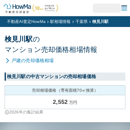
不動産AI査定HowMa
駅相場情報
千葉県
検見川駅
検見川
駅
の
マンション
売却価格相場情報
戸建
の売却価格相場
検見川
駅の中古マンションの売却相場価格
売却相場価格（専有面積70㎡換算）
2,552
万円
2026
年の集計結果