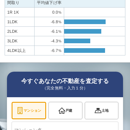
間取り
平均値下げ率
1R 1K
0.0
%
1LDK
-6.8
%
2LDK
-6.1
%
3LDK
-4.3
%
4LDK以上
-6.7
%
今すぐあなたの不動産を査定する
（完全無料・入力１分）
マンション
戸建
土地