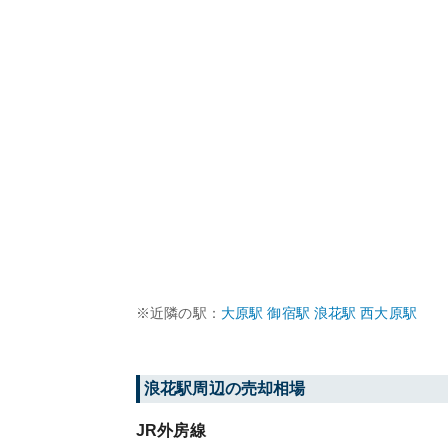
※近隣の駅：
大原
駅
御宿
駅
浪花
駅
西大原
駅
浪花
駅周辺の売却相場
JR外房線