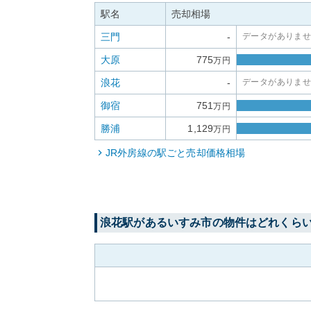
駅名
売却相場
三門
-
データがありま
大原
775
万円
浪花
-
データがありま
御宿
751
万円
勝浦
1,129
万円
JR外房線
の駅ごと売却価格相場
浪花
駅がある
いすみ市
の物件はどれくら