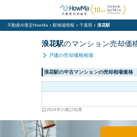
不動産AI査定HowMa
駅相場情報
千葉県
浪花駅
浪花
駅
の
マンション
売却価
戸建
の売却価格相場
浪花
駅の中古マンションの売却相場価格
2024
年の集計結果