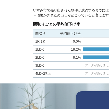
いすみ市で売り出された物件が成約するまでには
＝価格が外れた売出しが起こっていると言えます
間取りごとの平均値下げ率
間取り
平均値下げ率
1R 1K
0.0
%
1LDK
-18.2
%
2LDK
-8.1
%
3LDK
-
データがありま
4LDK以上
-
データがありま