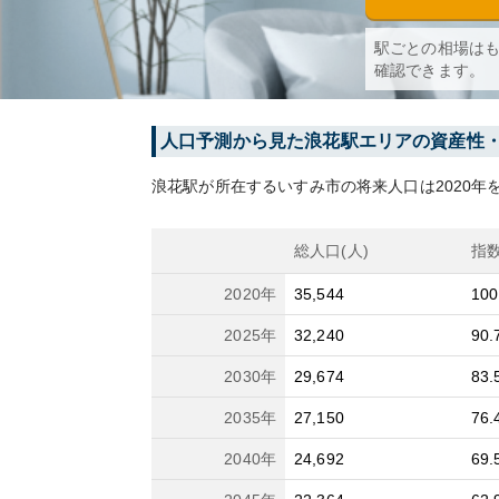
駅ごとの相場は
確認できます。
人口予測から見た
浪花
駅エリアの資産性
浪花
駅が所在する
いすみ市
の将来人口は
2020
年を
総人口(人)
指
2020
年
35,544
100
2025
年
32,240
90.
2030
年
29,674
83.
2035
年
27,150
76.
2040
年
24,692
69.