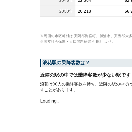
2045
年
22,364
62.
2050
年
20,218
56.
※周囲の市区町村は
夷隅郡御宿町、勝浦市、夷隅郡大
※国立社会保障・人口問題研究所 推計 より。
浪花
駅の乗降客数は？
近隣の駅の中では乗降客数が少ない駅です
浪花は96人の乗降客数を持ち、近隣の駅の中で
すことがあります。
Loading...