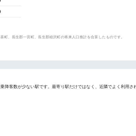
9
9
多喜町、長生郡一宮町、長生郡睦沢町
の将来人口推計を合算したものです。
は乗降客数が少ない駅です。最寄り駅だけではなく、近隣でよく利用さ