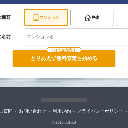
の種類
マンション
戸建
の
名前
1分で査定完了
とりあえず無料査定を始める
ご質問
-
お問い合わせ
-
利用規約
-
プライバシーポリシー
-
© 2015
collabit