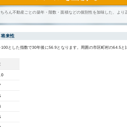
もちろん不動産ごとの築年・階数・面積などの個別性を加味した、より
・将来性
100とした指数で30年後に
56.9
となります。
周囲の市区町村の
64.5
と
数
.0
7
5
4
5