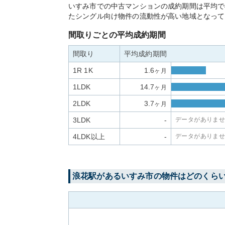
いすみ市での中古マンションの成約期間は平均で4
たシングル向け物件の流動性が高い地域となって
間取りごとの平均成約期間
間取り
平均成約期間
1R 1K
1.6
ヶ月
1LDK
14.7
ヶ月
2LDK
3.7
ヶ月
3LDK
-
データがありま
4LDK以上
-
データがありま
浪花
駅がある
いすみ市
の物件はどのくら