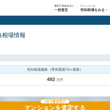
優良不動産会社に
マンションの
一括査定
売却相場をみる
格相場情報
売却相場価格（専有面積70㎡換算）
492
万円
1分で査定完了
マンション
を査定する