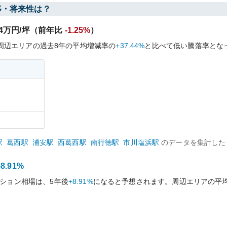
移・将来性は？
4
万円/坪（前年比
-1.25%
）
周辺エリアの過去
8
年の平均増減率の
+37.44%
と比べて
低い
騰落率とな
駅
葛西
駅
浦安
駅
西葛西
駅
南行徳
駅
市川塩浜
駅
のデータを集計した
+8.91%
ション相場は、5年後
+8.91%
になると予想されます。周辺エリアの平