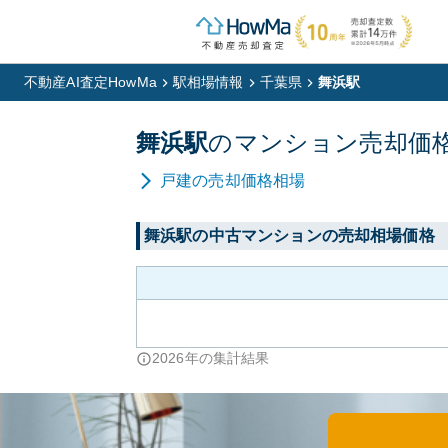
不動産AI査定HowMa
駅相場情報
千葉県
舞浜駅
舞浜
駅
の
マンション
売却価
戸建
の売却価格相場
舞浜
駅の中古マンションの売却相場価格
2026
年の集計結果