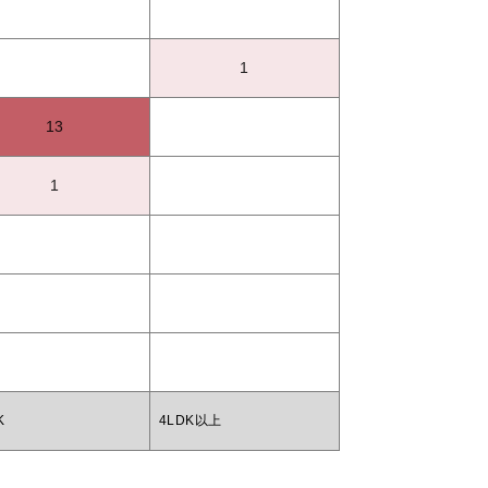
1
13
1
K
4LDK以上