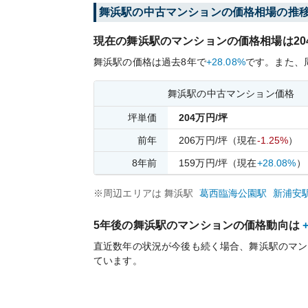
舞浜
駅の中古マンションの価格相場の推
現在の
舞浜
駅のマンションの価格相場は
20
舞浜
駅の価格は過去
8
年で
+28.08%
です。
また、
舞浜
駅の中古マンション価格
坪単価
204
万円/坪
前年
206
万円/坪
（現在
-1.25%
）
8
年前
159
万円/坪
（現在
+28.08%
）
※周辺エリアは
舞浜
駅
葛西臨海公園
駅
新浦安
5年後の
舞浜
駅のマンションの価格動向は
直近数年の状況が今後も続く場合、
舞浜
駅のマン
ています。