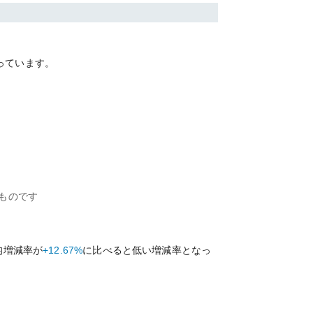
っています。
ものです
均増減率が
+12.67%
に比べると
低い
増減率となっ