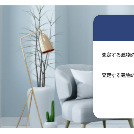
査定する建物
査定する
建物