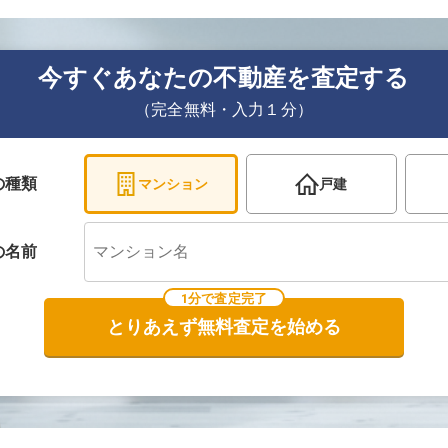
今すぐあなたの不動産を査定する
（完全無料・入力１分）
の種類
マンション
戸建
の
名前
1分で査定完了
とりあえず無料査定を始める