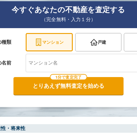
今すぐあなたの不動産を査定する
（完全無料・入力１分）
の種類
マンション
戸建
の
名前
1分で査定完了
とりあえず無料査定を始める
産性・将来性