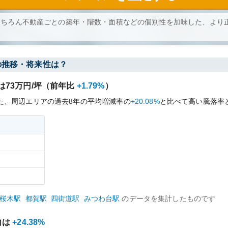
もちろん不動産ごとの築年・階数・面積などの個別性を加味した、より
の推移・将来性は？
は
73
万円/坪（前年比
+1.79%
）
た、周辺エリアの過去
8
年の平均増減率の
+20.08%
と比べて
高い
騰落率
桜木
駅
都賀
駅
四街道
駅
みつわ台
駅
のデータを集計したものです
向は
+24.38%