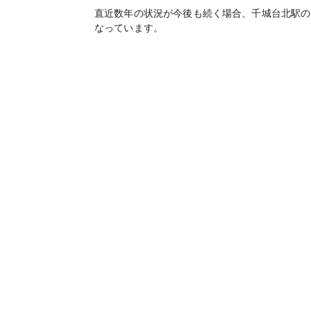
直近数年の状況が今後も続く場合、
千城台北
駅の
なっています。