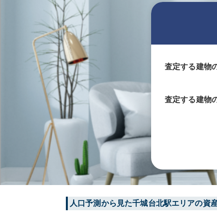
査定する建物
査定する
建物
人口予測から見た
千城台北
駅エリアの資