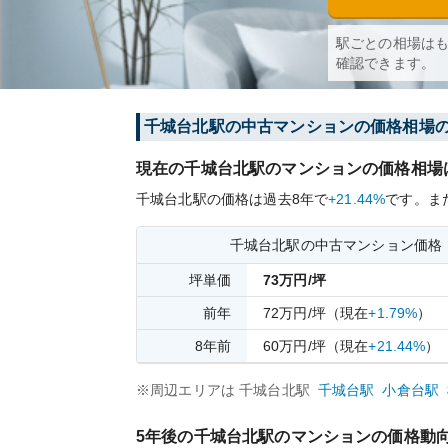
駅ごとの相場は
確認できます。
千城台北
駅の中古マンションの価格相場
現在の
千城台北
駅のマンションの価格相場
千城台北
駅の価格は過去
8
年で
+21.44%
です。
ま
千城台北
駅の中古マンション価格
坪単価
73
万円/坪
前年
72
万円/坪
（現在
+1.79%
）
8
年前
60
万円/坪
（現在
+21.44%
）
※周辺エリアは
千城台北
駅
千城台
駅
小倉台
駅
5年後の
千城台北
駅のマンションの価格動