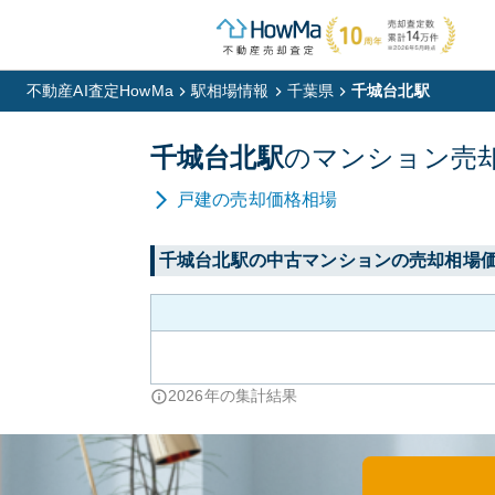
不動産AI査定HowMa
駅相場情報
千葉県
千城台北駅
千城台北
駅
の
マンション
売
戸建
の売却価格相場
千城台北
駅の中古マンションの売却相場
2026
年の集計結果