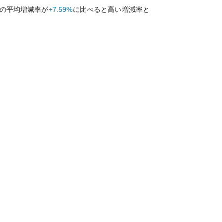
の平均増減率が
+7.59%
に比べると
高い
増減率と