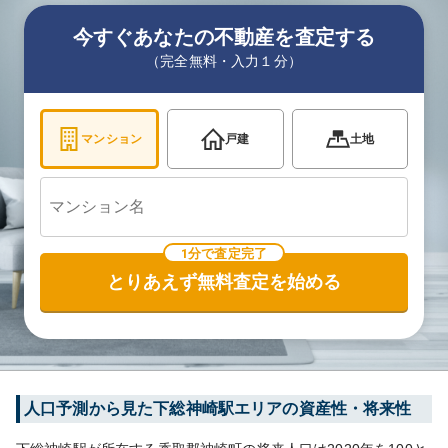
今すぐあなたの不動産を査定する
（完全無料・入力１分）
マンション
戸建
土地
1分で査定完了
とりあえず無料査定を始める
人口予測から見た
下総神崎
駅エリアの資産性・将来性