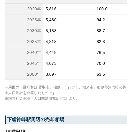
2020
年
5,816
100.0
2025
年
5,480
94.2
2030
年
5,158
88.7
2035
年
4,818
82.8
2040
年
4,448
76.5
2045
年
4,073
70.0
2050
年
3,697
63.6
※周囲の市区町村は
香取市、稲敷市、行方市、潮来市、稲敷郡河内町
の将
来人口推計を合算したものです。
※国立社会保障・人口問題研究所 推計 より。
下総神崎
駅周辺の売却相場
JR成田線