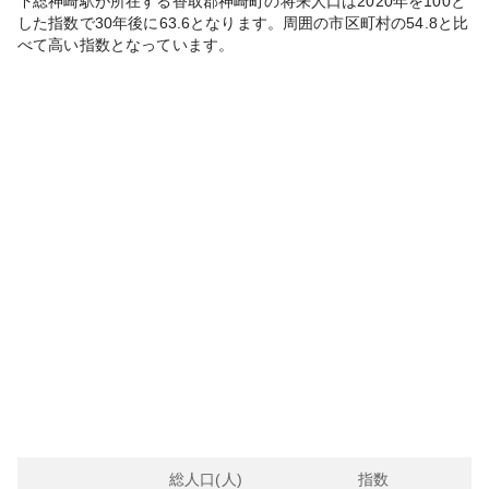
下総神崎
駅が所在する
香取郡神崎町
の将来人口は
2020
年を100と
した指数で30年後に
63.6
となります。
周囲の市区町村の
54.8
と比
べて
高い
指数となっています。
総人口(人)
指数