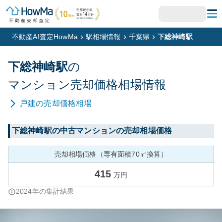
不動産AI査定HowMa
駅相場情報
千葉県
下総神崎駅
下総神崎
駅
の
マンション
売却価格相場情報
戸建
の売却価格相場
下総神崎
駅の中古マンションの売却相場価格
売却相場価格（専有面積70㎡換算）
415
万円
2024
年の集計結果