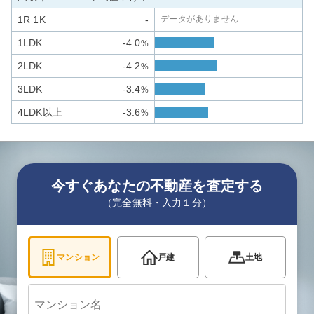
1R 1K
-
データがありません
1LDK
-4.0
%
2LDK
-4.2
%
3LDK
-3.4
%
4LDK以上
-3.6
%
今すぐあなたの不動産を査定する
（完全無料・入力１分）
マンション
戸建
土地