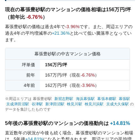
現在の
幕張豊砂
駅のマンションの価格相場は
156
万円/坪
（前年比
-6.76%
）
幕張豊砂
駅の価格は過去
4
年で
-3.96%
です。
また、周辺エリアの
過去
4
年の平均増減率の
+21.36%
と比べて
低い
騰落率となってい
ます。
幕張豊砂
駅の中古マンション価格
坪単価
156
万円/坪
前年
167
万円/坪
（現在
-6.76%
）
4
年前
162
万円/坪
（現在
-3.96%
）
※周辺エリアは
幕張豊砂
駅
新習志野
駅
海浜幕張
駅
幕張本郷
駅
幕張
駅
京成津田沼
駅
谷津
駅
新津田沼
駅
検見川
駅
検見川浜
駅
京成大久保
駅
の
データを集計したものです
5年後の
幕張豊砂
駅のマンションの価格動向は
+14.81%
直近数年の状況が今後も続く場合、
幕張豊砂
駅のマンション相場
は、5年後
+14.81%
になると予想されます。周辺エリアの平均増