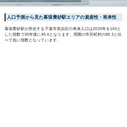
人口予測から見た
幕張豊砂
駅エリアの資産性・将来性
幕張豊砂
駅が所在する
千葉市美浜区
の将来人口は
2020
年を100と
した指数で30年後に
85.6
となります。
周囲の市区町村の
98.3
と比
べて
低い
指数となっています。