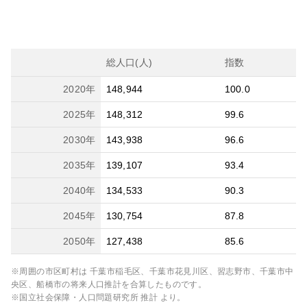
総人口(人)
指数
2020
年
148,944
100.0
2025
年
148,312
99.6
2030
年
143,938
96.6
2035
年
139,107
93.4
2040
年
134,533
90.3
2045
年
130,754
87.8
2050
年
127,438
85.6
※周囲の市区町村は
千葉市稲毛区、千葉市花見川区、習志野市、千葉市中
央区、船橋市
の将来人口推計を合算したものです。
※国立社会保障・人口問題研究所 推計 より。