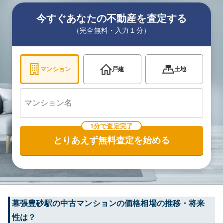
今すぐあなたの不動産を査定する
（完全無料・入力１分）
マンション
戸建
土地
1分で査定完了
とりあえず無料査定を始める
幕張豊砂
駅の中古マンションの価格相場の推移・将来
性は？