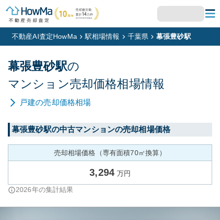
不動産AI査定HowMa
駅相場情報
千葉県
幕張豊砂駅
幕張豊砂
駅
の
マンション
売却価格相場情報
戸建
の売却価格相場
幕張豊砂
駅の中古マンションの売却相場価格
売却相場価格（専有面積70㎡換算）
3,294
万円
2026
年の集計結果