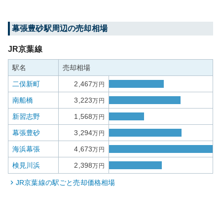
幕張豊砂
駅周辺の売却相場
JR京葉線
駅名
売却相場
二俣新町
2,467
万円
南船橋
3,223
万円
新習志野
1,568
万円
幕張豊砂
3,294
万円
海浜幕張
4,673
万円
検見川浜
2,398
万円
JR京葉線
の駅ごと売却価格相場