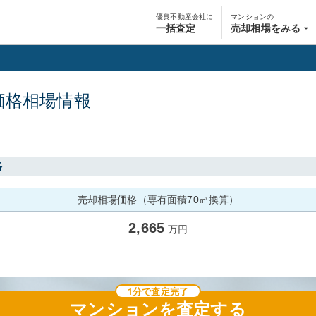
優良不動産会社に
マンションの
一括査定
売却相場をみる
価格相場情報
格
売却相場価格（専有面積70㎡換算）
2,665
万円
1分で査定完了
マンション
を査定する