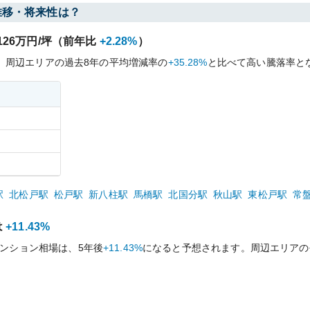
推移・将来性は？
126
万円/坪（前年比
+2.28%
）
、周辺エリアの過去
8
年の平均増減率の
+35.28%
と比べて
高い
騰落率と
駅
北松戸
駅
松戸
駅
新八柱
駅
馬橋
駅
北国分
駅
秋山
駅
東松戸
駅
常
は
+11.43%
ンション相場は、5年後
+11.43%
になると予想されます。周辺エリアの