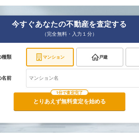
今すぐあなたの不動産を査定する
（完全無料・入力１分）
の種類
マンション
戸建
の
名前
1分で査定完了
とりあえず無料査定を始める