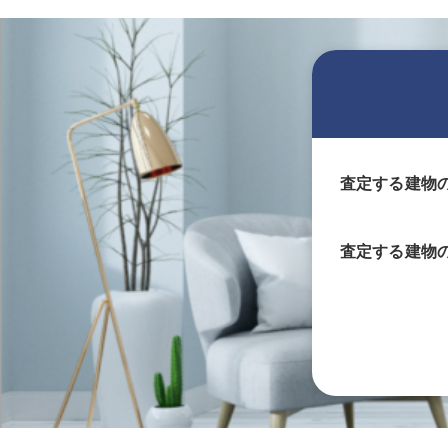
査定する建物
査定する
建物