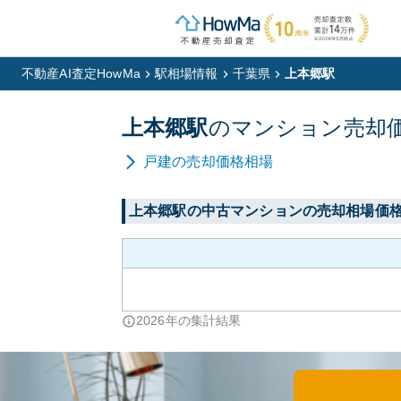
不動産AI査定HowMa
駅相場情報
千葉県
上本郷駅
上本郷
駅
の
マンション
売却
戸建
の売却価格相場
上本郷
駅の中古マンションの売却相場価
2026
年の集計結果