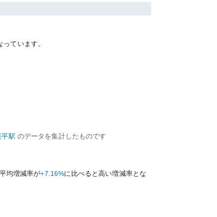
なっています。
盤平
駅
のデータを集計したものです
平均増減率が
+7.16%
に比べると
高い
増減率とな