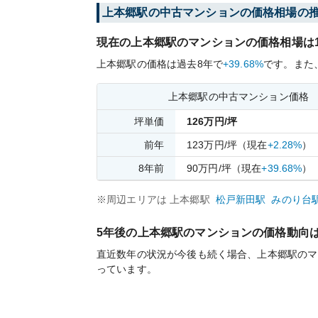
上本郷
駅の中古マンションの価格相場の
現在の
上本郷
駅のマンションの価格相場は
上本郷
駅の価格は過去
8
年で
+39.68%
です。
また
上本郷
駅の中古マンション価格
坪単価
126
万円/坪
前年
123
万円/坪
（現在
+2.28%
）
8
年前
90
万円/坪
（現在
+39.68%
）
※周辺エリアは
上本郷
駅
松戸新田
駅
みのり台
5年後の
上本郷
駅のマンションの価格動向
直近数年の状況が今後も続く場合、
上本郷
駅のマ
っています。