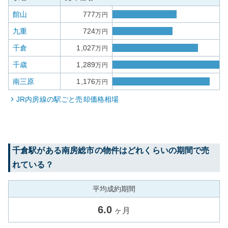
館山
777
万円
九重
724
万円
千倉
1,027
万円
千歳
1,289
万円
南三原
1,176
万円
JR内房線
の駅ごと売却価格相場
千倉
駅がある
南房総市
の物件はどれくらいの期間で売
れている？
平均成約期間
6.0
ヶ月