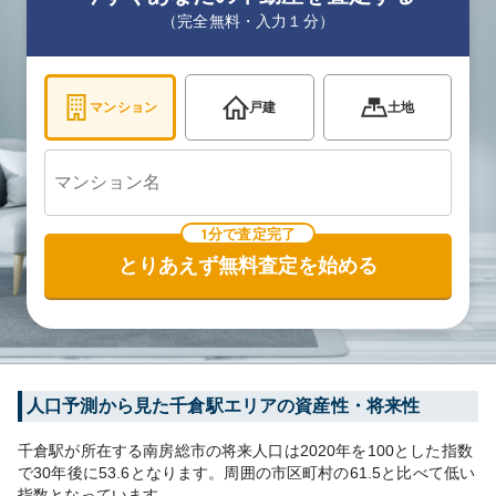
（完全無料・入力１分）
マンション
戸建
土地
1分で査定完了
とりあえず無料査定を始める
人口予測から見た
千倉
駅エリアの資産性・将来性
千倉
駅が所在する
南房総市
の将来人口は
2020
年を100とした指数
で30年後に
53.6
となります。
周囲の市区町村の
61.5
と比べて
低い
指数となっています。