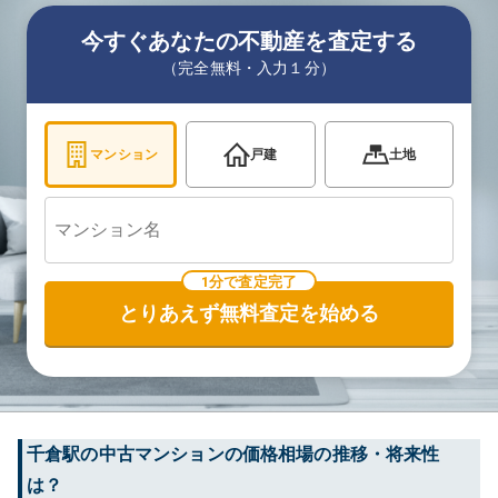
今すぐあなたの不動産を査定する
（完全無料・入力１分）
マンション
戸建
土地
1分で査定完了
とりあえず無料査定を始める
千倉
駅の中古マンションの価格相場の推移・将来性
は？