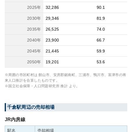
2025
年
32,286
90.1
2030
年
29,346
81.9
2035
年
26,525
74.0
2040
年
23,900
66.7
2045
年
21,445
59.9
2050
年
19,201
53.6
※周囲の市区町村は
館山市、安房郡鋸南町、三浦市、鴨川市、富津市
の将
来人口推計を合算したものです。
※国立社会保障・人口問題研究所 推計 より。
千倉
駅周辺の売却相場
JR内房線
駅名
売却相場