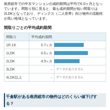
南房総市での中古マンションの成約期間は平均で6.0ヶ月となっ
ています。間取り別に見ると、最も成約期間が短い間取りは
2LDKとなっており、ディンクス（二人世帯）向け物件の流動性
が高い地域となっています。
間取りごとの平均成約期間
間取り
平均成約期間
1R 1K
5.7
ヶ月
1LDK
6.5
ヶ月
2LDK
4.9
ヶ月
3LDK
-
データがありません
4LDK以上
-
データがありません
千倉
駅がある
南房総市
の物件はどのくらい値下げす
る？