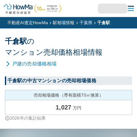
不動産AI査定HowMa
駅相場情報
千葉県
千倉駅
千倉
駅
の
マンション
売却価格相場情報
戸建
の売却価格相場
千倉
駅の中古マンションの売却相場価格
売却相場価格（専有面積70㎡換算）
1,027
万円
2026
年の集計結果