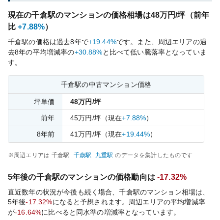
現在の
千倉
駅のマンションの価格相場は
48
万円/坪（前年
比
+7.88%
）
千倉
駅の価格は過去
8
年で
+19.44%
です。
また、周辺エリアの過
去
8
年の平均増減率の
+30.88%
と比べて
低い
騰落率となっていま
す。
千倉
駅の中古マンション価格
坪単価
48
万円/坪
前年
45
万円/坪
（現在
+7.88%
）
8
年前
41
万円/坪
（現在
+19.44%
）
※周辺エリアは
千倉
駅
千歳
駅
九重
駅
のデータを集計したものです
5年後の
千倉
駅のマンションの価格動向は
-17.32%
直近数年の状況が今後も続く場合、
千倉
駅のマンション相場は、
5年後
-17.32%
になると予想されます。周辺エリアの平均増減率
が
-16.64%
に比べると
同水準の
増減率となっています。