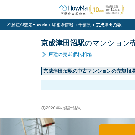
不動産AI査定HowMa
駅相場情報
千葉県
京成津田沼駅
京成津田沼
駅
の
マンション
戸建
の売却価格相場
京成津田沼
駅の中古マンションの売却相
2026
年の集計結果