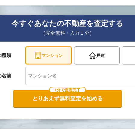
今すぐあなたの不動産を査定する
（完全無料・入力１分）
の種類
マンション
戸建
の
名前
1分で査定完了
とりあえず無料査定を始める