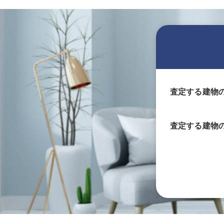
査定する建物
査定する
建物