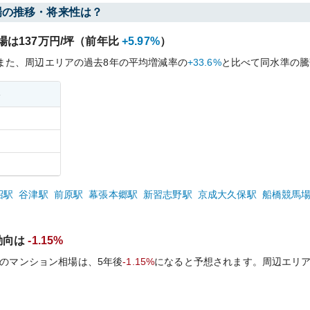
場の推移・将来性は？
場は
137
万円/坪（前年比
+5.97%
）
また、周辺エリアの過去
8
年の平均増減率の
+33.6%
と比べて
同水準の
騰
格
沼
駅
谷津
駅
前原
駅
幕張本郷
駅
新習志野
駅
京成大久保
駅
船橋競馬
動向は
-1.15%
のマンション相場は、5年後
-1.15%
になると予想されます。周辺エリ