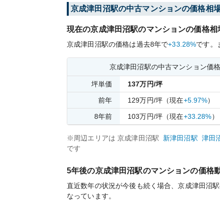
京成津田沼
駅の中古マンションの価格相
現在の
京成津田沼
駅のマンションの価格相
京成津田沼
駅の価格は過去
8
年で
+33.28%
です。
京成津田沼
駅の中古マンション価
坪単価
137
万円/坪
前年
129
万円/坪
（現在
+5.97%
）
8
年前
103
万円/坪
（現在
+33.28%
）
※周辺エリアは
京成津田沼
駅
新津田沼
駅
津田
です
5年後の
京成津田沼
駅のマンションの価格
直近数年の状況が今後も続く場合、
京成津田沼
駅
なっています。