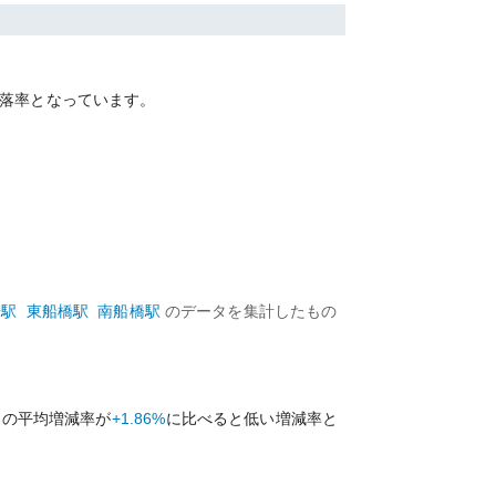
落率となっています。
場
駅
東船橋
駅
南船橋
駅
のデータを集計したもの
アの平均増減率が
+1.86%
に比べると
低い
増減率と