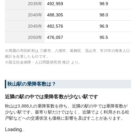
2035
年
492,959
98.9
2040
年
488,305
98.0
2045
年
482,576
96.9
2050
年
476,057
95.5
※周囲の市区町村は
三郷市、八潮市、葛飾区、流山市、市川市
の将来人口
推計を合算したものです。
※国立社会保障・人口問題研究所 推計 より。
秋山
駅の乗降客数は？
近隣の駅の中では乗降客数が少ない駅です
秋山は3,888人の乗降客数を持ち、近隣の駅の中では乗降客数が
少ない駅です。最寄り駅だけではなく、近隣でよく利用される松
戸駅などへの交通状況も価格に影響を及ぼすことがあります。
Loading...