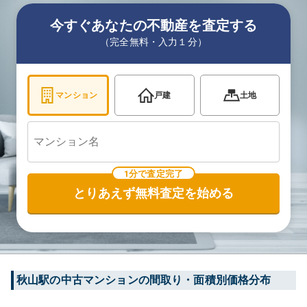
今すぐあなたの不動産を査定する
（完全無料・入力１分）
マンション
戸建
土地
1分で査定完了
とりあえず無料査定を始める
秋山
駅の中古マンションの間取り・面積別価格分布