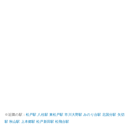
※近隣の駅：
松戸
駅
八柱
駅
東松戸
駅
市川大野
駅
みのり台
駅
北国分
駅
矢切
駅
秋山
駅
上本郷
駅
松戸新田
駅
松飛台
駅