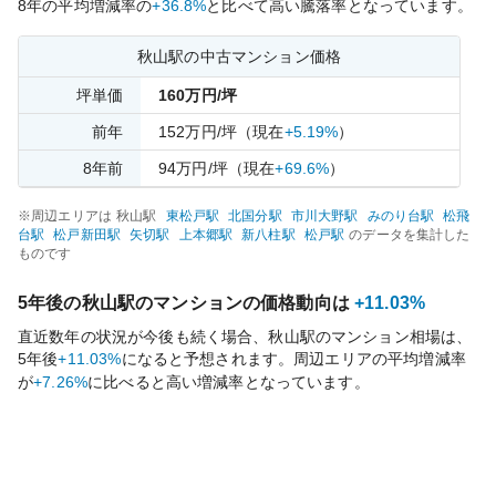
8
年の平均増減率の
+36.8%
と比べて
高い
騰落率となっています。
秋山
駅の中古マンション価格
坪単価
160
万円/坪
前年
152
万円/坪
（現在
+5.19%
）
8
年前
94
万円/坪
（現在
+69.6%
）
※周辺エリアは
秋山
駅
東松戸
駅
北国分
駅
市川大野
駅
みのり台
駅
松飛
台
駅
松戸新田
駅
矢切
駅
上本郷
駅
新八柱
駅
松戸
駅
のデータを集計した
ものです
5年後の
秋山
駅のマンションの価格動向は
+11.03%
直近数年の状況が今後も続く場合、
秋山
駅のマンション相場は、
5年後
+11.03%
になると予想されます。周辺エリアの平均増減率
が
+7.26%
に比べると
高い
増減率となっています。