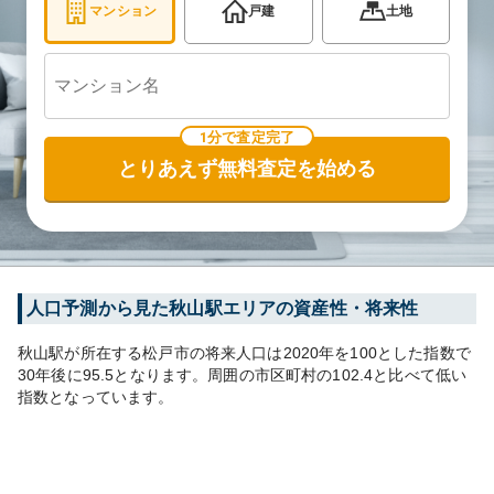
マンション
戸建
土地
1分で査定完了
とりあえず無料査定を始める
人口予測から見た
秋山
駅エリアの資産性・将来性
秋山
駅が所在する
松戸市
の将来人口は
2020
年を100とした指数で
30年後に
95.5
となります。
周囲の市区町村の
102.4
と比べて
低い
指数となっています。