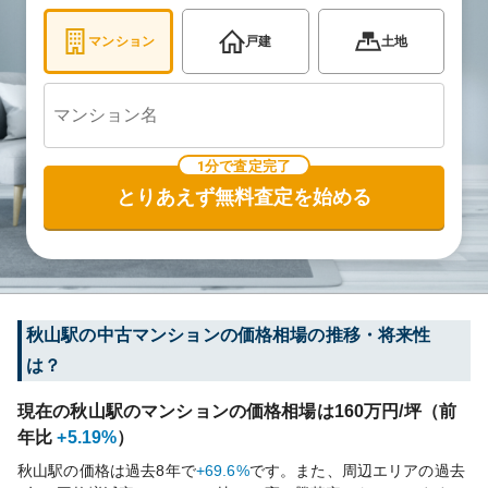
マンション
戸建
土地
1分で査定完了
とりあえず無料査定を始める
秋山
駅の中古マンションの価格相場の推移・将来性
は？
現在の
秋山
駅のマンションの価格相場は
160
万円/坪（前
年比
+5.19%
）
秋山
駅の価格は過去
8
年で
+69.6%
です。
また、周辺エリアの過去