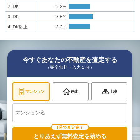
2LDK
-3.2
%
3LDK
-3.6
%
4LDK以上
-3.2
%
今すぐあなたの不動産を査定する
（完全無料・入力１分）
マンション
戸建
土地
1分で査定完了
とりあえず無料査定を始める