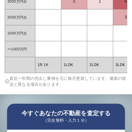
3
1
6
3000万円台
3
2000万円台
1000万円台
〜1000万円
1R 1K
1LDK
2LDK
3LDK
直近一年間の売出し事例を元に毎月更新しています。最新の状
況と異なる場合があります。
今すぐあなたの不動産を査定する
（完全無料・入力１分）