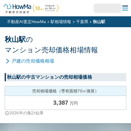
不動産AI査定HowMa
駅相場情報
千葉県
秋山駅
秋山
駅
の
マンション
売却価格相場情報
戸建
の売却価格相場
秋山
駅の中古マンションの売却相場価格
売却相場価格（専有面積70㎡換算）
3,387
万円
2026
年の集計結果