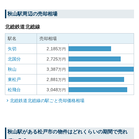
秋山
駅周辺の売却相場
北総鉄道北総線
駅名
売却相場
矢切
2,185
万円
北国分
2,725
万円
秋山
3,387
万円
東松戸
2,881
万円
松飛台
3,048
万円
北総鉄道北総線
の駅ごと売却価格相場
秋山
駅がある
松戸市
の物件はどれくらいの期間で売れ