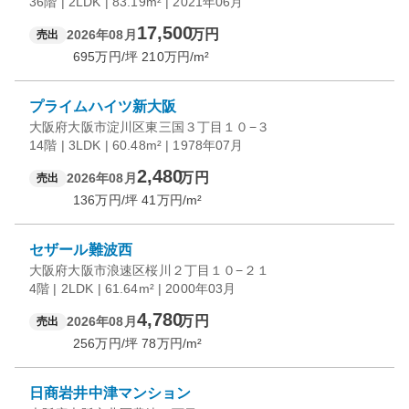
36階 | 2LDK | 83.19m² | 2021年06月
17,500
万円
2026年08月
売出
695
万円/坪
210
万円/m²
プライムハイツ新大阪
大阪府大阪市淀川区東三国３丁目１０−３
14階 | 3LDK | 60.48m² | 1978年07月
2,480
万円
2026年08月
売出
136
万円/坪
41
万円/m²
セザール難波西
大阪府大阪市浪速区桜川２丁目１０−２１
4階 | 2LDK | 61.64m² | 2000年03月
4,780
万円
2026年08月
売出
256
万円/坪
78
万円/m²
日商岩井中津マンション