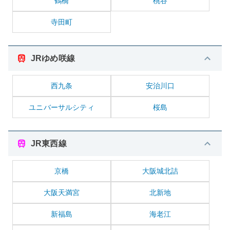
鶴橋
桃谷
寺田町
JRゆめ咲線
西九条
安治川口
ユニバーサルシティ
桜島
JR東西線
京橋
大阪城北詰
大阪天満宮
北新地
新福島
海老江