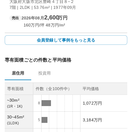
大阪府大阪市北区豊崎４丁目８−２
7階 | 2LDK | 53.76m² | 1977年09月
2,600
万円
2026年08月
売出
160
万円/坪
48
万円/m²
会員登録して事例をもっと見る
専有面積ごとの件数と平均価格
居住用
投資用
専有面積
件数（全
100
件中）
平均価格
~30m²
1,072万円
8
(
1R・1K
)
30~45m²
3,184万円
5
(
1LDK
)