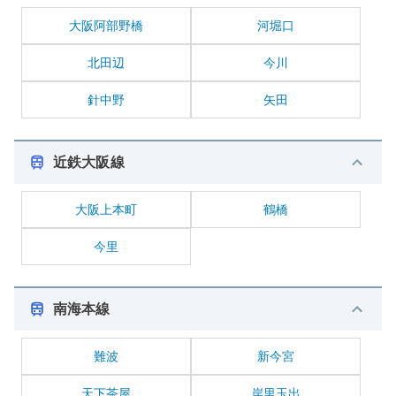
大阪阿部野橋
河堀口
北田辺
今川
針中野
矢田
近鉄大阪線
大阪上本町
鶴橋
今里
南海本線
難波
新今宮
天下茶屋
岸里玉出