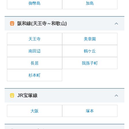
御幣島
加島
阪和線(天王寺～和歌山)
天王寺
美章園
南田辺
鶴ケ丘
長居
我孫子町
杉本町
JR宝塚線
大阪
塚本