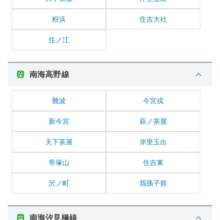
粉浜
住吉大社
住ノ江
南海高野線
難波
今宮戎
新今宮
萩ノ茶屋
天下茶屋
岸里玉出
帝塚山
住吉東
沢ノ町
我孫子前
南海汐見橋線