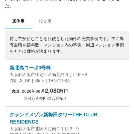
た。
居住用
投資用
持ち主が住むことを目的とした物件の売買事例です。
主に専
有面積や築年数、マンション内の事例・周辺マンション事例
をもとに価格が決まります。
新北島コーポ3号棟
大阪府大阪市住之江区新北島３丁目９−３
2階 | 3LDK | 66m² | 1975年08月
2,080
万円
2026年08月
売出
104
万円/坪
32
万円/m²
グランドメゾン新梅田タワーTHE CLUB
RESIDENCE
大阪府大阪市北区大淀南２丁目２−９