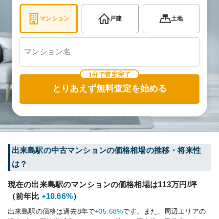
マンション
戸建
土地
1分で査定完了
とりあえず無料査定を始める
出来島
駅の中古マンションの価格相場の推移・将来性
は？
現在の
出来島
駅のマンションの価格相場は
113
万円/坪
（前年比
+10.66%
）
出来島
駅の価格は過去
8
年で
+35.68%
です。
また、周辺エリアの