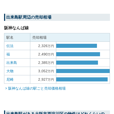
出来島
駅周辺の売却相場
阪神なんば線
駅名
売却相場
伝法
2,326
万円
福
2,490
万円
出来島
2,385
万円
大物
3,052
万円
尼崎
2,927
万円
阪神なんば線
の駅ごと売却価格相場
出来島
駅がある
大阪市西淀川区
の物件はどれくらいの