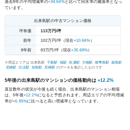
過去
8
年の平均増減率の
+34.64%
と比べて
同水準の
騰落率となっ
ています。
出来島
駅の中古マンション価格
坪単価
113
万円/坪
前年
102
万円/坪
（現在
+10.66%
）
8
年前
83
万円/坪
（現在
+35.68%
）
※周辺エリアは
出来島
駅
千船
駅
福
駅
杭瀬
駅
大物
駅
御幣島
駅
姫島
駅
尼崎
駅
伝法
駅
加島
駅
尼崎
駅
のデータを集計したものです
5年後の
出来島
駅のマンションの価格動向は
+12.2%
直近数年の状況が今後も続く場合、
出来島
駅のマンション相場
は、5年後
+12.2%
になると予想されます。周辺エリアの平均増減
率が
+6.85%
に比べると
高い
増減率となっています。