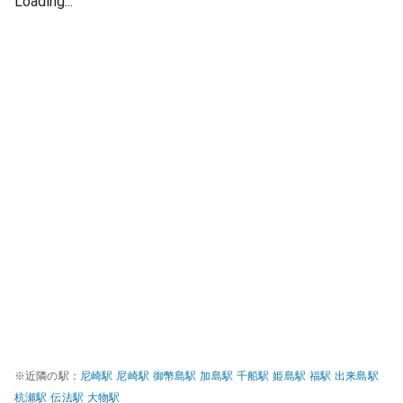
Loading...
※近隣の駅：
尼崎
駅
尼崎
駅
御幣島
駅
加島
駅
千船
駅
姫島
駅
福
駅
出来島
駅
杭瀬
駅
伝法
駅
大物
駅