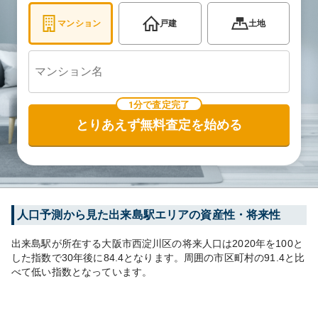
マンション
戸建
土地
1分で査定完了
とりあえず無料査定を始める
人口予測から見た
出来島
駅エリアの資産性・将来性
出来島
駅が所在する
大阪市西淀川区
の将来人口は
2020
年を100と
した指数で30年後に
84.4
となります。
周囲の市区町村の
91.4
と比
べて
低い
指数となっています。