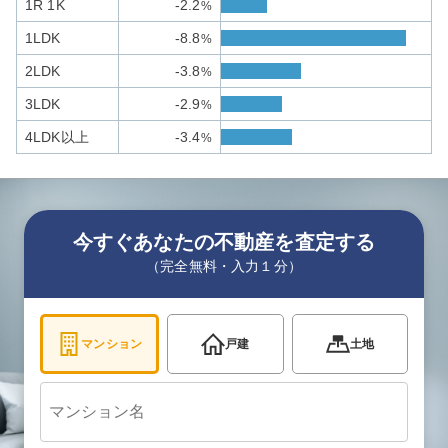
1R 1K
-2.2
%
1LDK
-8.8
%
2LDK
-3.8
%
3LDK
-2.9
%
4LDK以上
-3.4
%
今すぐあなたの不動産を査定する
（完全無料・入力１分）
マンション
戸建
土地