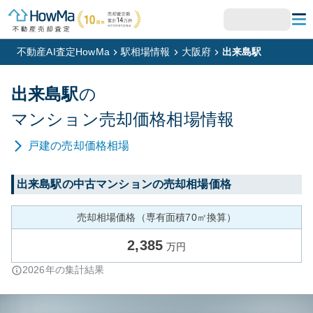
不動産AI査定HowMa
駅相場情報
大阪府
出来島駅
出来島
駅
の
マンション
売却価格相場情報
戸建
の売却価格相場
出来島
駅の中古マンションの売却相場価格
売却相場価格（専有面積70㎡換算）
2,385
万円
2026
年の集計結果