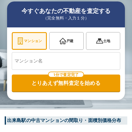
今すぐあなたの不動産を査定する
（完全無料・入力１分）
マンション
戸建
土地
1分で査定完了
とりあえず無料査定を始める
出来島
駅の中古マンションの間取り・面積別価格分布