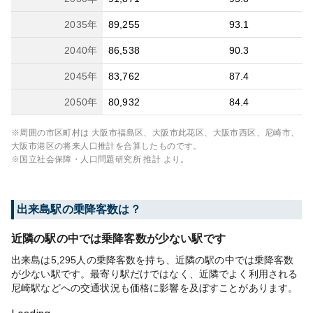
2035
年
89,255
93.1
2040
年
86,538
90.3
2045
年
83,762
87.4
2050
年
80,932
84.4
※周囲の市区町村は
大阪市福島区、大阪市此花区、大阪市西区、尼崎市、
大阪市港区
の将来人口推計を合算したものです。
※国立社会保障・人口問題研究所 推計 より。
出来島
駅の乗降客数は？
近隣の駅の中では乗降客数が少ない駅です
出来島は5,295人の乗降客数を持ち、近隣の駅の中では乗降客数
が少ない駅です。最寄り駅だけではなく、近隣でよく利用される
尼崎駅などへの交通状況も価格に影響を及ぼすことがあります。