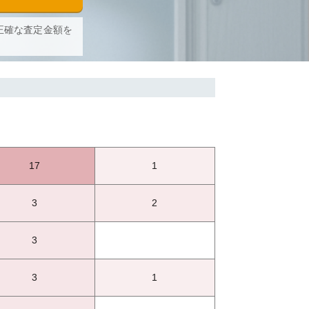
正確な査定金額を
17
1
3
2
3
3
1