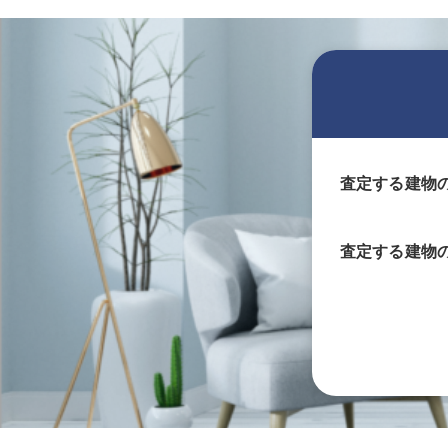
査定する建物
査定する
建物