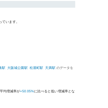
っています。
橋
駅
大阪城公園
駅
松屋町
駅
天満
駅
のデータを
平均増減率が
+50.05%
に比べると
低い
増減率とな