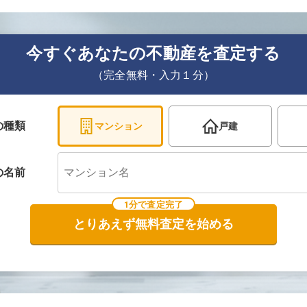
今すぐあなたの不動産を査定する
（完全無料・入力１分）
の種類
マンション
戸建
の
名前
1分で査定完了
とりあえず無料査定を始める