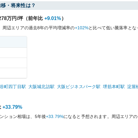
推移・将来性は？
278
万円/坪（前年比
+9.01%
）
、周辺エリアの過去
8
年の平均増減率の
+102%
と比べて
低い
騰落率とな
谷町四丁目
駅
大阪城北詰
駅
大阪ビジネスパーク
駅
堺筋本町
駅
淀屋
は
+33.79%
ンション相場は、5年後
+33.79%
になると予想されます。周辺エリアの