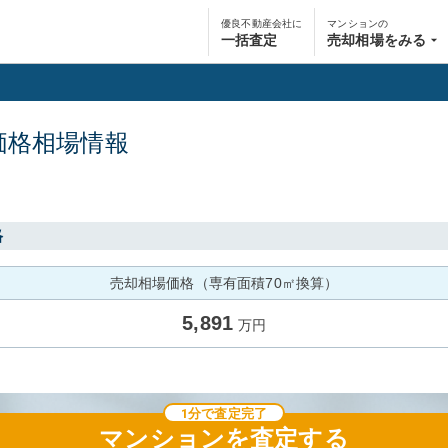
優良不動産会社に
マンションの
一括査定
売却相場をみる
価格相場情報
格
売却相場価格（専有面積70㎡換算）
5,891
万円
1分で査定完了
マンション
を査定する