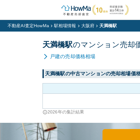
不動産AI査定HowMa
駅相場情報
大阪府
天満橋駅
天満橋
駅
の
マンション
売却
戸建
の売却価格相場
天満橋
駅の中古マンションの売却相場価
2026
年の集計結果