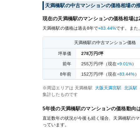
天満橋
駅の中古マンションの価格相場の
現在の
天満橋
駅のマンションの価格相場は
天満橋
駅の価格は過去
8
年で
+83.44%
です。
また
天満橋
駅の中古マンション価格
坪単価
278
万円/坪
前年
255
万円/坪
（現在
+9.01%
）
8
年前
152
万円/坪
（現在
+83.44%
）
※周辺エリアは
天満橋
駅
大阪天満宮
駅
北浜
駅
集計したものです
5年後の
天満橋
駅のマンションの価格動向
直近数年の状況が今後も続く場合、
天満橋
駅のマ
っています。