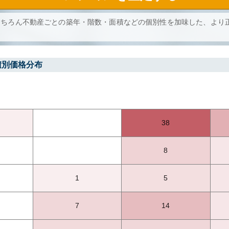
もちろん不動産ごとの築年・階数・面積などの個別性を加味した、より
積別価格分布
38
8
1
5
7
14