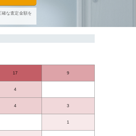
正確な査定金額を
17
9
4
4
3
1