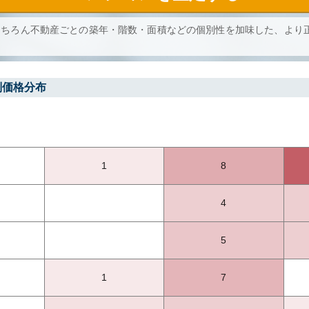
もちろん不動産ごとの築年・階数・面積などの個別性を加味した、より
別価格分布
1
8
4
5
1
7