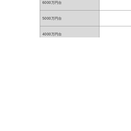
6000万円台
5000万円台
4000万円台
1
3000万円台
マン
6
2000万円台
13
1000万円台
1
〜1000万円
1R 1K
直近一年間の売出し事例を元に毎月更新して