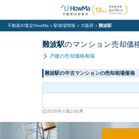
不動産AI査定HowMa
駅相場情報
大阪府
難波駅
難波
駅
の
マンション
売却価
戸建
の売却価格相場
難波
駅の中古マンションの売却相場価格
2026
年の集計結果