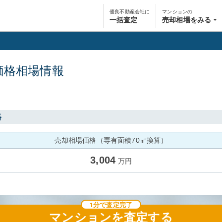
優良不動産会社に
マンションの
一括査定
売却相場をみる
価格相場情報
格
売却相場価格（専有面積70㎡換算）
3,004
万円
1分で査定完了
マンション
を査定する