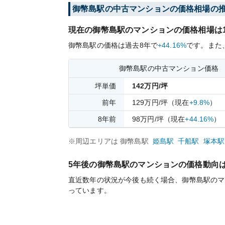
御幣島
駅の中古マンションの価格相場の
現在の
御幣島
駅のマンションの価格相場は
御幣島
駅の価格は過去
8
年で
+44.16%
です。
また
御幣島
駅の中古マンション価格
坪単価
142
万円/坪
前年
129
万円/坪
（現在
+9.8%
）
8
年前
98
万円/坪
（現在
+44.16%
）
※周辺エリアは
御幣島
駅
姫島
駅
千船
駅
塚本
駅
5年後の
御幣島
駅のマンションの価格動向
直近数年の状況が今後も続く場合、
御幣島
駅のマ
っています。