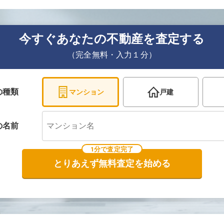
今すぐあなたの不動産を査定する
（完全無料・入力１分）
の種類
マンション
戸建
の
名前
1分で査定完了
とりあえず無料査定を始める