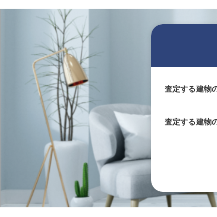
査定する建物
査定する
建物