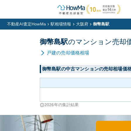
不動産AI査定HowMa
駅相場情報
大阪府
御幣島駅
御幣島
駅
の
マンション
売却
戸建
の売却価格相場
御幣島
駅の中古マンションの売却相場価
2026
年の集計結果