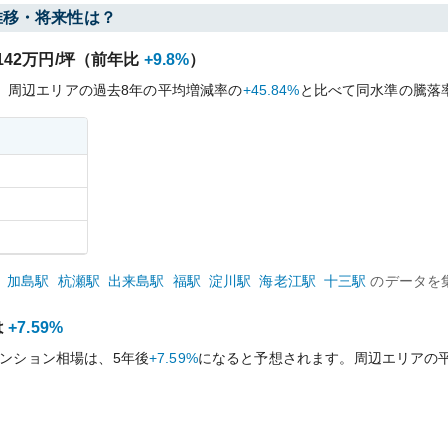
推移・将来性は？
142
万円/坪（前年比
+9.8%
）
、周辺エリアの過去
8
年の平均増減率の
+45.84%
と比べて
同水準の
騰落
加島
駅
杭瀬
駅
出来島
駅
福
駅
淀川
駅
海老江
駅
十三
駅
のデータを
は
+7.59%
ンション相場は、5年後
+7.59%
になると予想されます。周辺エリアの