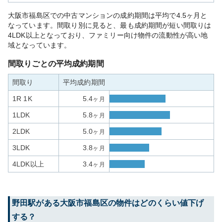
大阪市福島区での中古マンションの成約期間は平均で4.5ヶ月と
なっています。間取り別に見ると、最も成約期間が短い間取りは
4LDK以上となっており、ファミリー向け物件の流動性が高い地
域となっています。
間取りごとの平均成約期間
間取り
平均成約期間
1R 1K
5.4
ヶ月
1LDK
5.8
ヶ月
2LDK
5.0
ヶ月
3LDK
3.8
ヶ月
4LDK以上
3.4
ヶ月
野田
駅がある
大阪市福島区
の物件はどのくらい値下げ
する？