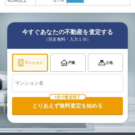
4LDK以上
-2.7
%
今すぐあなたの不動産を査定する
（完全無料・入力１分）
マンション
戸建
土地
1分で査定完了
とりあえず無料査定を始める