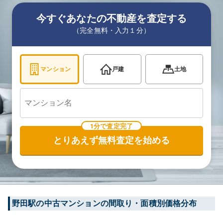
今すぐあなたの不動産を査定する
（完全無料・入力１分）
マンション
戸建
土地
1分で査定完了
とりあえず無料査定を始める
野田
駅の中古マンションの間取り・面積別価格分布