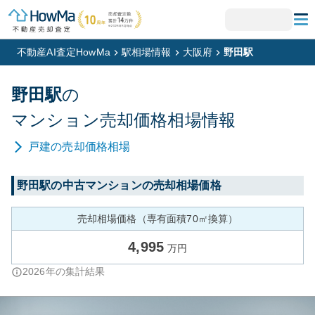
不動産AI査定HowMa
駅相場情報
大阪府
野田駅
野田
駅
の
マンション
売却価格相場情報
戸建
の売却価格相場
野田
駅の中古マンションの売却相場価格
売却相場価格（専有面積70㎡換算）
4,995
万円
2026
年の集計結果