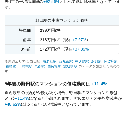
去
8
年の平均増減率の
+92.56%
と比べて
低い
騰落率となっていま
す。
野田
駅の中古マンション価格
坪単価
236
万円/坪
前年
218
万円/坪
（現在
+7.97%
）
8
年前
172
万円/坪
（現在
+37.36%
）
※周辺エリアは
野田
駅
海老江
駅
西九条
駅
中之島
駅
淀川
駅
阿波座
駅
福島
駅
千鳥橋
駅
九条
駅
西長堀
駅
渡辺橋
駅
のデータを集計したもので
す
5年後の
野田
駅のマンションの価格動向は
+11.4%
直近数年の状況が今後も続く場合、
野田
駅のマンション相場は、
5年後
+11.4%
になると予想されます。周辺エリアの平均増減率が
+48.52%
に比べると
低い
増減率となっています。