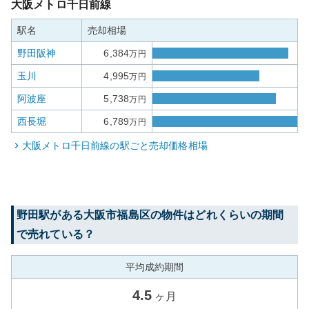
大阪メトロ千日前線
駅名
売却相場
野田阪神
6,384
万円
玉川
4,995
万円
阿波座
5,738
万円
西長堀
6,789
万円
大阪メトロ千日前線
の駅ごと売却価格相場
野田
駅がある
大阪市福島区
の物件はどれくらいの期間
で売れている？
平均成約期間
4.5
ヶ月