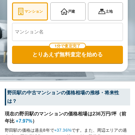
マンション
戸建
土地
1分で査定完了
とりあえず無料査定を始める
野田
駅の中古マンションの価格相場の推移・将来性
は？
現在の
野田
駅のマンションの価格相場は
236
万円/坪（前
年比
+7.97%
）
野田
駅の価格は過去
8
年で
+37.36%
です。
また、周辺エリアの過