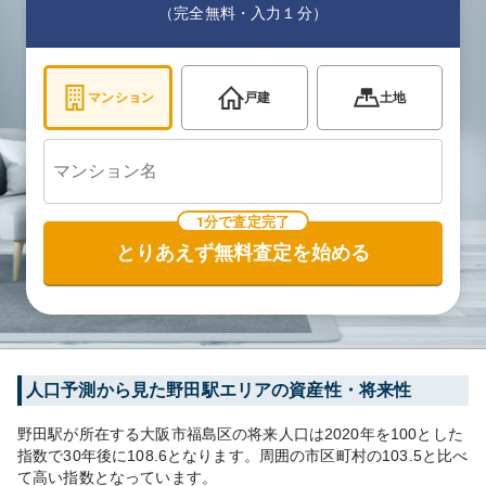
（完全無料・入力１分）
マンション
戸建
土地
1分で査定完了
とりあえず無料査定を始める
人口予測から見た
野田
駅エリアの資産性・将来性
野田
駅が所在する
大阪市福島区
の将来人口は
2020
年を100とした
指数で30年後に
108.6
となります。
周囲の市区町村の
103.5
と比べ
て
高い
指数となっています。