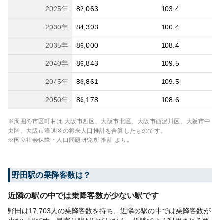
2025
年
82,063
103.4
2030
年
84,393
106.4
2035
年
86,000
108.4
2040
年
86,843
109.5
2045
年
86,861
109.5
2050
年
86,178
108.6
※周囲の市区町村は
大阪市西区、大阪市北区、大阪市西淀川区、大阪市中
央区、大阪市浪速区
の将来人口推計を合算したものです。
※国立社会保障・人口問題研究所 推計 より。
野田
駅の乗降客数は？
近隣の駅の中では乗降客数が少ない駅です
野田は17,703人の乗降客数を持ち、近隣の駅の中では乗降客数が