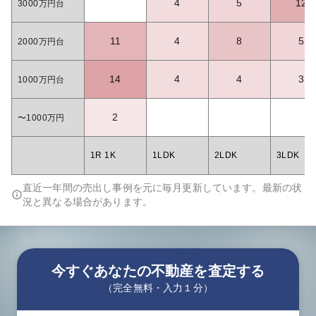
4
5
12
3000万円台
11
4
8
5
2000万円台
14
4
4
3
1000万円台
2
〜1000万円
1R 1K
1LDK
2LDK
3LDK
直近一年間の売出し事例を元に毎月更新しています。最新の状
況と異なる場合があります。
今すぐあなたの不動産を査定する
（完全無料・入力１分）