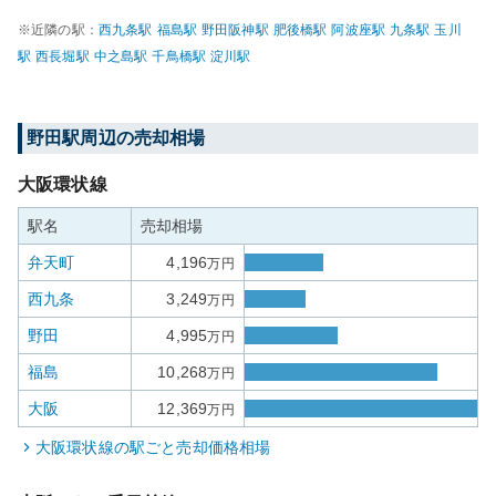
※近隣の駅：
西九条
駅
福島
駅
野田阪神
駅
肥後橋
駅
阿波座
駅
九条
駅
玉川
駅
西長堀
駅
中之島
駅
千鳥橋
駅
淀川
駅
野田
駅周辺の売却相場
大阪環状線
駅名
売却相場
弁天町
4,196
万円
西九条
3,249
万円
野田
4,995
万円
福島
10,268
万円
大阪
12,369
万円
大阪環状線
の駅ごと売却価格相場