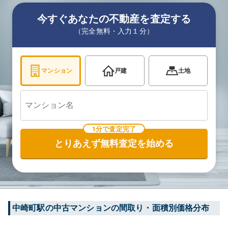
今すぐあなたの不動産を査定する
（完全無料・入力１分）
マンション
戸建
土地
1分で査定完了
とりあえず無料査定を始める
中崎町
駅の中古マンションの間取り・面積別価格分布