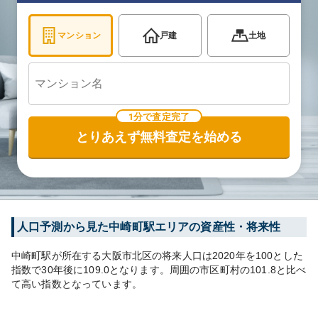
マンション
戸建
土地
1分で査定完了
とりあえず無料査定を始める
人口予測から見た
中崎町
駅エリアの資産性・将来性
中崎町
駅が所在する
大阪市北区
の将来人口は
2020
年を100とした
指数で30年後に
109.0
となります。
周囲の市区町村の
101.8
と比べ
て
高い
指数となっています。