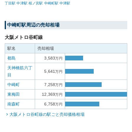
丁目
駅
中津
駅
桜ノ宮
駅
中崎町
駅
中津
駅
中崎町
駅周辺の売却相場
大阪メトロ谷町線
駅名
売却相場
都島
3,583
万円
天神橋筋六丁
5,641
万円
目
中崎町
7,258
万円
東梅田
12,369
万円
南森町
6,758
万円
大阪メトロ谷町線
の駅ごと売却価格相場