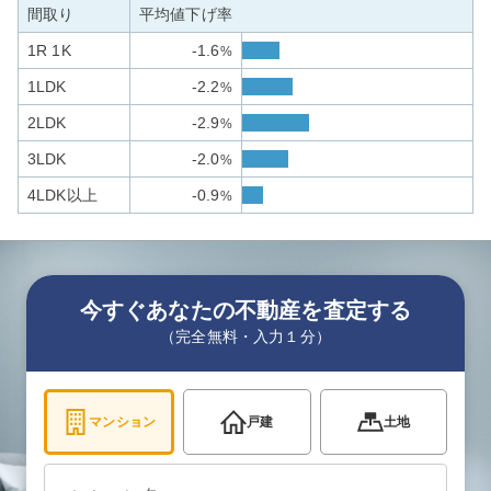
間取り
平均値下げ率
1R 1K
-1.6
%
1LDK
-2.2
%
2LDK
-2.9
%
3LDK
-2.0
%
4LDK以上
-0.9
%
今すぐあなたの不動産を査定する
（完全無料・入力１分）
マンション
戸建
土地