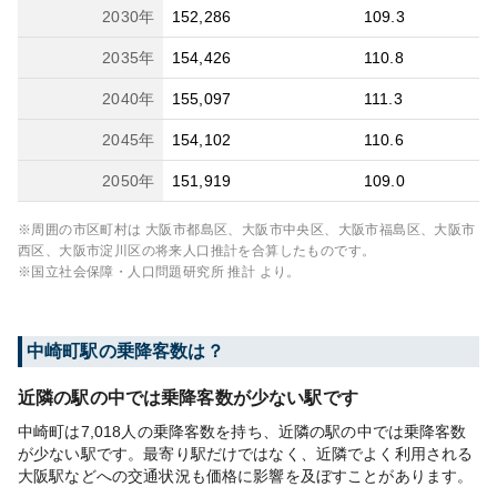
2030
年
152,286
109.3
2035
年
154,426
110.8
2040
年
155,097
111.3
2045
年
154,102
110.6
2050
年
151,919
109.0
※周囲の市区町村は
大阪市都島区、大阪市中央区、大阪市福島区、大阪市
西区、大阪市淀川区
の将来人口推計を合算したものです。
※国立社会保障・人口問題研究所 推計 より。
中崎町
駅の乗降客数は？
近隣の駅の中では乗降客数が少ない駅です
中崎町は7,018人の乗降客数を持ち、近隣の駅の中では乗降客数
が少ない駅です。最寄り駅だけではなく、近隣でよく利用される
大阪駅などへの交通状況も価格に影響を及ぼすことがあります。