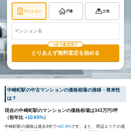
マンション
戸建
土地
1分で査定完了
とりあえず無料査定を始める
中崎町
駅の中古マンションの価格相場の推移・将来性
は？
現在の
中崎町
駅のマンションの価格相場は
343
万円/坪
（前年比
+10.65%
）
中崎町
駅の価格は過去
8
年で
+82.8%
です。
また、周辺エリアの過