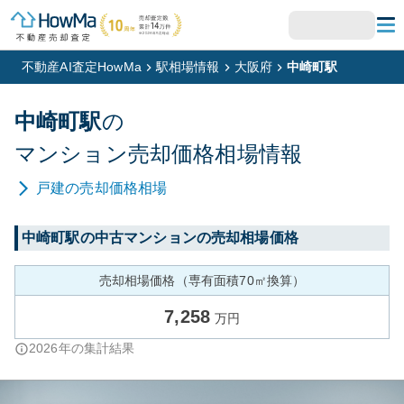
不動産AI査定HowMa
駅相場情報
大阪府
中崎町駅
中崎町
駅
の
マンション
売却価格相場情報
戸建
の売却価格相場
中崎町
駅の中古マンションの売却相場価格
売却相場価格（専有面積70㎡換算）
7,258
万円
2026
年の集計結果