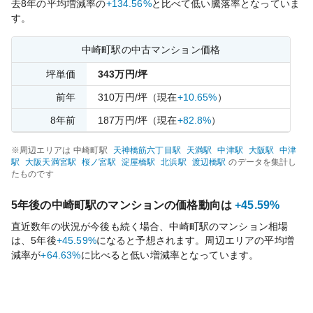
去
8
年の平均増減率の
+134.56%
と比べて
低い
騰落率となっていま
す。
中崎町
駅の中古マンション価格
坪単価
343
万円/坪
前年
310
万円/坪
（現在
+10.65%
）
8
年前
187
万円/坪
（現在
+82.8%
）
※周辺エリアは
中崎町
駅
天神橋筋六丁目
駅
天満
駅
中津
駅
大阪
駅
中津
駅
大阪天満宮
駅
桜ノ宮
駅
淀屋橋
駅
北浜
駅
渡辺橋
駅
のデータを集計し
たものです
5年後の
中崎町
駅のマンションの価格動向は
+45.59%
直近数年の状況が今後も続く場合、
中崎町
駅のマンション相場
は、5年後
+45.59%
になると予想されます。周辺エリアの平均増
減率が
+64.63%
に比べると
低い
増減率となっています。