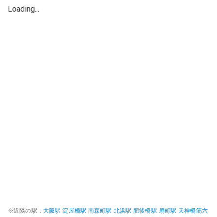
Loading...
※近隣の駅：
大阪
駅
淀屋橋
駅
南森町
駅
北浜
駅
肥後橋
駅
扇町
駅
天神橋筋六