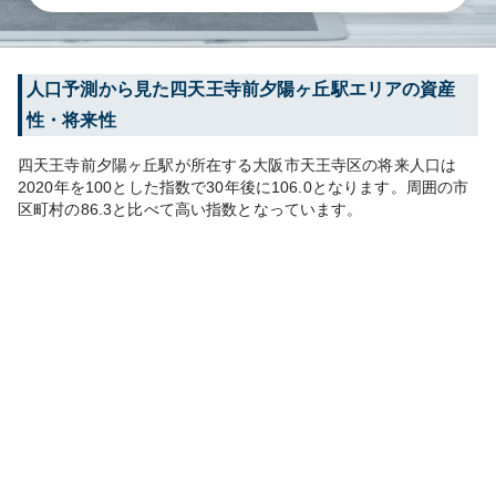
人口予測から見た
四天王寺前夕陽ヶ丘
駅エリアの資産
性・将来性
四天王寺前夕陽ヶ丘
駅が所在する
大阪市天王寺区
の将来人口は
2020
年を100とした指数で30年後に
106.0
となります。
周囲の市
区町村の
86.3
と比べて
高い
指数となっています。