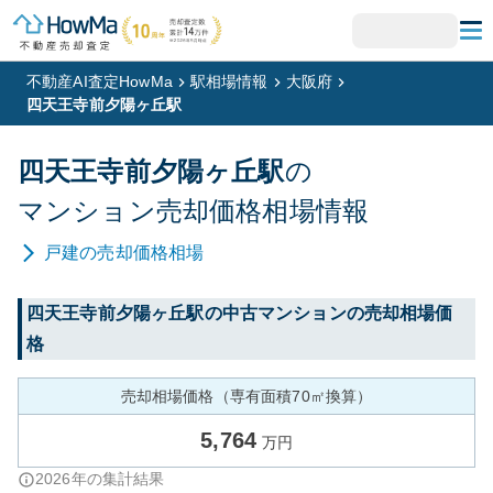
不動産AI査定HowMa
駅相場情報
大阪府
四天王寺前夕陽ヶ丘駅
四天王寺前夕陽ヶ丘
駅
の
マンション
売却価格相場情報
戸建
の売却価格相場
四天王寺前夕陽ヶ丘
駅の中古マンションの売却相場価
格
売却相場価格（専有面積70㎡換算）
5,764
万円
2026
年の集計結果