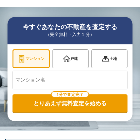
今すぐあなたの不動産を査定する
（完全無料・入力１分）
マンション
戸建
土地
1分で査定完了
とりあえず無料査定を始める