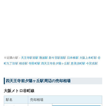
※近隣の駅：
天王寺駅前
駅
難波
駅
新今宮駅前
駅
日本橋
駅
大阪上本町
駅
谷
町九丁目
駅
桃谷
駅
寺田町
駅
四天王寺前夕陽ヶ丘
駅
恵美須町
駅
今宮戎
駅
四天王寺前夕陽ヶ丘
駅周辺の売却相場
大阪メトロ谷町線
駅名
売却相場