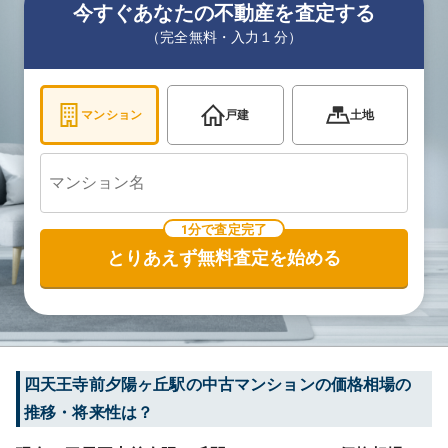
今すぐあなたの不動産を査定する
（完全無料・入力１分）
マンション
戸建
土地
1分で査定完了
とりあえず無料査定を始める
四天王寺前夕陽ヶ丘
駅の中古マンションの価格相場の
推移・将来性は？