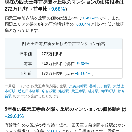
現在の
四天王寺前夕陽ヶ丘
駅のマンションの価格相場は
272
万円/坪（前年比
+9.68%
）
四天王寺前夕陽ヶ丘
駅の価格は過去
8
年で
+58.64%
です。
また、
周辺エリアの過去
8
年の平均増減率の
+68.64%
と比べて
低い
騰落
率となっています。
四天王寺前夕陽ヶ丘
駅の中古マンション価格
坪単価
272
万円/坪
前年
248
万円/坪
（現在
+9.68%
）
8
年前
172
万円/坪
（現在
+58.64%
）
※周辺エリアは
四天王寺前夕陽ヶ丘
駅
恵美須町
駅
谷町九丁目
駅
大阪上
本町
駅
近鉄日本橋
駅
今宮戎
駅
難波
駅
天王寺
駅
桃谷
駅
寺田町
駅
新今
宮
駅
のデータを集計したものです
5年後の
四天王寺前夕陽ヶ丘
駅のマンションの価格動向は
+29.61%
直近数年の状況が今後も続く場合、
四天王寺前夕陽ヶ丘
駅のマン
ション相場は、5年後
+29.61%
になると予想されます。周辺エリ