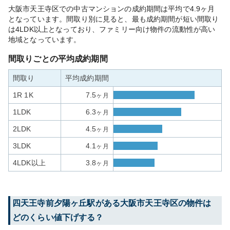
大阪市天王寺区での中古マンションの成約期間は平均で4.9ヶ月
となっています。間取り別に見ると、最も成約期間が短い間取り
は4LDK以上となっており、ファミリー向け物件の流動性が高い
地域となっています。
間取りごとの平均成約期間
間取り
平均成約期間
1R 1K
7.5
ヶ月
1LDK
6.3
ヶ月
2LDK
4.5
ヶ月
3LDK
4.1
ヶ月
4LDK以上
3.8
ヶ月
四天王寺前夕陽ヶ丘
駅がある
大阪市天王寺区
の物件は
どのくらい値下げする？