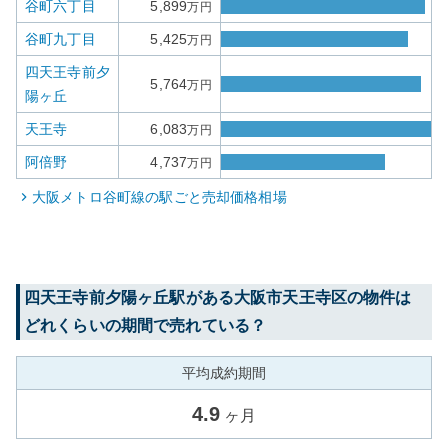
谷町六丁目
5,899
万円
谷町九丁目
5,425
万円
四天王寺前夕
5,764
万円
陽ヶ丘
天王寺
6,083
万円
阿倍野
4,737
万円
大阪メトロ谷町線
の駅ごと売却価格相場
四天王寺前夕陽ヶ丘
駅がある
大阪市天王寺区
の物件は
どれくらいの期間で売れている？
平均成約期間
4.9
ヶ月