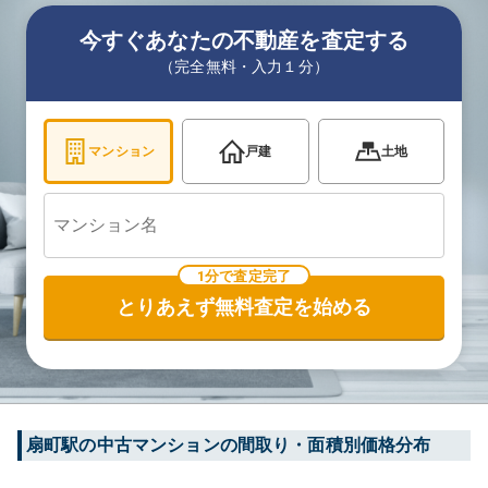
今すぐあなたの不動産を査定する
（完全無料・入力１分）
マンション
戸建
土地
1分で査定完了
とりあえず無料査定を始める
扇町
駅の中古マンションの間取り・面積別価格分布