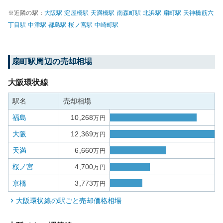
※近隣の駅：
大阪
駅
淀屋橋
駅
天満橋
駅
南森町
駅
北浜
駅
扇町
駅
天神橋筋六
丁目
駅
中津
駅
都島
駅
桜ノ宮
駅
中崎町
駅
扇町
駅周辺の売却相場
大阪環状線
駅名
売却相場
福島
10,268
万円
大阪
12,369
万円
天満
6,660
万円
桜ノ宮
4,700
万円
京橋
3,773
万円
大阪環状線
の駅ごと売却価格相場