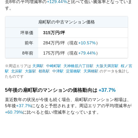
去
8
年の平均増減率の
+129.44%
と比べて
低い
騰落率となっていま
す。
扇町
駅の中古マンション価格
坪単価
315
万円/坪
前年
284
万円/坪
（現在
+10.57%
）
8
年前
175
万円/坪
（現在
+79.44%
）
※周辺エリアは
天満
駅
中崎町
駅
天神橋筋六丁目
駅
大阪天満宮
駅
桜ノ宮
駅
北浜
駅
大阪
駅
都島
駅
中津
駅
淀屋橋
駅
天満橋
駅
のデータを集計し
たものです
5年後の
扇町
駅のマンションの価格動向は
+37.7%
直近数年の状況が今後も続く場合、
扇町
駅のマンション相場は、
5年後
+37.7%
になると予想されます。周辺エリアの平均増減率が
+60.79%
に比べると
低い
増減率となっています。