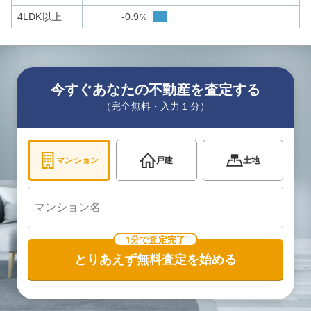
4LDK以上
-0.9
%
今すぐあなたの不動産を査定する
（完全無料・入力１分）
マンション
戸建
土地
1分で査定完了
とりあえず無料査定を始める