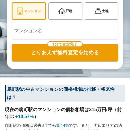
マンション
戸建
土地
1分で査定完了
とりあえず無料査定を始める
扇町
駅の中古マンションの価格相場の推移・将来性
は？
現在の
扇町
駅のマンションの価格相場は
315
万円/坪（前
年比
+10.57%
）
扇町
駅の価格は過去
8
年で
+79.44%
です。
また、周辺エリアの過