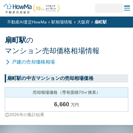
不動産AI査定HowMa
駅相場情報
大阪府
扇町駅
扇町
駅
の
マンション
売却価格相場情報
戸建
の売却価格相場
扇町
駅の中古マンションの売却相場価格
売却相場価格（専有面積70㎡換算）
6,660
万円
2026
年の集計結果