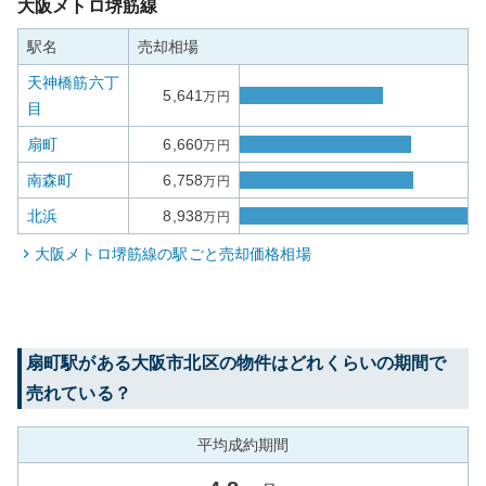
大阪メトロ堺筋線
駅名
売却相場
天神橋筋六丁
5,641
万円
目
扇町
6,660
万円
南森町
6,758
万円
北浜
8,938
万円
大阪メトロ堺筋線
の駅ごと売却価格相場
扇町
駅がある
大阪市北区
の物件はどれくらいの期間で
売れている？
平均成約期間