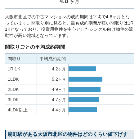
4.8
ヶ月
大阪市北区での中古マンションの成約期間は平均で4.8ヶ月とな
っています。間取り別に見ると、最も成約期間が短い間取りは1R
1Kとなっており、投資用物件を中心としたシングル向け物件の流
動性が高い地域となっています。
間取りごとの平均成約期間
間取り
平均成約期間
1R 1K
4.2
ヶ月
1LDK
5.2
ヶ月
2LDK
4.9
ヶ月
3LDK
4.7
ヶ月
4LDK以上
4.4
ヶ月
扇町
駅がある
大阪市北区
の物件はどのくらい値下げす