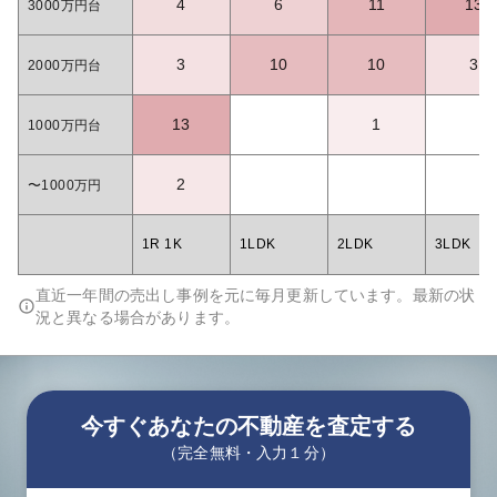
4
6
11
13
3000万円台
3
10
10
3
2000万円台
13
1
1000万円台
2
〜1000万円
1R 1K
1LDK
2LDK
3LDK
直近一年間の売出し事例を元に毎月更新しています。最新の状
況と異なる場合があります。
今すぐあなたの不動産を査定する
（完全無料・入力１分）