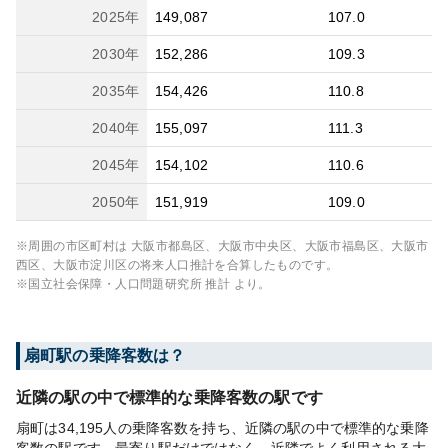
2025
年
149,087
107.0
2030
年
152,286
109.3
2035
年
154,426
110.8
2040
年
155,097
111.3
2045
年
154,102
110.6
2050
年
151,919
109.0
※周囲の市区町村は
大阪市都島区、大阪市中央区、大阪市福島区、大阪市
西区、大阪市淀川区
の将来人口推計を合算したものです。
※国立社会保障・人口問題研究所 推計 より。
扇町
駅の乗降客数は？
近隣の駅の中で標準的な乗降客数の駅です
扇町は34,195人の乗降客数を持ち、近隣の駅の中で標準的な乗降