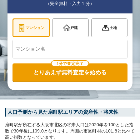
（完全無料・入力１分）
マンション
戸建
土地
1分で査定完了
とりあえず無料査定を始める
人口予測から見た
扇町
駅エリアの資産性・将来性
扇町
駅が所在する
大阪市北区
の将来人口は
2020
年を100とした指
数で30年後に
109.0
となります。
周囲の市区町村の
101.8
と比べて
高い
指数となっています。