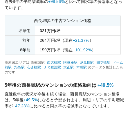
過去
8
年の平均増減率の
+98.56%
と比べて
同水準の
騰落率となっ
ています。
西長堀
駅の中古マンション価格
坪単価
321
万円/坪
前年
264
万円/坪
（現在
+21.37%
）
8
年前
159
万円/坪
（現在
+101.92%
）
※周辺エリアは
西長堀
駅
西大橋
駅
阿波座
駅
汐見橋
駅
四ツ橋
駅
ドーム
前
駅
九条
駅
心斎橋
駅
ＪＲ難波
駅
大正
駅
本町
駅
のデータを集計したも
のです
5年後の
西長堀
駅のマンションの価格動向は
+49.5%
直近数年の状況が今後も続く場合、
西長堀
駅のマンション相場
は、5年後
+49.5%
になると予想されます。周辺エリアの平均増減
率が
+47.23%
に比べると
同水準の
増減率となっています。