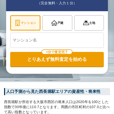
（完全無料・入力１分）
マンション
戸建
土地
1分で査定完了
とりあえず無料査定を始める
人口予測から見た
西長堀
駅エリアの資産性・将来性
西長堀
駅が所在する
大阪市西区
の将来人口は
2020
年を100とした
指数で30年後に
110.7
となります。
周囲の市区町村の
107.0
と比べ
て
高い
指数となっています。