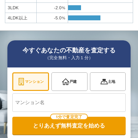
3LDK
-2.0
%
4LDK以上
-5.0
%
今すぐあなたの不動産を査定する
（完全無料・入力１分）
マンション
戸建
土地
1分で査定完了
とりあえず無料査定を始める