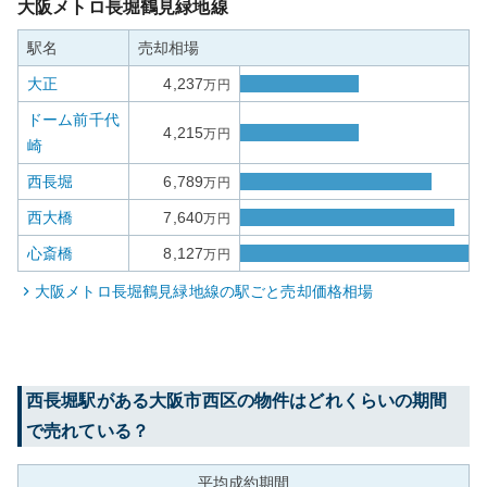
大阪メトロ長堀鶴見緑地線
駅名
売却相場
大正
4,237
万円
ドーム前千代
4,215
万円
崎
西長堀
6,789
万円
西大橋
7,640
万円
心斎橋
8,127
万円
大阪メトロ長堀鶴見緑地線
の駅ごと売却価格相場
西長堀
駅がある
大阪市西区
の物件はどれくらいの期間
で売れている？
平均成約期間