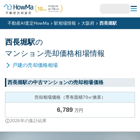
不動産AI査定HowMa
駅相場情報
大阪府
西長堀駅
西長堀
駅
の
マンション
売却価格相場情報
戸建
の売却価格相場
西長堀
駅の中古マンションの売却相場価格
売却相場価格（専有面積70㎡換算）
6,789
万円
2026
年の集計結果