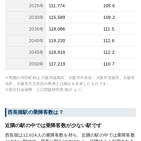
2025
年
111,774
105.6
2030
年
115,589
109.2
2035
年
118,086
111.5
2040
年
119,220
112.6
2045
年
118,818
112.2
2050
年
117,219
110.7
※周囲の市区町村は
大阪市福島区、大阪市中央区、大阪市浪速区、大阪市
北区、大阪市天王寺区
の将来人口推計を合算したものです。
※国立社会保障・人口問題研究所 推計 より。
西長堀
駅の乗降客数は？
近隣の駅の中では乗降客数が少ない駅です
西長堀は12,614人の乗降客数を持ち、近隣の駅の中では乗降客数