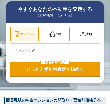
今すぐあなたの不動産を査定する
（完全無料・入力１分）
マンション
戸建
土地
1分で査定完了
とりあえず無料査定を始める
西長堀
駅の中古マンションの間取り・面積別価格分布