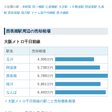
※近隣の駅：
本町
駅
四ツ橋
駅
心斎橋
駅
大正
駅
ＪＲ難波
駅
阿波座
駅
九条
駅
西長堀
駅
桜川
駅
ドーム前千代崎
駅
西大橋
駅
西長堀
駅周辺の売却相場
大阪メトロ千日前線
駅名
売却相場
玉川
4,995
万円
阿波座
5,738
万円
西長堀
6,789
万円
桜川
5,861
万円
なんば
6,493
万円
大阪メトロ千日前線
の駅ごと売却価格相場