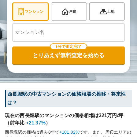
マンション
戸建
土地
1分で査定完了
とりあえず無料査定を始める
西長堀
駅の中古マンションの価格相場の推移・将来性
は？
現在の
西長堀
駅のマンションの価格相場は
321
万円/坪
（前年比
+21.37%
）
西長堀
駅の価格は過去
8
年で
+101.92%
です。
また、周辺エリアの