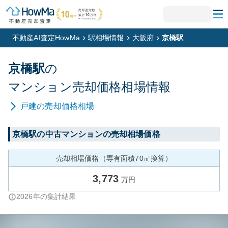
不動産AI査定HowMa
駅相場情報
大阪府
京橋駅
京橋
駅
の
マンション
売却価格相場情報
戸建
の売却価格相場
京橋
駅の中古マンションの売却相場価格
売却相場価格（専有面積70㎡換算）
3,773
万円
2026
年の集計結果