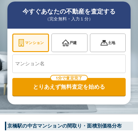
今すぐあなたの不動産を査定する
（完全無料・入力１分）
マンション
戸建
土地
1分で査定完了
とりあえず無料査定を始める
京橋
駅の中古マンションの間取り・面積別価格分布