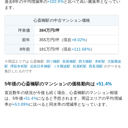
過去
8
年の平均増減率の
+102.8%
と比べて
高い
騰落率となってい
ます。
心斎橋
駅の中古マンション価格
坪単価
384
万円/坪
前年
355
万円/坪
（現在
+8.02%
）
8
年前
181
万円/坪
（現在
+111.68%
）
※周辺エリアは
心斎橋
駅
四ツ橋
駅
長堀橋
駅
西大橋
駅
本町
駅
大阪難波
駅
堺筋本町
駅
近鉄日本橋
駅
ＪＲ難波
駅
松屋町
駅
西長堀
駅
のデータを
集計したものです
5年後の
心斎橋
駅のマンションの価格動向は
+51.4%
直近数年の状況が今後も続く場合、
心斎橋
駅のマンション相場
は、5年後
+51.4%
になると予想されます。周辺エリアの平均増減
率が
+53.89%
に比べると
同水準の
増減率となっています。