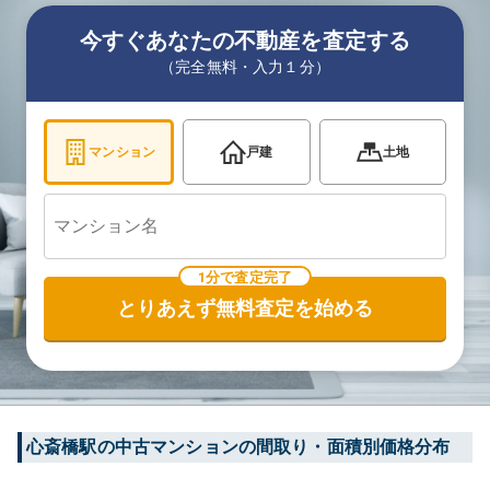
今すぐあなたの不動産を査定する
（完全無料・入力１分）
マンション
戸建
土地
1分で査定完了
とりあえず無料査定を始める
心斎橋
駅の中古マンションの間取り・面積別価格分布