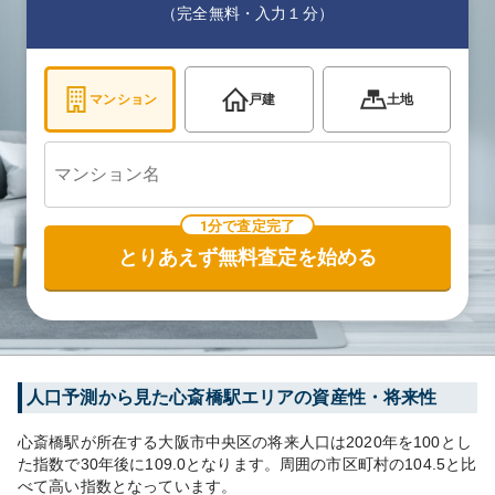
（完全無料・入力１分）
マンション
戸建
土地
1分で査定完了
とりあえず無料査定を始める
人口予測から見た
心斎橋
駅エリアの資産性・将来性
心斎橋
駅が所在する
大阪市中央区
の将来人口は
2020
年を100とし
た指数で30年後に
109.0
となります。
周囲の市区町村の
104.5
と比
べて
高い
指数となっています。