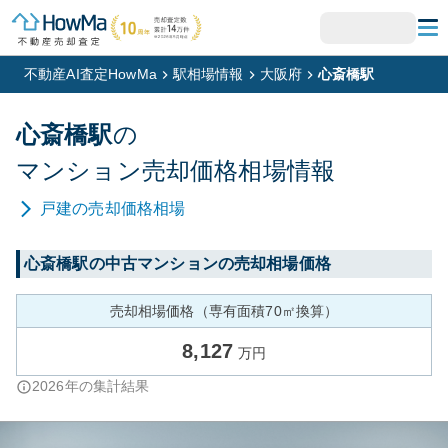
不動産AI査定HowMa
駅相場情報
大阪府
心斎橋駅
心斎橋
駅
の
マンション
売却価格相場情報
戸建
の売却価格相場
心斎橋
駅の中古マンションの売却相場価格
売却相場価格（専有面積70㎡換算）
8,127
万円
2026
年の集計結果