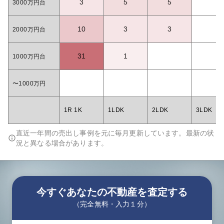
3
5
5
3000万円台
10
3
3
2000万円台
31
1
1000万円台
〜1000万円
1R 1K
1LDK
2LDK
3LDK
直近一年間の売出し事例を元に毎月更新しています。最新の状
況と異なる場合があります。
今すぐあなたの不動産を査定する
（完全無料・入力１分）