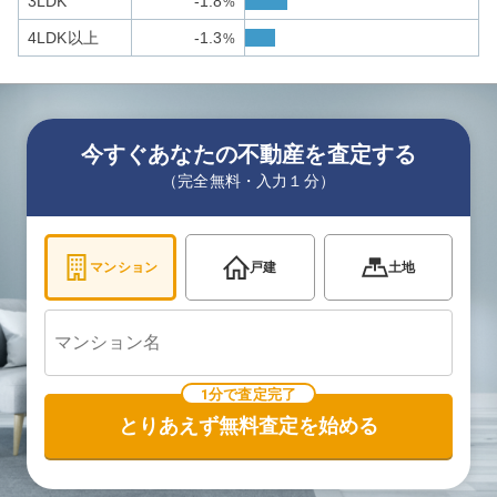
3LDK
-1.8
%
4LDK以上
-1.3
%
今すぐあなたの不動産を査定する
（完全無料・入力１分）
マンション
戸建
土地
1分で査定完了
とりあえず無料査定を始める