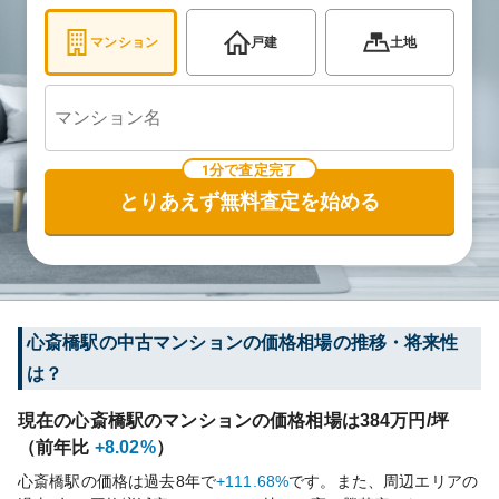
マンション
戸建
土地
1分で査定完了
とりあえず無料査定を始める
心斎橋
駅の中古マンションの価格相場の推移・将来性
は？
現在の
心斎橋
駅のマンションの価格相場は
384
万円/坪
（前年比
+8.02%
）
心斎橋
駅の価格は過去
8
年で
+111.68%
です。
また、周辺エリアの