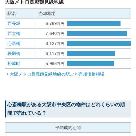
大阪メトロ長堀鶴見緑地線
駅名
売却相場
西長堀
6,789
万円
西大橋
7,640
万円
心斎橋
8,127
万円
長堀橋
6,117
万円
松屋町
5,986
万円
大阪メトロ長堀鶴見緑地線
の駅ごと売却価格相場
心斎橋
駅がある
大阪市中央区
の物件はどれくらいの期
間で売れている？
平均成約期間