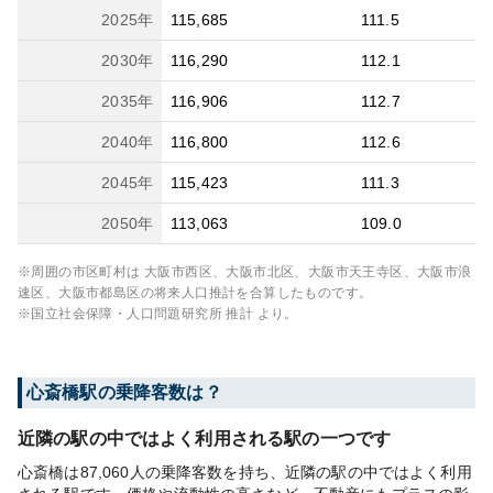
2025
年
115,685
111.5
2030
年
116,290
112.1
2035
年
116,906
112.7
2040
年
116,800
112.6
2045
年
115,423
111.3
2050
年
113,063
109.0
※周囲の市区町村は
大阪市西区、大阪市北区、大阪市天王寺区、大阪市浪
速区、大阪市都島区
の将来人口推計を合算したものです。
※国立社会保障・人口問題研究所 推計 より。
心斎橋
駅の乗降客数は？
近隣の駅の中ではよく利用される駅の一つです
心斎橋は87,060人の乗降客数を持ち、近隣の駅の中ではよく利用