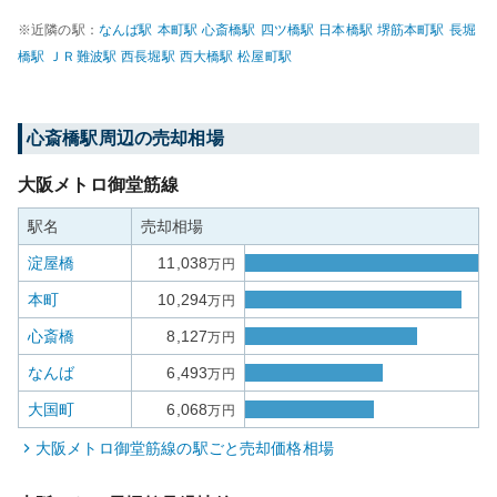
※近隣の駅：
なんば
駅
本町
駅
心斎橋
駅
四ツ橋
駅
日本橋
駅
堺筋本町
駅
長堀
橋
駅
ＪＲ難波
駅
西長堀
駅
西大橋
駅
松屋町
駅
心斎橋
駅周辺の売却相場
大阪メトロ御堂筋線
駅名
売却相場
淀屋橋
11,038
万円
本町
10,294
万円
心斎橋
8,127
万円
なんば
6,493
万円
大国町
6,068
万円
大阪メトロ御堂筋線
の駅ごと売却価格相場