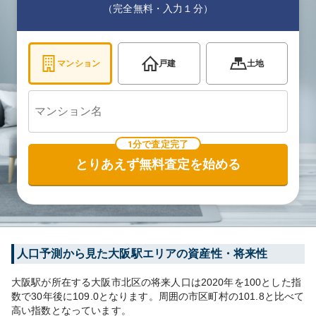
（完全無料・入力１分）
マンション
戸建
土地
1分で査定完了
とりあえず無料査定を始める
人口予測から見た
大阪
駅エリアの資産性・将来性
大阪
駅が所在する
大阪市北区
の将来人口は
2020
年を100とした指
数で30年後に
109.0
となります。
周囲の市区町村の
101.8
と比べて
高い
指数となっています。