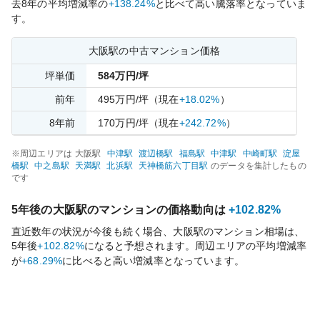
去
8
年の平均増減率の
+138.24%
と比べて
高い
騰落率となっていま
す。
大阪
駅の中古マンション価格
坪単価
584
万円/坪
前年
495
万円/坪
（現在
+18.02%
）
8
年前
170
万円/坪
（現在
+242.72%
）
※周辺エリアは
大阪
駅
中津
駅
渡辺橋
駅
福島
駅
中津
駅
中崎町
駅
淀屋
橋
駅
中之島
駅
天満
駅
北浜
駅
天神橋筋六丁目
駅
のデータを集計したもの
です
5年後の
大阪
駅のマンションの価格動向は
+102.82%
直近数年の状況が今後も続く場合、
大阪
駅のマンション相場は、
5年後
+102.82%
になると予想されます。周辺エリアの平均増減率
が
+68.29%
に比べると
高い
増減率となっています。