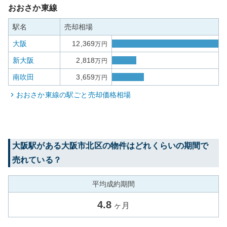
おおさか東線
駅名
売却相場
大阪
12,369
万円
新大阪
2,818
万円
南吹田
3,659
万円
おおさか東線
の駅ごと売却価格相場
大阪
駅がある
大阪市北区
の物件はどれくらいの期間で
売れている？
平均成約期間
4.8
ヶ月