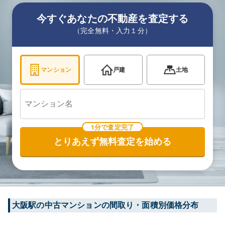
今すぐあなたの不動産を査定する
（完全無料・入力１分）
マンション
戸建
土地
1分で査定完了
とりあえず無料査定を始める
大阪
駅の中古マンションの間取り・面積別価格分布