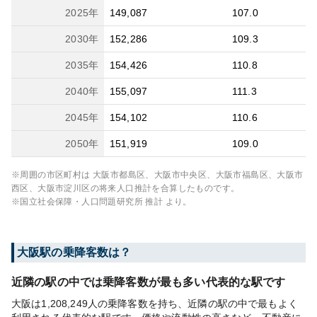
2025
年
149,087
107.0
2030
年
152,286
109.3
2035
年
154,426
110.8
2040
年
155,097
111.3
2045
年
154,102
110.6
2050
年
151,919
109.0
※周囲の市区町村は
大阪市都島区、大阪市中央区、大阪市福島区、大阪市
西区、大阪市淀川区
の将来人口推計を合算したものです。
※国立社会保障・人口問題研究所 推計 より。
大阪
駅の乗降客数は？
近隣の駅の中では乗降客数が最も多い代表的な駅です
大阪は1,208,249人の乗降客数を持ち、近隣の駅の中で最もよく