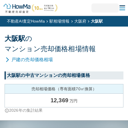
不動産AI査定HowMa
駅相場情報
大阪府
大阪駅
大阪
駅
の
マンション
売却価格相場情報
戸建
の売却価格相場
大阪
駅の中古マンションの売却相場価格
売却相場価格（専有面積70㎡換算）
12,369
万円
2026
年の集計結果