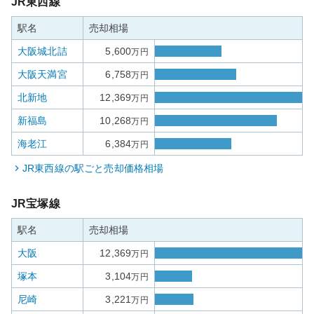
JR東西線
駅名
売却相場
大阪城北詰
5,600
万円
大阪天満宮
6,758
万円
北新地
12,369
万円
新福島
10,268
万円
海老江
6,384
万円
JR東西線
の駅ごと売却価格相場
JR宝塚線
駅名
売却相場
大阪
12,369
万円
塚本
3,104
万円
尼崎
3,221
万円