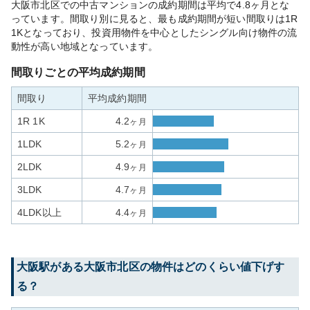
大阪市北区での中古マンションの成約期間は平均で4.8ヶ月とな
っています。間取り別に見ると、最も成約期間が短い間取りは1R
1Kとなっており、投資用物件を中心としたシングル向け物件の流
動性が高い地域となっています。
間取りごとの平均成約期間
間取り
平均成約期間
1R 1K
4.2
ヶ月
1LDK
5.2
ヶ月
2LDK
4.9
ヶ月
3LDK
4.7
ヶ月
4LDK以上
4.4
ヶ月
大阪
駅がある
大阪市北区
の物件はどのくらい値下げす
る？