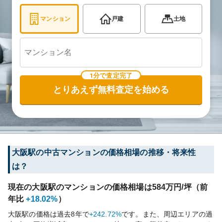
マンション
戸建
土地
1分で査定完了
とりあえず無料査定を始める
大阪
駅の中古マンションの価格相場の推移・将来性
は？
現在の
大阪
駅のマンションの価格相場は
584
万円/坪（前
年比
+18.02%
）
大阪
駅の価格は過去
8
年で
+242.72%
です。
また、周辺エリアの過