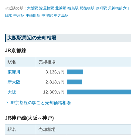
※近隣の駅：
大阪
駅
淀屋橋
駅
北浜
駅
福島
駅
肥後橋
駅
扇町
駅
天神橋筋六丁
目
駅
中津
駅
中崎町
駅
中津
駅
中之島
駅
大阪
駅周辺の売却相場
JR京都線
駅名
売却相場
東淀川
3,136
万円
新大阪
2,818
万円
大阪
12,369
万円
JR京都線
の駅ごと売却価格相場
JR神戸線(大阪～神戸)
駅名
売却相場