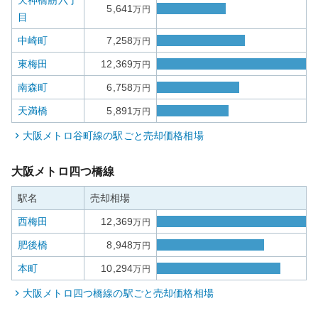
天神橋筋六丁
5,641
万円
目
中崎町
7,258
万円
東梅田
12,369
万円
南森町
6,758
万円
天満橋
5,891
万円
大阪メトロ谷町線
の駅ごと売却価格相場
大阪メトロ四つ橋線
駅名
売却相場
西梅田
12,369
万円
肥後橋
8,948
万円
本町
10,294
万円
大阪メトロ四つ橋線
の駅ごと売却価格相場