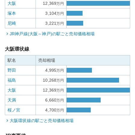
大阪
12,369
万円
塚本
3,104
万円
尼崎
3,221
万円
JR神戸線(大阪～神戸)
の駅ごと売却価格相場
大阪環状線
駅名
売却相場
野田
4,995
万円
福島
10,268
万円
大阪
12,369
万円
天満
6,660
万円
桜ノ宮
4,700
万円
大阪環状線
の駅ごと売却価格相場