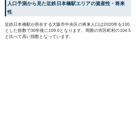
人口予測から見た
近鉄日本橋
駅エリアの資産性・将来
性
近鉄日本橋
駅が所在する
大阪市中央区
の将来人口は
2020
年を100
とした指数で30年後に
109.0
となります。
周囲の市区町村の
104.5
と比べて
高い
指数となっています。