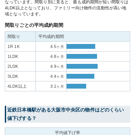
なっています。間取り別に見ると、最も成約期間が短い間取りは
4LDK以上となっており、ファミリー向け物件の流動性が高い地
域となっています。
間取りごとの平均成約期間
間取り
平均成約期間
1R 1K
4.5
ヶ月
1LDK
4.8
ヶ月
2LDK
4.9
ヶ月
3LDK
4.4
ヶ月
4LDK以上
3.1
ヶ月
近鉄日本橋
駅がある
大阪市中央区
の物件はどのくらい
値下げする？
平均値下げ率