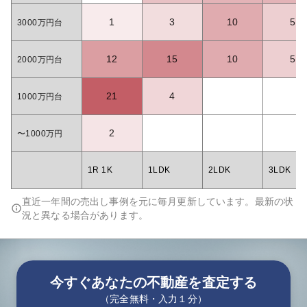
1
3
10
5
3000万円台
12
15
10
5
2000万円台
21
4
1000万円台
2
〜1000万円
1R 1K
1LDK
2LDK
3LDK
直近一年間の売出し事例を元に毎月更新しています。最新の状
況と異なる場合があります。
今すぐあなたの不動産を査定する
（完全無料・入力１分）