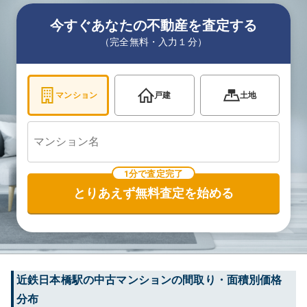
今すぐあなたの不動産を査定する
（完全無料・入力１分）
マンション
戸建
土地
1分で査定完了
とりあえず無料査定を始める
近鉄日本橋
駅の中古マンションの間取り・面積別価格
分布