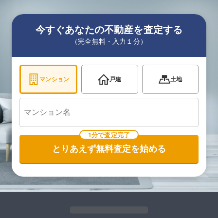
今すぐあなたの不動産を査定する
（完全無料・入力１分）
マンション
戸建
土地
1分で査定完了
とりあえず無料査定を始める