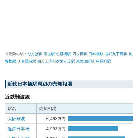
※近隣の駅：
なんば
駅
難波
駅
心斎橋
駅
四ツ橋
駅
日本橋
駅
谷町九丁目
駅
長
堀橋
駅
ＪＲ難波
駅
四天王寺前夕陽ヶ丘
駅
恵美須町
駅
松屋町
駅
近鉄日本橋
駅周辺の売却相場
近鉄難波線
駅名
売却相場
大阪難波
6,493
万円
近鉄日本橋
4,993
万円