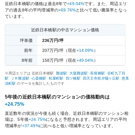
近鉄日本橋
駅の価格は過去
8
年で
+49.04%
です。
また、周辺エリ
アの過去
8
年の平均増減率の
+69.76%
と比べて
低い
騰落率となっ
ています。
近鉄日本橋
駅の中古マンション価格
坪単価
236
万円/坪
前年
207
万円/坪
（現在
+14.09%
）
8
年前
158
万円/坪
（現在
+49.04%
）
※周辺エリアは
近鉄日本橋
駅
難波
駅
大阪難波
駅
長堀橋
駅
谷町九丁目
駅
ＪＲ難波
駅
心斎橋
駅
松屋町
駅
四ツ橋
駅
四天王寺前夕陽ヶ丘
駅
恵美
須町
駅
のデータを集計したものです
5年後の
近鉄日本橋
駅のマンションの価格動向は
+24.75%
直近数年の状況が今後も続く場合、
近鉄日本橋
駅のマンション相
場は、5年後
+24.75%
になると予想されます。周辺エリアの平均
増減率が
+37.49%
に比べると
低い
増減率となっています。