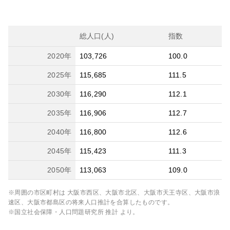
総人口(人)
指数
2020
年
103,726
100.0
2025
年
115,685
111.5
2030
年
116,290
112.1
2035
年
116,906
112.7
2040
年
116,800
112.6
2045
年
115,423
111.3
2050
年
113,063
109.0
※周囲の市区町村は
大阪市西区、大阪市北区、大阪市天王寺区、大阪市浪
速区、大阪市都島区
の将来人口推計を合算したものです。
※国立社会保障・人口問題研究所 推計 より。