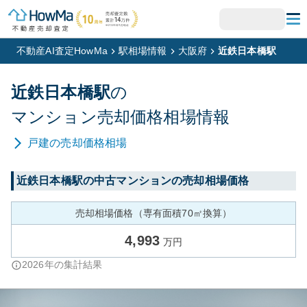
不動産AI査定HowMa
駅相場情報
大阪府
近鉄日本橋駅
近鉄日本橋
駅
の
マンション
売却価格相場情報
戸建
の売却価格相場
近鉄日本橋
駅の中古マンションの売却相場価格
売却相場価格（専有面積70㎡換算）
4,993
万円
2026
年の集計結果