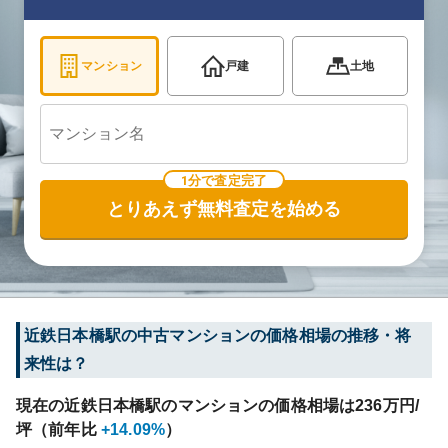
マンション
戸建
土地
1分で査定完了
とりあえず無料査定を始める
近鉄日本橋
駅の中古マンションの価格相場の推移・将
来性は？
現在の
近鉄日本橋
駅のマンションの価格相場は
236
万円/
坪（前年比
+14.09%
）