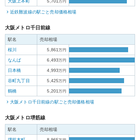
大阪上本町
5,701
万円
近鉄難波線
の駅ごと売却価格相場
大阪メトロ千日前線
駅名
売却相場
桜川
5,861
万円
なんば
6,493
万円
日本橋
4,993
万円
谷町九丁目
5,425
万円
鶴橋
5,201
万円
大阪メトロ千日前線
の駅ごと売却価格相場
大阪メトロ堺筋線
駅名
売却相場
堺筋本町
8,965