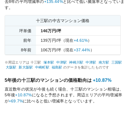
去
8
年の平均増減率の
+135.44%
と比べて
低い
騰落率となっていま
す。
十三
駅の中古マンション価格
坪単価
146
万円/坪
前年
139
万円/坪
（現在
+4.61%
）
8
年前
106
万円/坪
（現在
+37.44%
）
※周辺エリアは
十三
駅
塚本
駅
中津
駅
神崎川
駅
中津
駅
南方
駅
三国
駅
大阪
駅
新大阪
駅
中崎町
駅
福島
駅
のデータを集計したものです
5年後の
十三
駅のマンションの価格動向は
+10.87%
直近数年の状況が今後も続く場合、
十三
駅のマンション相場は、
5年後
+10.87%
になると予想されます。周辺エリアの平均増減率
が
+69.7%
に比べると
低い
増減率となっています。