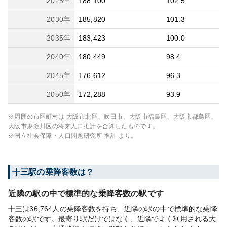
2025
年
188,100
102.5
2030
年
185,820
101.3
2035
年
183,423
100.0
2040
年
180,449
98.4
2045
年
176,612
96.3
2050
年
172,288
93.9
※周囲の市区町村は
大阪市北区、吹田市、大阪市福島区、大阪市都島区、
大阪市東淀川区
の将来人口推計を合算したものです。
※国立社会保障・人口問題研究所 推計 より。
十三
駅の乗降客数は？
近隣の駅の中で標準的な乗降客数の駅です
十三は36,764人の乗降客数を持ち、近隣の駅の中で標準的な乗降
客数の駅です。最寄り駅だけではなく、近隣でよく利用される大