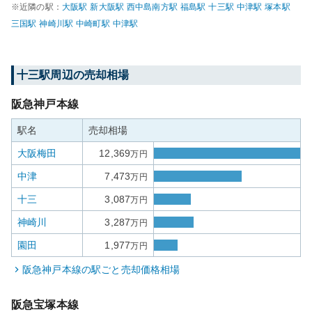
※近隣の駅：
大阪
駅
新大阪
駅
西中島南方
駅
福島
駅
十三
駅
中津
駅
塚本
駅
三国
駅
神崎川
駅
中崎町
駅
中津
駅
十三
駅周辺の売却相場
阪急神戸本線
駅名
売却相場
大阪梅田
12,369
万円
中津
7,473
万円
十三
3,087
万円
神崎川
3,287
万円
園田
1,977
万円
阪急神戸本線
の駅ごと売却価格相場
阪急宝塚本線