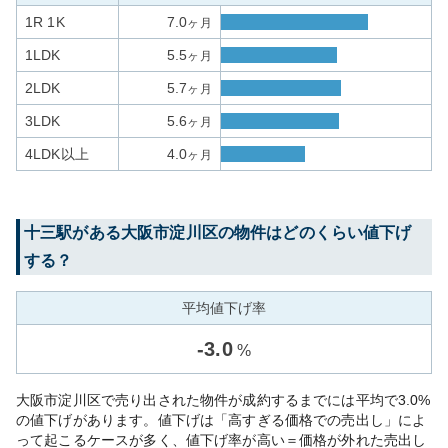
1R 1K
7.0
ヶ月
1LDK
5.5
ヶ月
2LDK
5.7
ヶ月
3LDK
5.6
ヶ月
4LDK以上
4.0
ヶ月
十三
駅がある
大阪市淀川区
の物件はどのくらい値下げ
する？
平均値下げ率
-
3.0
%
大阪市淀川区で売り出された物件が成約するまでには平均で3.0%
の値下げがあります。値下げは「高すぎる価格での売出し」によ
って起こるケースが多く、値下げ率が高い＝価格が外れた売出し