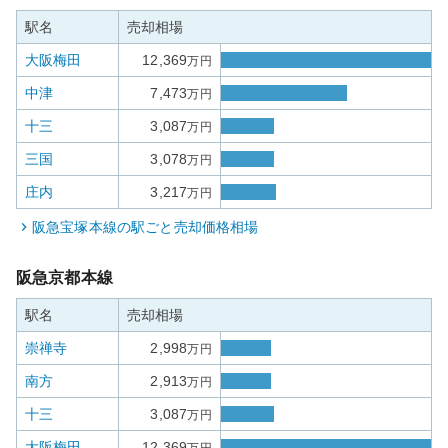
駅名
売却相場
大阪梅田
12,369
万円
中津
7,473
万円
十三
3,087
万円
三国
3,078
万円
庄内
3,217
万円
阪急宝塚本線
の駅ごと売却価格相場
阪急京都本線
駅名
売却相場
崇禅寺
2,998
万円
南方
2,913
万円
十三
3,087
万円
大阪梅田
12,369