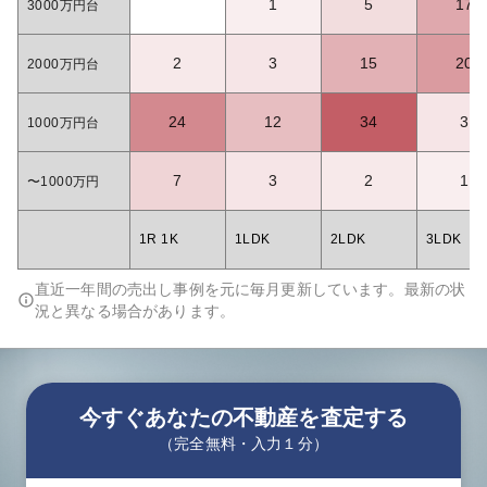
1
5
17
3000万円台
2
3
15
20
2000万円台
24
12
34
3
1000万円台
7
3
2
1
〜1000万円
1R 1K
1LDK
2LDK
3LDK
直近一年間の売出し事例を元に毎月更新しています。最新の状
況と異なる場合があります。
今すぐあなたの不動産を査定する
（完全無料・入力１分）