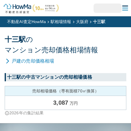
不動産AI査定HowMa
駅相場情報
大阪府
十三駅
十三
駅
の
マンション
売却価格相場情報
戸建
の売却価格相場
十三
駅の中古マンションの売却相場価格
売却相場価格（専有面積70㎡換算）
3,087
万円
2026
年の集計結果