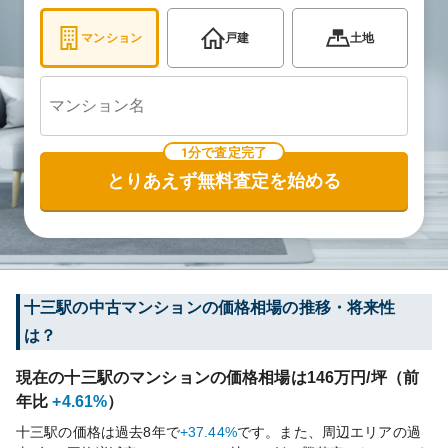
マンション
戸建
土地
1分で査定完了
とりあえず無料査定を始める
十三
駅の中古マンションの価格相場の推移・将来性
は？
現在の
十三
駅のマンションの価格相場は
146
万円/坪（前
年比
+4.61%
）
十三
駅の価格は過去
8
年で
+37.44%
です。
また、周辺エリアの過