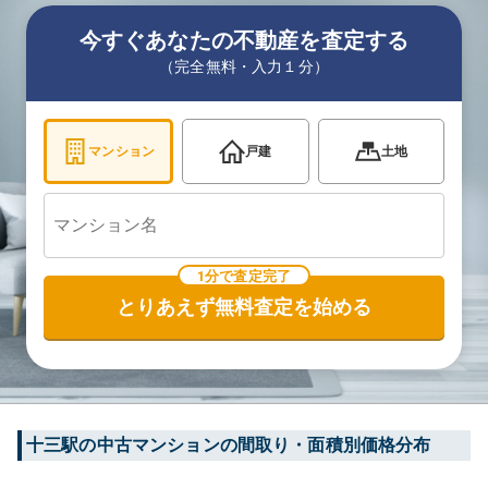
今すぐあなたの不動産を査定する
（完全無料・入力１分）
マンション
戸建
土地
1分で査定完了
とりあえず無料査定を始める
十三
駅の中古マンションの間取り・面積別価格分布