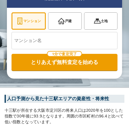
マンション
戸建
土地
1分で査定完了
とりあえず無料査定を始める
人口予測から見た
十三
駅エリアの資産性・将来性
十三
駅が所在する
大阪市淀川区
の将来人口は
2020
年を100とした
指数で30年後に
93.9
となります。
周囲の市区町村の
96.4
と比べて
低い
指数となっています。