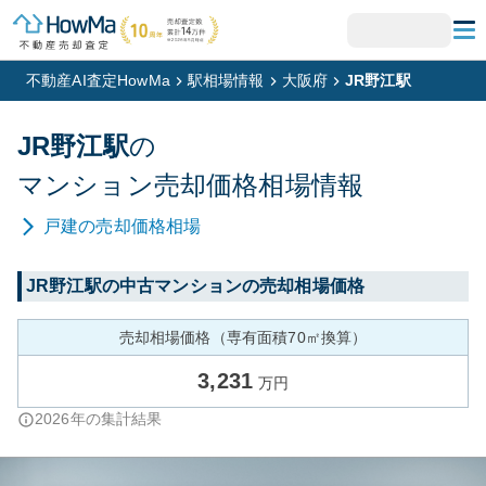
不動産AI査定HowMa
駅相場情報
大阪府
JR野江駅
JR野江
駅
の
マンション
売却価格相場情報
戸建
の売却価格相場
JR野江
駅の中古マンションの売却相場価格
売却相場価格（専有面積70㎡換算）
3,231
万円
2026
年の集計結果