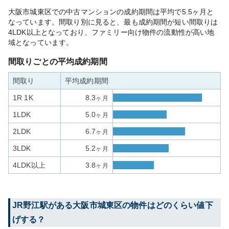
大阪市城東区での中古マンションの成約期間は平均で5.5ヶ月と
なっています。間取り別に見ると、最も成約期間が短い間取りは
4LDK以上となっており、ファミリー向け物件の流動性が高い地
域となっています。
間取りごとの平均成約期間
間取り
平均成約期間
1R 1K
8.3
ヶ月
1LDK
5.0
ヶ月
2LDK
6.7
ヶ月
3LDK
5.2
ヶ月
4LDK以上
3.8
ヶ月
JR野江
駅がある
大阪市城東区
の物件はどのくらい値下
げする？