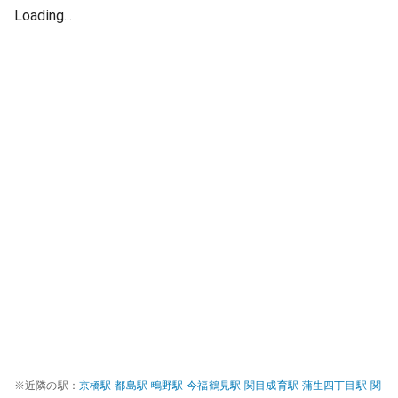
Loading...
※近隣の駅：
京橋
駅
都島
駅
鴫野
駅
今福鶴見
駅
関目成育
駅
蒲生四丁目
駅
関