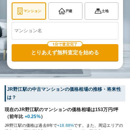
マンション
戸建
土地
1分で査定完了
とりあえず無料査定を始める
JR野江
駅の中古マンションの価格相場の推移・将来性
は？
現在の
JR野江
駅のマンションの価格相場は
153
万円/坪
（前年比
+0.25%
）
JR野江
駅の価格は過去
8
年で
+18.88%
です。
また、周辺エリアの