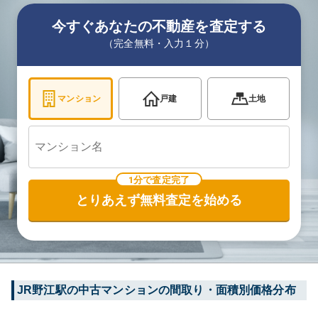
今すぐあなたの不動産を査定する
（完全無料・入力１分）
マンション
戸建
土地
1分で査定完了
とりあえず無料査定を始める
JR野江
駅の中古マンションの間取り・面積別価格分布