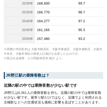
2030
年
168,600
99.7
2035
年
166,770
98.7
2040
年
164,277
97.2
2045
年
161,165
95.3
2050
年
157,480
93.2
※周囲の市区町村は
大阪市鶴見区、大阪市東成区、大阪市都島区、大阪市
中央区、大阪市旭区
の将来人口推計を合算したものです。
※国立社会保障・人口問題研究所 推計 より。
JR野江
駅の乗降客数は？
近隣の駅の中では乗降客数が少ない駅です
JR野江は6,361人の乗降客数を持ち、近隣の駅の中では乗降客数
が少ない駅です。最寄り駅だけではなく、近隣でよく利用される
京橋駅などへの交通状況も価格に影響を及ぼすことがあります。