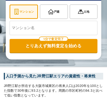
マンション
戸建
土地
1分で査定完了
とりあえず無料査定を始める
人口予測から見た
JR野江
駅エリアの資産性・将来性
JR野江
駅が所在する
大阪市城東区
の将来人口は
2020
年を100とし
た指数で30年後に
93.2
となります。
周囲の市区町村の
94.3
と比べ
て
低い
指数となっています。