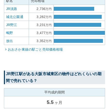
駅名
売却相場
JR淡路
2,736
万円
城北公園通
3,282
万円
JR野江
3,231
万円
鴫野
3,477
万円
放出
3,352
万円
おおさか東線
の駅ごと売却価格相場
JR野江
駅がある
大阪市城東区
の物件はどれくらいの期
間で売れている？
平均成約期間
5.5
ヶ月