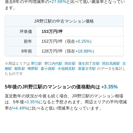
過去
8
年の平均増減率の
+27.68%
と比べて
低い
騰落率となってい
ます。
JR野江
駅の中古マンション価格
坪単価
153
万円/坪
前年
152
万円/坪
（現在
+0.25%
）
8
年前
128
万円/坪
（現在
+18.88%
）
※周辺エリアは
野江
駅
野江内代
駅
関目
駅
蒲生四丁目
駅
関目高殿
駅
京
橋
駅
都島
駅
鴫野
駅
森小路
駅
今福鶴見
駅
新森古市
駅
のデータを集計し
たものです
5年後の
JR野江
駅のマンションの価格動向は
+3.35%
直近数年の状況が今後も続く場合、
JR野江
駅のマンション相場
は、5年後
+3.35%
になると予想されます。周辺エリアの平均増減
率が
+4.49%
に比べると
低い
増減率となっています。