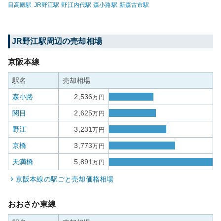
目高殿
駅
JR野江
駅
野江内代
駅
森小路
駅
新森古市
駅
JR野江
駅周辺の売却相場
京阪本線
駅名
売却相場
森小路
2,536
万円
関目
2,625
万円
野江
3,231
万円
京橋
3,773
万円
天満橋
5,891
万円
京阪本線
の駅ごと売却価格相場
おおさか東線