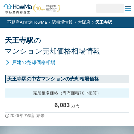
不動産AI査定HowMa
駅相場情報
大阪府
天王寺駅
天王寺
駅
の
マンション
売却価格相場情報
戸建
の売却価格相場
天王寺
駅の中古マンションの売却相場価格
売却相場価格（専有面積70㎡換算）
6,083
万円
2026
年の集計結果