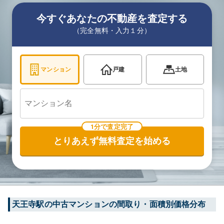
今すぐあなたの不動産を査定する
（完全無料・入力１分）
マンション
戸建
土地
1分で査定完了
とりあえず無料査定を始める
天王寺
駅の中古マンションの間取り・面積別価格分布