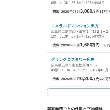
6階 | 4LDK | 87.3m² | 1984年08月
3,080
万円
2026年08月
117
万
売出
エメラルドマンション田方
広島県広島市西区田方１丁目２３−２
1階 | 3LDK | 67.1m² | 1985年09月
1,680
万円
2026年08月
83
万円
売出
グランクロスタワー広島
広島県広島市南区松原町３−２
43階 | 1LDK | 46.56m² | 2017年01月
6,200
万円
2026年08月
440
万
売出
専有面積ごとの件数と平均価格