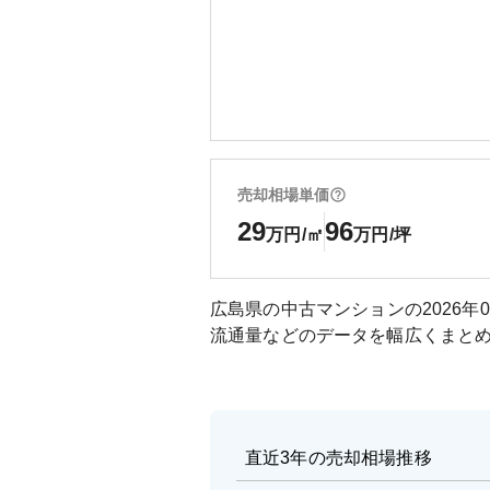
売却相場単価
29
96
万円/㎡
万円/坪
広島県
の中古マンションの
2026年
流通量などのデータを幅広くまと
直近3年の売却相場推移