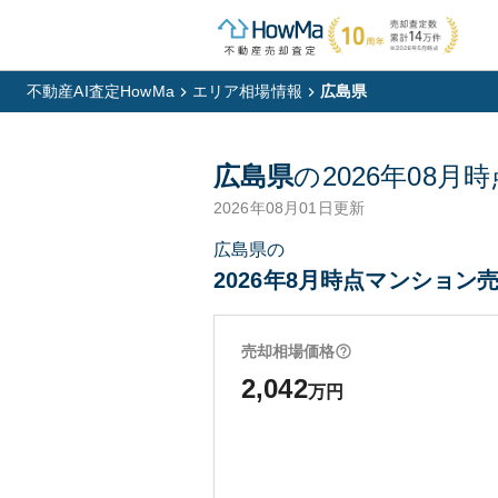
不動産AI査定HowMa
エリア相場情報
広島県
広島県
の
2026年08月
時
2026年08月01日
更新
広島県の
2026年8月時点マンション売
売却相場価格
2,042
万円