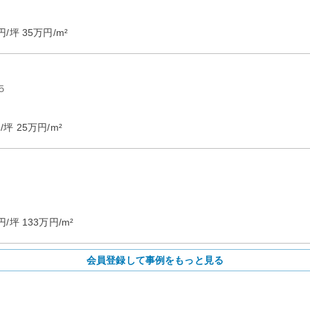
円/坪
35
万円/m²
５
/坪
25
万円/m²
円/坪
133
万円/m²
会員登録して事例をもっと見る