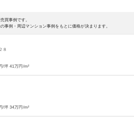
の売買事例です。
内の事例・周辺マンション事例をもとに価格が決まります。
２８
円/坪
41
万円/m²
円/坪
34
万円/m²