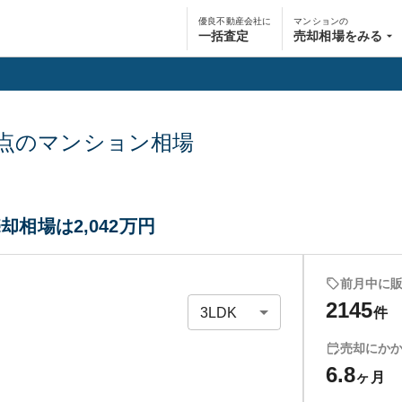
優良不動産会社に
マンションの
一括査定
売却相場をみる
点のマンション相場
却相場は2,042万円
前月中に
2145
件
売却にか
6.8
ヶ月