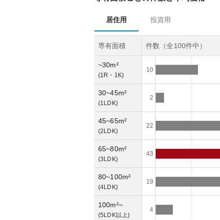
居住用
投資用
専有面積
件数（全
100
件中）
~30m²
10
(
1R・1K
)
30~45m²
2
(
1LDK
)
45~65m²
22
(
2LDK
)
65~80m²
43
(
3LDK
)
80~100m²
19
(
4LDK
)
100m²~
4
(
5LDK以上
)