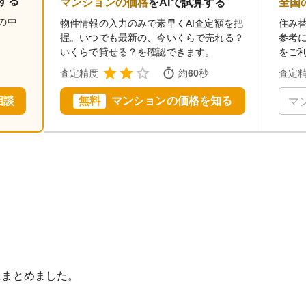
する
マンションの価格
をAIで試算する
全国
の中
物件情報の入力のみで素早くAI査定額を把
住み
握。いつでも最新の、今いくらで売れる？
参考
いくらで貸せる？を確認できます。
をご
査定精度
約
60
秒
査定
相談
無料
マンションの価格を知る
にまとめました。