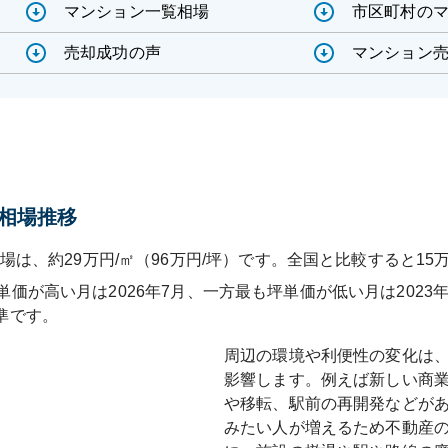
マンション一覧相場
市区町村の
売却成功の声
マンション売
相場推移
場は、約29万円/㎡（96万円/坪）です。全国と比較すると15
単価が高い月は
2026年7月
、一方最も坪単価が低い月は
2023
準です
。
周辺の環境や利便性の変化は
影響します。例えば新しい商
や移転、駅前の再開発などが
みたい人が増えるため不動産