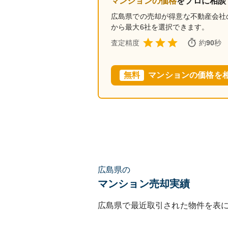
マンションの価格
をプロに相談
広島県
での売却が得意な不動産会社
から最大6社を選択できます。
査定精度
約
90
秒
無料
マンションの価格を
広島県の
マンション売却実績
広島県
で最近取引された物件を表