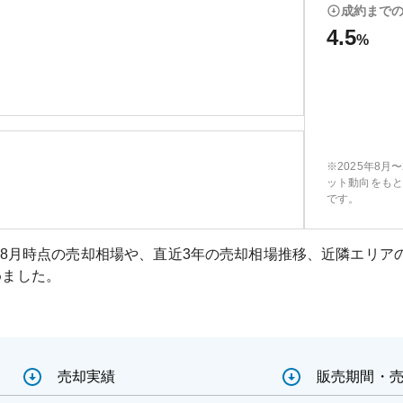
成約まで
4.5
%
※2025年8月
ット動向をもと
です。
08月
時点の売却相場や、直近3年の売却相場推移、近隣エリア
めました。
売却実績
販売期間・