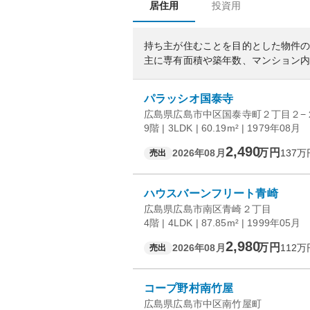
居住用
投資用
持ち主が住むことを目的とした物件
主に専有面積や築年数、マンション
パラッシオ国泰寺
広島県広島市中区国泰寺町２丁目２−
9階 | 3LDK | 60.19m² | 1979年08月
2,490
万円
2026年08月
137
万
売出
ハウスバーンフリート青崎
広島県広島市南区青崎２丁目
4階 | 4LDK | 87.85m² | 1999年05月
2,980
万円
2026年08月
112
万
売出
コープ野村南竹屋
広島県広島市中区南竹屋町