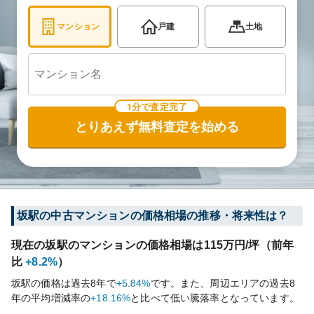
マンション
戸建
土地
1分で査定完了
とりあえず無料査定を始める
坂
駅の中古マンションの価格相場の推移・将来性は？
現在の
坂
駅のマンションの価格相場は
115
万円/坪（前年
比
+8.2%
）
坂
駅の価格は過去
8
年で
+5.84%
です。
また、周辺エリアの過去
8
年の平均増減率の
+18.16%
と比べて
低い
騰落率となっています。