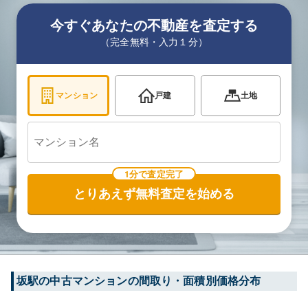
今すぐあなたの不動産を査定する
（完全無料・入力１分）
マンション
戸建
土地
1分で査定完了
とりあえず無料査定を始める
坂
駅の中古マンションの間取り・面積別価格分布