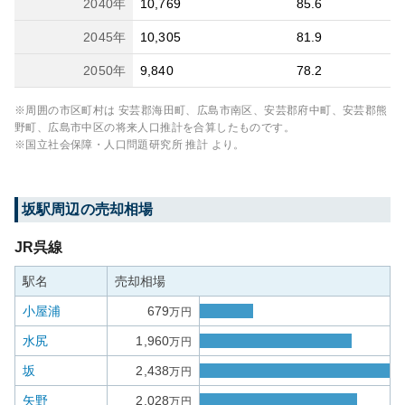
2040
年
10,769
85.6
2045
年
10,305
81.9
2050
年
9,840
78.2
※周囲の市区町村は
安芸郡海田町、広島市南区、安芸郡府中町、安芸郡熊
野町、広島市中区
の将来人口推計を合算したものです。
※国立社会保障・人口問題研究所 推計 より。
坂
駅周辺の売却相場
JR呉線
駅名
売却相場
小屋浦
679
万円
水尻
1,960
万円
坂
2,438
万円
矢野
2,028
万円