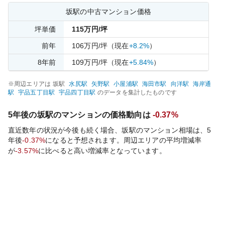
坂
駅の中古マンション価格
坪単価
115
万円/坪
前年
106
万円/坪
（現在
+8.2%
）
8
年前
109
万円/坪
（現在
+5.84%
）
※周辺エリアは
坂
駅
水尻
駅
矢野
駅
小屋浦
駅
海田市
駅
向洋
駅
海岸通
駅
宇品五丁目
駅
宇品四丁目
駅
のデータを集計したものです
5年後の
坂
駅のマンションの価格動向は
-0.37%
直近数年の状況が今後も続く場合、
坂
駅のマンション相場は、5
年後
-0.37%
になると予想されます。周辺エリアの平均増減率
が
-3.57%
に比べると
高い
増減率となっています。