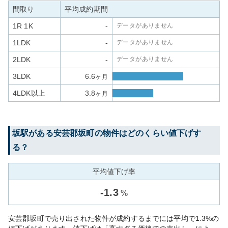
間取り
平均成約期間
1R 1K
-
データがありません
1LDK
-
データがありません
2LDK
-
データがありません
3LDK
6.6
ヶ月
4LDK以上
3.8
ヶ月
坂
駅がある
安芸郡坂町
の物件はどのくらい値下げす
る？
平均値下げ率
-
1.3
%
安芸郡坂町で売り出された物件が成約するまでには平均で1.3%の