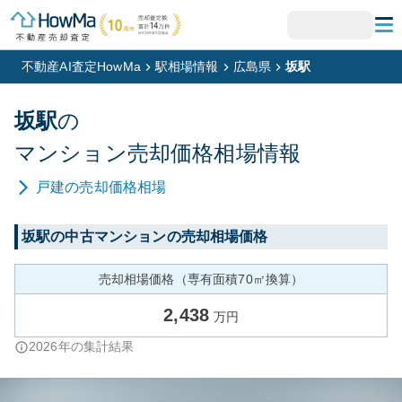
不動産AI査定HowMa
駅相場情報
広島県
坂駅
坂
駅
の
マンション
売却価格相場情報
戸建
の売却価格相場
坂
駅の中古マンションの売却相場価格
売却相場価格（専有面積70㎡換算）
2,438
万円
2026
年の集計結果