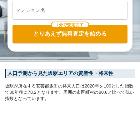
1分で査定完了
とりあえず無料査定を始める
人口予測から見た
坂
駅エリアの資産性・将来性
坂
駅が所在する
安芸郡坂町
の将来人口は
2020
年を100とした指数
で30年後に
78.2
となります。
周囲の市区町村の
90.6
と比べて
低い
指数となっています。