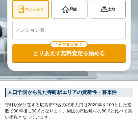
マンション
戸建
土地
1分で査定完了
とりあえず無料査定を始める
人口予測から見た
寺町
駅エリアの資産性・将来性
寺町
駅が所在する
広島市中区
の将来人口は
2020
年を100とした指
数で30年後に
96.6
となります。
周囲の市区町村の
86.6
と比べて
高
い
指数となっています。