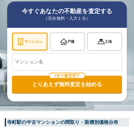
今すぐあなたの不動産を査定する
（完全無料・入力１分）
マンション
戸建
土地
1分で査定完了
とりあえず無料査定を始める
寺町
駅の中古マンションの間取り・面積別価格分布