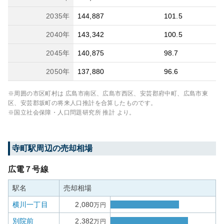
2035
年
144,887
101.5
2040
年
143,342
100.5
2045
年
140,875
98.7
2050
年
137,880
96.6
※周囲の市区町村は
広島市南区、広島市西区、安芸郡府中町、広島市東
区、安芸郡坂町
の将来人口推計を合算したものです。
※国立社会保障・人口問題研究所 推計 より。
寺町
駅周辺の売却相場
広電７号線
駅名
売却相場
横川一丁目
2,080
万円
別院前
2,382
万円