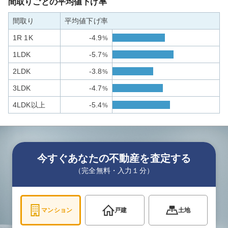
間取りごとの平均値下げ率
間取り
平均値下げ率
1R 1K
-4.9
%
1LDK
-5.7
%
2LDK
-3.8
%
3LDK
-4.7
%
4LDK以上
-5.4
%
今すぐあなたの不動産を査定する
（完全無料・入力１分）
マンション
戸建
土地