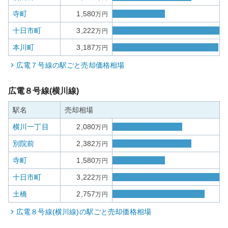
寺町
1,580
万円
十日市町
3,222
万円
本川町
3,187
万円
広電７号線
の駅ごと売却価格相場
広電８号線(横川線)
駅名
売却相場
横川一丁目
2,080
万円
別院前
2,382
万円
寺町
1,580
万円
十日市町
3,222
万円
土橋
2,757
万円
広電８号線(横川線)
の駅ごと売却価格相場