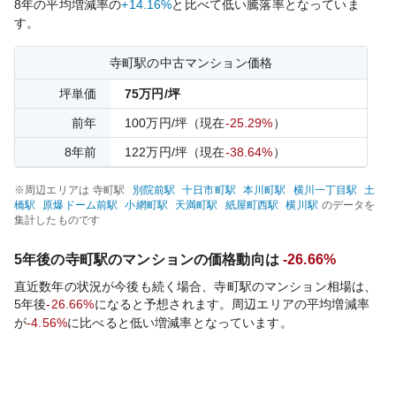
8
年の平均増減率の
+14.16%
と比べて
低い
騰落率となっていま
す。
寺町
駅の中古マンション価格
坪単価
75
万円/坪
前年
100
万円/坪
（現在
-25.29%
）
8
年前
122
万円/坪
（現在
-38.64%
）
※周辺エリアは
寺町
駅
別院前
駅
十日市町
駅
本川町
駅
横川一丁目
駅
土
橋
駅
原爆ドーム前
駅
小網町
駅
天満町
駅
紙屋町西
駅
横川
駅
のデータを
集計したものです
5年後の
寺町
駅のマンションの価格動向は
-26.66%
直近数年の状況が今後も続く場合、
寺町
駅のマンション相場は、
5年後
-26.66%
になると予想されます。周辺エリアの平均増減率
が
-4.56%
に比べると
低い
増減率となっています。