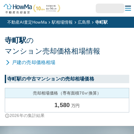
不動産AI査定HowMa
駅相場情報
広島県
寺町駅
寺町
駅
の
マンション
売却価格相場情報
戸建
の売却価格相場
寺町
駅の中古マンションの売却相場価格
売却相場価格（専有面積70㎡換算）
1,580
万円
2026
年の集計結果