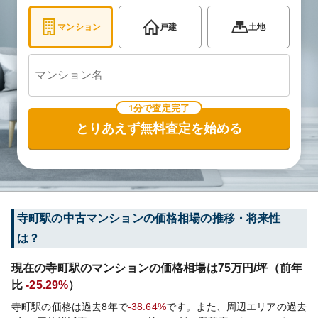
マンション
戸建
土地
1分で査定完了
とりあえず無料査定を始める
寺町
駅の中古マンションの価格相場の推移・将来性
は？
現在の
寺町
駅のマンションの価格相場は
75
万円/坪（前年
比
-25.29%
）
寺町
駅の価格は過去
8
年で
-38.64%
です。
また、周辺エリアの過去