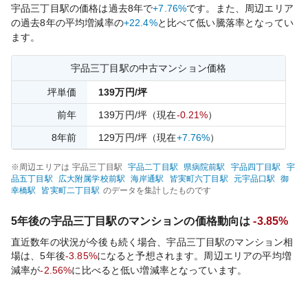
宇品三丁目
駅の価格は過去
8
年で
+7.76%
です。
また、周辺エリア
の過去
8
年の平均増減率の
+22.4%
と比べて
低い
騰落率となってい
ます。
宇品三丁目
駅の中古マンション価格
坪単価
139
万円/坪
前年
139
万円/坪
（現在
-0.21%
）
8
年前
129
万円/坪
（現在
+7.76%
）
※周辺エリアは
宇品三丁目
駅
宇品二丁目
駅
県病院前
駅
宇品四丁目
駅
宇
品五丁目
駅
広大附属学校前
駅
海岸通
駅
皆実町六丁目
駅
元宇品口
駅
御
幸橋
駅
皆実町二丁目
駅
のデータを集計したものです
5年後の
宇品三丁目
駅のマンションの価格動向は
-3.85%
直近数年の状況が今後も続く場合、
宇品三丁目
駅のマンション相
場は、5年後
-3.85%
になると予想されます。周辺エリアの平均増
減率が
-2.56%
に比べると
低い
増減率となっています。