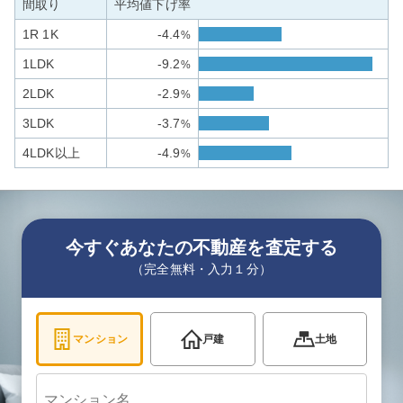
間取り
平均値下げ率
1R 1K
-4.4
%
1LDK
-9.2
%
2LDK
-2.9
%
3LDK
-3.7
%
4LDK以上
-4.9
%
今すぐあなたの不動産を査定する
（完全無料・入力１分）
マンション
戸建
土地