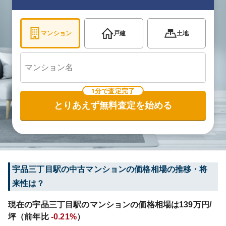
マンション
戸建
土地
1分で査定完了
とりあえず無料査定を始める
宇品三丁目
駅の中古マンションの価格相場の推移・将
来性は？
現在の
宇品三丁目
駅のマンションの価格相場は
139
万円/
坪（前年比
-0.21%
）