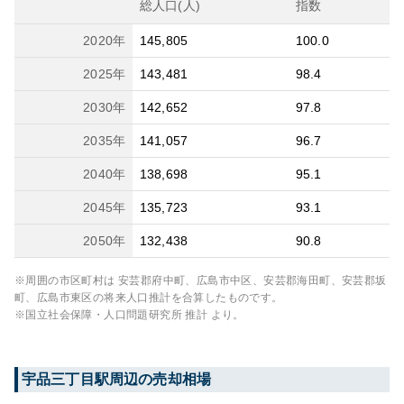
総人口(人)
指数
2020
年
145,805
100.0
2025
年
143,481
98.4
2030
年
142,652
97.8
2035
年
141,057
96.7
2040
年
138,698
95.1
2045
年
135,723
93.1
2050
年
132,438
90.8
※周囲の市区町村は
安芸郡府中町、広島市中区、安芸郡海田町、安芸郡坂
町、広島市東区
の将来人口推計を合算したものです。
※国立社会保障・人口問題研究所 推計 より。
宇品三丁目
駅周辺の売却相場