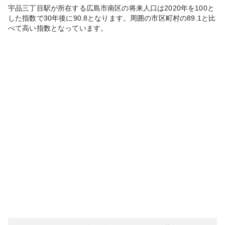
宇品三丁目
駅が所在する
広島市南区
の将来人口は
2020
年を100と
した指数で30年後に
90.8
となります。
周囲の市区町村の
89.1
と比
べて
高い
指数となっています。