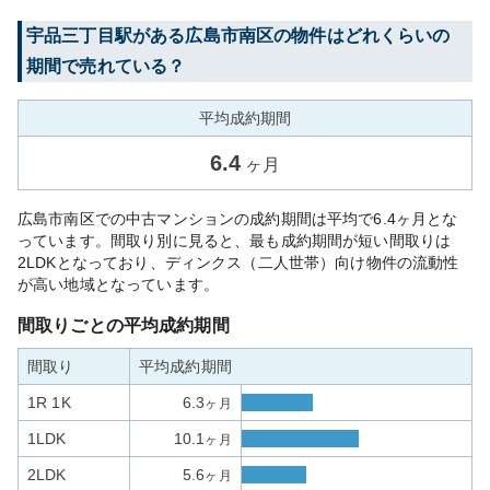
宇品三丁目
駅がある
広島市南区
の物件はどれくらいの
期間で売れている？
平均成約期間
6.4
ヶ月
広島市南区での中古マンションの成約期間は平均で6.4ヶ月とな
っています。間取り別に見ると、最も成約期間が短い間取りは
2LDKとなっており、ディンクス（二人世帯）向け物件の流動性
が高い地域となっています。
間取りごとの平均成約期間
間取り
平均成約期間
1R 1K
6.3
ヶ月
1LDK
10.1
ヶ月
2LDK
5.6
ヶ月