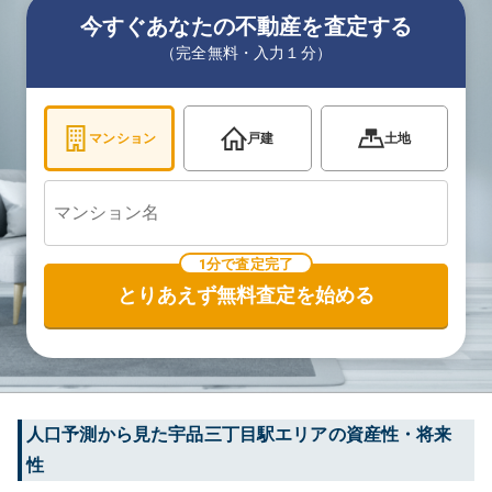
今すぐあなたの不動産を査定する
（完全無料・入力１分）
マンション
戸建
土地
1分で査定完了
とりあえず無料査定を始める
人口予測から見た
宇品三丁目
駅エリアの資産性・将来
性