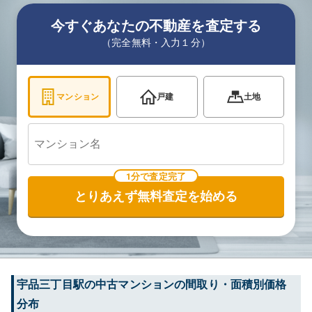
今すぐあなたの不動産を査定する
（完全無料・入力１分）
マンション
戸建
土地
1分で査定完了
とりあえず無料査定を始める
宇品三丁目
駅の中古マンションの間取り・面積別価格
分布