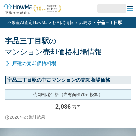
不動産AI査定HowMa
駅相場情報
広島県
宇品三丁目駅
宇品三丁目
駅
の
マンション
売却価格相場情報
戸建
の売却価格相場
宇品三丁目
駅の中古マンションの売却相場価格
売却相場価格（専有面積70㎡換算）
2,936
万円
2026
年の集計結果