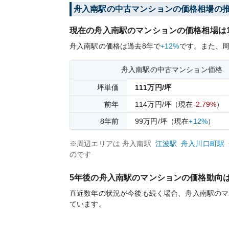
舟入南
駅の中古マンションの価格相場の
現在の
舟入南
駅のマンションの価格相場は
舟入南
駅の価格は過去
8
年で
+12%
です。
また、
舟入南
駅の中古マンション価格
坪単価
111
万円/坪
前年
114
万円/坪
（現在
-2.79%
）
8
年前
99
万円/坪
（現在
+12%
）
※周辺エリアは
舟入南
駅
江波
駅
舟入川口町
駅
のです
5年後の
舟入南
駅のマンションの価格動向
直近数年の状況が今後も続く場合、
舟入南
駅のマ
ています。