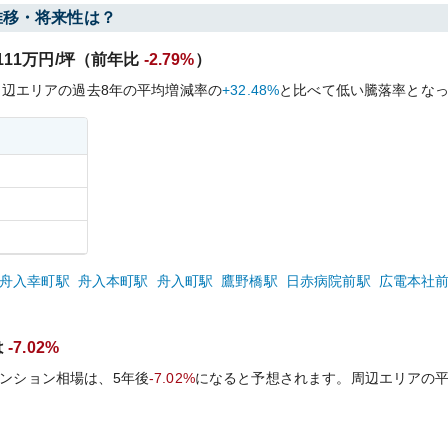
推移・将来性は？
111
万円/坪（前年比
-2.79%
）
周辺エリアの過去
8
年の平均増減率の
+32.48%
と比べて
低い
騰落率とな
舟入幸町
駅
舟入本町
駅
舟入町
駅
鷹野橋
駅
日赤病院前
駅
広電本社
は
-7.02%
ンション相場は、5年後
-7.02%
になると予想されます。周辺エリアの