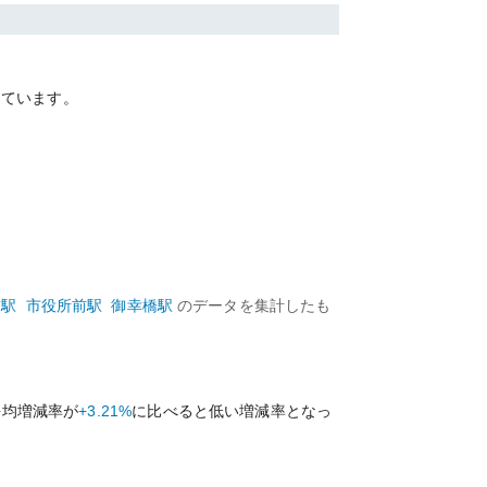
っています。
前
駅
市役所前
駅
御幸橋
駅
のデータを集計したも
平均増減率が
+3.21%
に比べると
低い
増減率となっ