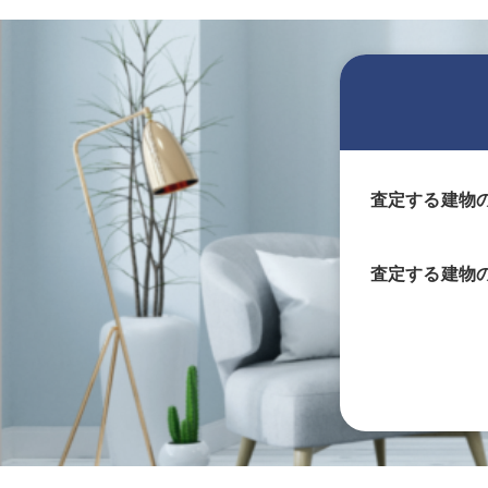
査定する建物
査定する
建物