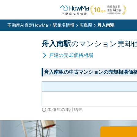
不動産AI査定HowMa
駅相場情報
広島県
舟入南駅
舟入南
駅
の
マンション
売却
戸建
の売却価格相場
舟入南
駅の中古マンションの売却相場価
2026
年の集計結果