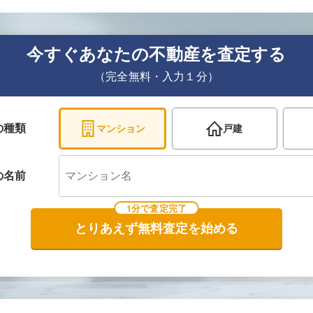
今すぐあなたの不動産を査定する
（完全無料・入力１分）
の種類
マンション
戸建
の
名前
1分で査定完了
とりあえず無料査定を始める