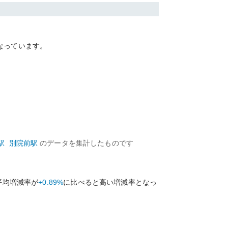
なっています。
駅
別院前
駅
のデータを集計したものです
平均増減率が
+0.89%
に比べると
高い
増減率となっ