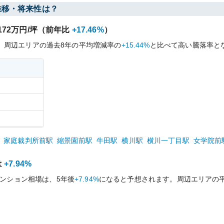
推移・将来性は？
172
万円/坪（前年比
+17.46%
）
、周辺エリアの過去
8
年の平均増減率の
+15.44%
と比べて
高い
騰落率と
家庭裁判所前
駅
縮景園前
駅
牛田
駅
横川
駅
横川一丁目
駅
女学院前
は
+7.94%
ンション相場は、5年後
+7.94%
になると予想されます。周辺エリアの