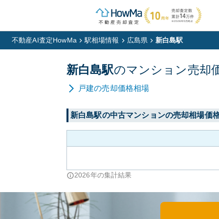
不動産AI査定HowMa
駅相場情報
広島県
新白島駅
新白島
駅
の
マンション
売却
戸建
の売却価格相場
新白島
駅の中古マンションの売却相場価
2026
年の集計結果