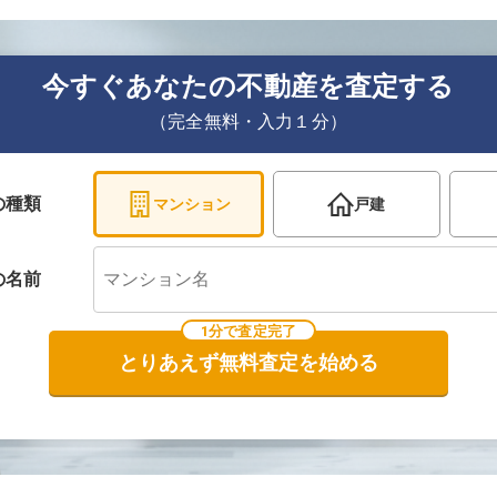
今すぐあなたの不動産を査定する
（完全無料・入力１分）
の種類
マンション
戸建
の
名前
1分で査定完了
とりあえず無料査定を始める