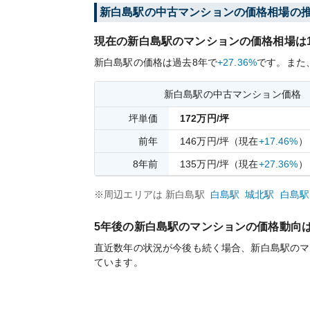
新白島
駅の中古マンションの価格相場の
現在の
新白島
駅のマンションの価格相場は
新白島
駅の価格は過去
8
年で
+27.36%
です。
また
新白島
駅の中古マンション価格
坪単価
172
万円/坪
前年
146
万円/坪
（現在
+17.46%
）
8
年前
135
万円/坪
（現在
+27.36%
）
※周辺エリアは
新白島
駅
白島
駅
城北
駅
白島
駅
5年後の
新白島
駅のマンションの価格動向
直近数年の状況が今後も続く場合、
新白島
駅のマ
ています。