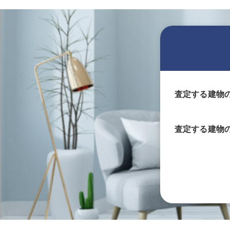
査定する建物
査定する
建物